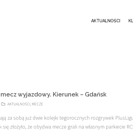
AKTUALNOŚCI
K
 mecz wyjazdowy. Kierunek – Gdańsk
AKTUALNOŚCI
,
MECZE
ają za sobą już dwie kolejki tegorocznych rozgrywek PlusLigi
k się złożyło, że obydwa mecze grali na własnym parkiecie RC