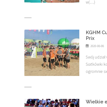
w(…)
KGHM Cup
Prix
2020-08-08
Swój udział 
Siatkówki k
ogromnie si
Wielkie 