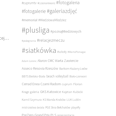
#fotogaleria
#cuprumtv
#czasnarewanż
#galeriazdjęć
#fotogalerie
#memoriał
#MiedziowaMlodziez
#plusliga
#poznajMiedziowych
cej…
#relacjezmeczu
#pożegnania
#siatkówka
#szkoły
#WartoPomagac
Aluron CMC Warta Zawiercie
Adam Lorenc
Asseco Resovia Rzeszów
Barkom Każany Lwów
beach volleyball
BBTS Bielsko-Biała
Biało-czerwoni
Cerrad Enea Czarni Radom
cuprum
Florian
galeria
GKS Katowice
Kajetan Kubicki
Krage
Kamil Szymura
KS Wanda Kraków
LUK Lublin
PGE Skra Bełchatów
mistrzostwa świata
playoffy
PreZero Grand Prix PLS
reprezentacja