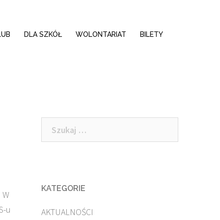
LUB
DLA SZKÓŁ
WOLONTARIAT
BILETY
Szukaj:
KATEGORIE
. W
S-u
AKTUALNOŚCI