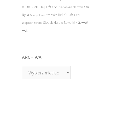
reprezentacja Polski
Stal
siatkówka plażowa
Nysa
transfer
Trefl Gdańsk
VNL
Staropolanka
Ślepsk Malow Suwałki
Wojciech Ferens
バレーボ
ール
ARCHIWA
Archiwa