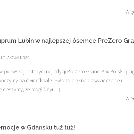
Wię
rum Lubin w najlepszej ósemce PreZero Gr
AKTUALNOŚCI
w pierwszej historycznej edycji PreZero Grand Prix Polskiej Lig
ończymy na ćwierćfinale. Było to piękne doświadczenie i
ę cieszymy, że mogliśmy(…)
Wię
emocje w Gdańsku tuż tuż!