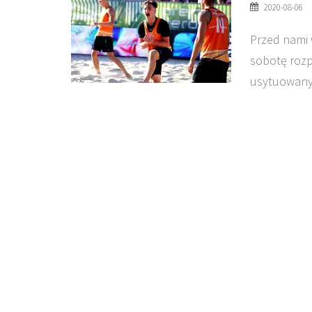
2020-08-06
Przed nami w
sobotę rozp
usytuowany