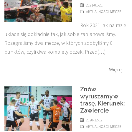
2021-01-21
AKTUALNOŚCI
,
MECZE
Rok 2021 jak na razie
układa się dokładnie tak, jak sobie zaplanowaliśmy.
Rozegraliśmy dwa mecze, w których zdobyliśmy 6
punktów, czyli dwa komplety oczek. Przed(…)
Więcej…
Znów
wyruszamy w
trasę. Kierunek:
Zawiercie
2020-12-12
AKTUALNOŚCI
,
MECZE