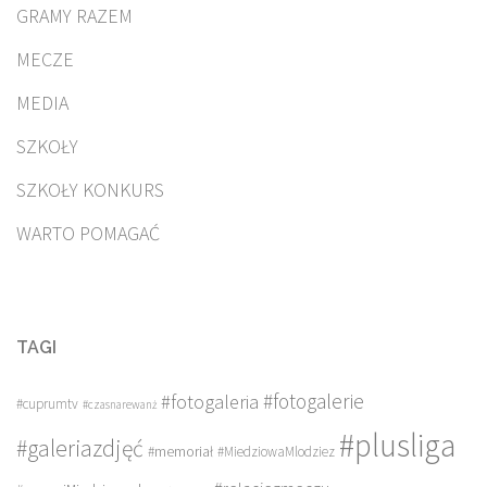
GRAMY RAZEM
MECZE
MEDIA
SZKOŁY
SZKOŁY KONKURS
WARTO POMAGAĆ
TAGI
#fotogalerie
#fotogaleria
#cuprumtv
#czasnarewanż
#plusliga
#galeriazdjęć
#memoriał
#MiedziowaMlodziez