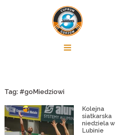
Skip
to
content
Tag:
#goMiedziowi
Kolejna
siatkarska
niedziela w
Lubinie