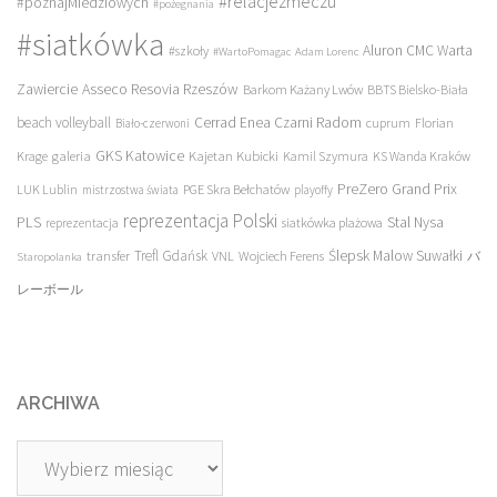
#relacjezmeczu
#poznajMiedziowych
#pożegnania
#siatkówka
Aluron CMC Warta
#szkoły
#WartoPomagac
Adam Lorenc
Asseco Resovia Rzeszów
Zawiercie
Barkom Każany Lwów
BBTS Bielsko-Biała
beach volleyball
Cerrad Enea Czarni Radom
cuprum
Florian
Biało-czerwoni
galeria
GKS Katowice
Kajetan Kubicki
Krage
Kamil Szymura
KS Wanda Kraków
PreZero Grand Prix
LUK Lublin
PGE Skra Bełchatów
mistrzostwa świata
playoffy
reprezentacja Polski
PLS
Stal Nysa
siatkówka plażowa
reprezentacja
transfer
Trefl Gdańsk
Ślepsk Malow Suwałki
VNL
Wojciech Ferens
バ
Staropolanka
レーボール
ARCHIWA
Archiwa