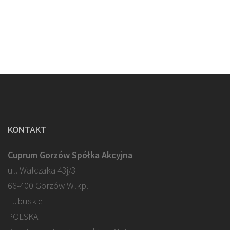
KONTAKT
Cuprum Gorzów Spółka Akcyjna
ul. Walczaka 43j/3
66-400 Gorzów Wlkp.
Lubuskie
POLSKA