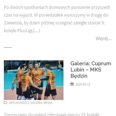
Po dwóch spotkaniach domowych ponownie przyszedł
czas na wyjazd. W poniedziałek wyruszymy w drogę do
Zawiercia, by dzień później rozegrać zaległe starcie 9.
kolejki PlusLigi,(…)
Więcej…
Galeria: Cuprum
Lubin – MKS
Będzin
2020-03-11
AKTUALNOŚCI
,
GALERIA
,
MEDIA
Zapraszamy do galerii zdjęciowej meczu 23 kolejki