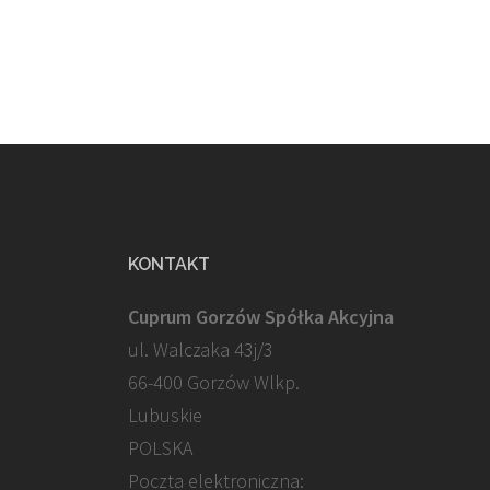
KONTAKT
Cuprum Gorzów Spółka Akcyjna
ul. Walczaka 43j/3
66-400 Gorzów Wlkp.
Lubuskie
POLSKA
Poczta elektroniczna: