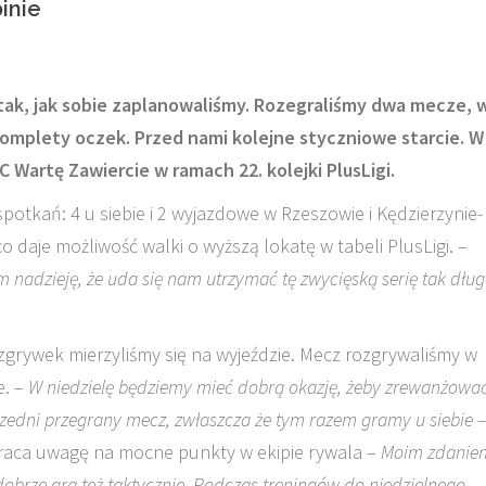
inie
e tak, jak sobie zaplanowaliśmy. Rozegraliśmy dwa mecze, 
komplety oczek. Przed nami kolejne styczniowe starcie. W
 Wartę Zawiercie w ramach 22. kolejki PlusLigi.
potkań: 4 u siebie i 2 wyjazdowe w Rzeszowie i Kędzierzynie-
daje możliwość walki o wyższą lokatę w tabeli PlusLigi. –
nadzieję, że uda się nam utrzymać tę zwycięską serię tak dług
ozgrywek mierzyliśmy się na wyjeździe. Mecz rozgrywaliśmy w
e. –
W niedzielę będziemy mieć dobrą okazję, żeby zrewanżować
zedni przegrany mecz, zwłaszcza że tym razem gramy u siebie
raca uwagę na mocne punkty w ekipie rywala –
Moim zdanie
obrze gra też taktycznie. Podczas treningów do niedzielnego