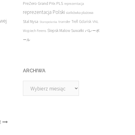
PreZero Grand Prix PLS
reprezentacja
reprezentacja Polski
siatkówka plażowa
owej
Stal Nysa
transfer
Trefl Gdańsk
VNL
Staropolanka
Ślepsk Malow Suwałki
Wojciech Ferens
バレーボ
ール
ARCHIWA
Archiwa
!