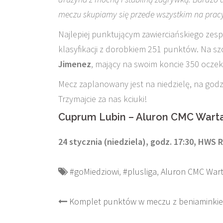
meczu skupiamy się przede wszystkim na pracy 
Najlepiej punktującym zawierciańskiego zesp
klasyfikacji z dorobkiem 251 punktów. Na sz
Jimenez
, mający na swoim koncie 350 oczek
Mecz zaplanowany jest na niedzielę, na godzi
Trzymajcie za nas kciuki!
Cuprum Lubin – Aluron CMC Wart
24 stycznia (niedziela), godz. 17:30, HWS 
#goMiedziowi
,
#plusliga
,
Aluron CMC Wart
Post
Komplet punktów w meczu z beniaminki
navigation