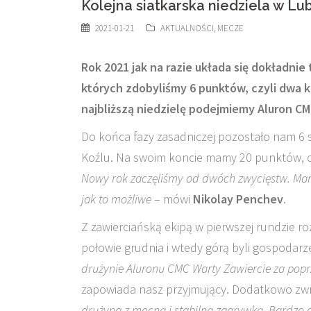
Kolejna siatkarska niedziela w Lub
2021-01-21
AKTUALNOŚCI
,
MECZE
Rok 2021 jak na razie układa się dokładni
których zdobyliśmy 6 punktów, czyli dwa 
najbliższą niedzielę podejmiemy Aluron CMC
Do końca fazy zasadniczej pozostało nam 6 s
Koźlu. Na swoim koncie mamy 20 punktów, co 
Nowy rok zaczęliśmy od dwóch zwycięstw. Mam 
jak to możliwe
– mówi
Nikolay Penchev
.
Z zawierciańską ekipą w pierwszej rundzie r
połowie grudnia i wtedy górą byli gospodarz
drużynie Aluronu CMC Warty Zawiercie za popr
zapowiada nasz przyjmujący. Dodatkowo zw
drużyna z mocną i stabilną zagrywką. Bardzo d