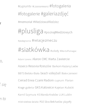
#fotogaleria
#cuprumtv
#czasnarewanż
#galeriazdjęć
#fotogalerie
#memoriał
#MiedziowaMlodziez
w
#plusliga
#poznajMiedziowych
#relacjezmeczu
#pożegnania
#siatkówka
#szkoły
#WartoPomagac
Aluron CMC Warta Zawiercie
Adam Lorenc
o,
Asseco Resovia Rzeszów
Barkom Każany Lwów
beach volleyball
BBTS Bielsko-Biała
Biało-czerwoni
Cerrad Enea Czarni Radom
cuprum
Florian
 się
galeria
GKS Katowice
Kajetan Kubicki
Krage
–
Kamil Szymura
KS Wanda Kraków
LUK Lublin
m to
PGE Skra Bełchatów
mistrzostwa świata
playoffy