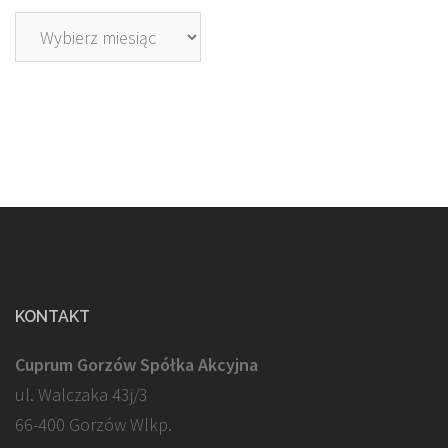
Archiwa
KONTAKT
Cuprum Gorzów Spółka Akcyjna
ul. Walczaka 43j/3
66-400 Gorzów Wlkp.