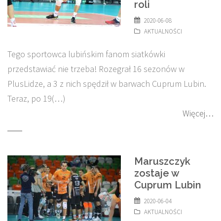
roli
2020-06-08
AKTUALNOŚCI
Tego sportowca lubińskim fanom siatkówki
przedstawiać nie trzeba! Rozegrał 16 sezonów w
PlusLidze, a 3 z nich spędził w barwach Cuprum Lubin.
Teraz, po 19(…)
Więcej…
Maruszczyk
zostaje w
Cuprum Lubin
2020-06-04
AKTUALNOŚCI