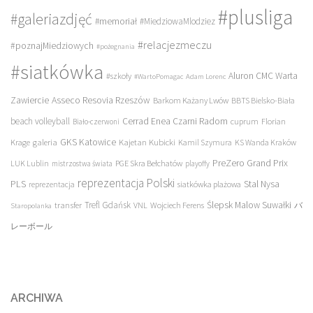
#plusliga
#galeriazdjęć
#memoriał
#MiedziowaMlodziez
#relacjezmeczu
#poznajMiedziowych
#pożegnania
#siatkówka
Aluron CMC Warta
#szkoły
#WartoPomagac
Adam Lorenc
Asseco Resovia Rzeszów
Zawiercie
Barkom Każany Lwów
BBTS Bielsko-Biała
beach volleyball
Cerrad Enea Czarni Radom
cuprum
Florian
Biało-czerwoni
galeria
GKS Katowice
Kajetan Kubicki
Krage
Kamil Szymura
KS Wanda Kraków
PreZero Grand Prix
LUK Lublin
PGE Skra Bełchatów
mistrzostwa świata
playoffy
reprezentacja Polski
PLS
Stal Nysa
siatkówka plażowa
reprezentacja
transfer
Trefl Gdańsk
Ślepsk Malow Suwałki
VNL
Wojciech Ferens
バ
Staropolanka
レーボール
ARCHIWA