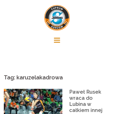
Skip
to
content
Tag:
karuzelakadrowa
Paweł Rusek
wraca do
Lubina w
całkiem innej