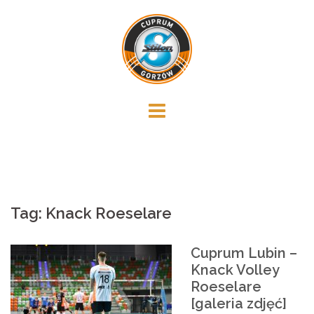
Skip
to
content
Tag:
Knack Roeselare
Cuprum Lubin –
Knack Volley
Roeselare
[galeria zdjęć]