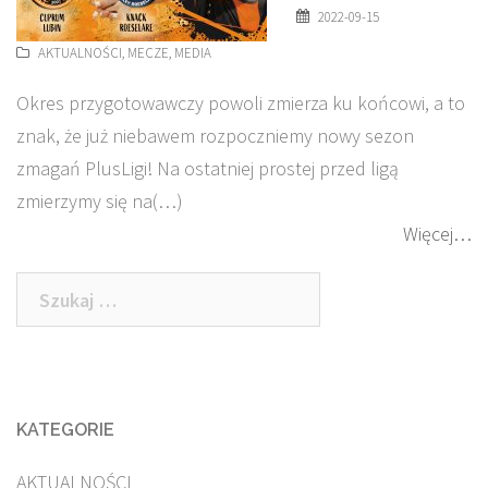
2022-09-15
AKTUALNOŚCI
,
MECZE
,
MEDIA
Okres przygotowawczy powoli zmierza ku końcowi, a to
znak, że już niebawem rozpoczniemy nowy sezon
zmagań PlusLigi! Na ostatniej prostej przed ligą
zmierzymy się na(…)
Więcej…
Szukaj:
KATEGORIE
AKTUALNOŚCI