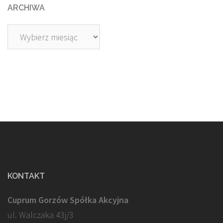
ARCHIWA
Archiwa
KONTAKT
Cuprum Gorzów Spółka Akcyjna
ul. Walczaka 43j/3