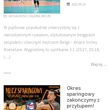
2022-09-24
AKTUALNOŚCI
,
GALERIA
,
MECZE
W piątkowe popołudnie zmierzyliśmy się z
niecodziennym rywalem, utytułowanym belgijskim
zespołem i obecnym mistrzem Belgii – Knack Volley
Roeselare. Wygraliśmy to spotkanie 3:1 (25:27, 25:18,
(…)
Więcej…
Okres
sparingowy
zakończymy z
przytupem!