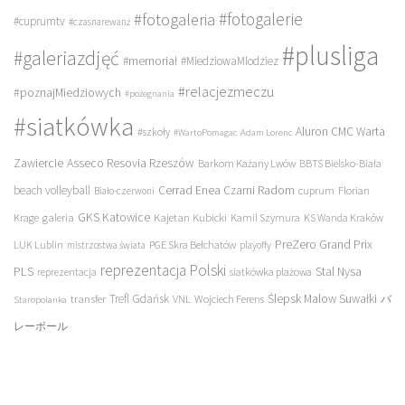
#fotogalerie
#fotogaleria
#cuprumtv
#czasnarewanż
#plusliga
#galeriazdjęć
#memoriał
#MiedziowaMlodziez
#relacjezmeczu
#poznajMiedziowych
#pożegnania
#siatkówka
Aluron CMC Warta
#szkoły
#WartoPomagac
Adam Lorenc
Asseco Resovia Rzeszów
Zawiercie
Barkom Każany Lwów
BBTS Bielsko-Biała
beach volleyball
Cerrad Enea Czarni Radom
cuprum
Florian
Biało-czerwoni
galeria
GKS Katowice
Kajetan Kubicki
Krage
Kamil Szymura
KS Wanda Kraków
PreZero Grand Prix
LUK Lublin
PGE Skra Bełchatów
mistrzostwa świata
playoffy
reprezentacja Polski
PLS
Stal Nysa
siatkówka plażowa
reprezentacja
transfer
Trefl Gdańsk
Ślepsk Malow Suwałki
VNL
Wojciech Ferens
バ
Staropolanka
レーボール