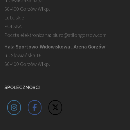
ul. Walczaka 43j/3
66-400 Gorzów Wlkp.
Lubuskie
POLSKA
Poczta elektroniczna: biuro@stilongorzow.com
Hala Sportowo-Widowiskowa „Arena Gorzów”
ul. Słowiańska 16
66-400 Gorzów Wlkp.
SPOŁECZNOŚCI