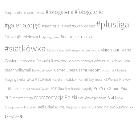
#fotogalerie
#fotogaleria
#cuprumtv
#czasnarewanż
#plusliga
#galeriazdjęć
#memoriał
#MiedziowaMlodziez
#relacjezmeczu
#poznajMiedziowych
#pożegnania
#siatkówka
Aluron CMC Warta
#szkoły
#WartoPomagac
Adam Lorenc
Asseco Resovia Rzeszów
Zawiercie
Barkom Każany Lwów
BBTS Bielsko-Biała
beach volleyball
Cerrad Enea Czarni Radom
cuprum
Florian
Biało-czerwoni
galeria
GKS Katowice
Kajetan Kubicki
Krage
Kamil Szymura
KS Wanda Kraków
PreZero Grand Prix
LUK Lublin
PGE Skra Bełchatów
mistrzostwa świata
playoffy
reprezentacja Polski
PLS
Stal Nysa
siatkówka plażowa
reprezentacja
transfer
Trefl Gdańsk
Ślepsk Malow Suwałki
VNL
Wojciech Ferens
バ
Staropolanka
レーボール