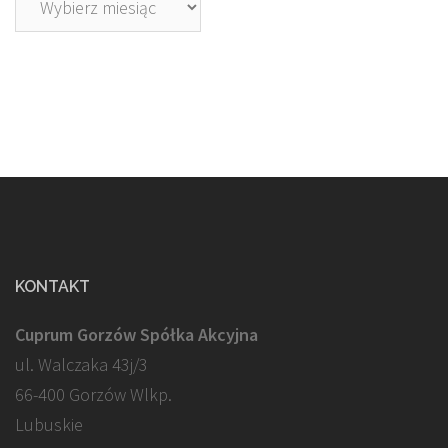
KONTAKT
Cuprum Gorzów Spółka Akcyjna
ul. Walczaka 43j/3
66-400 Gorzów Wlkp.
Lubuskie