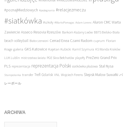
#memoriał
#MiedziowaMlodziez
#relacjezmeczu
#poznajMiedziowych
#pożegnania
#siatkówka
Aluron CMC Warta
#szkoły
#WartoPomagac
Adam Lorenc
Asseco Resovia Rzeszów
Zawiercie
Barkom Każany Lwów
BBTS Bielsko-Biała
beach volleyball
Cerrad Enea Czarni Radom
cuprum
Florian
Biało-czerwoni
galeria
GKS Katowice
Kajetan Kubicki
Krage
Kamil Szymura
KS Wanda Kraków
PreZero Grand Prix
LUK Lublin
PGE Skra Bełchatów
mistrzostwa świata
playoffy
reprezentacja Polski
PLS
Stal Nysa
siatkówka plażowa
reprezentacja
transfer
Trefl Gdańsk
Ślepsk Malow Suwałki
VNL
Wojciech Ferens
バ
Staropolanka
レーボール
ARCHIWA
Archiwa