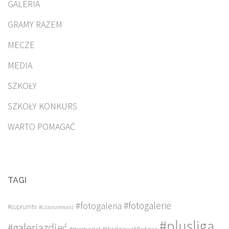
GALERIA
GRAMY RAZEM
MECZE
MEDIA
SZKOŁY
SZKOŁY KONKURS
WARTO POMAGAĆ
TAGI
#fotogalerie
#fotogaleria
#cuprumtv
#czasnarewanż
#plusliga
#galeriazdjęć