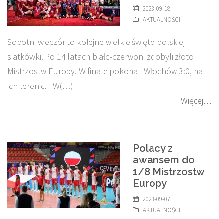
2023-09-18
AKTUALNOŚCI
Sobotni wieczór to kolejne wielkie święto polskiej
siatkówki. Po 14 latach biało-czerwoni zdobyli złoto
Mistrzostw Europy. W finale pokonali Włochów 3:0, na
ich terenie. W(…)
Więcej…
Polacy z
awansem do
1/8 Mistrzostw
Europy
2023-09-07
AKTUALNOŚCI