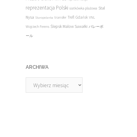
reprezentacja Polski
Stal
siatkówka plażowa
Nysa
transfer
Trefl Gdańsk
VNL
Staropolanka
Ślepsk Malow Suwałki
Wojciech Ferens
バレーボ
ール
ARCHIWA
Archiwa