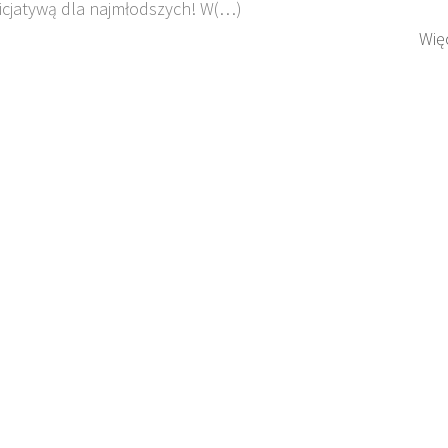
icjatywą dla najmłodszych! W(…)
Wię