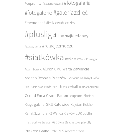
#fotogaleria
#cuprumtv
#czasnarewanż
#galeriazdjęć
#fotogalerie
#memoriał
#MiedziowaMlodziez
#plusliga
#poznajMiedziowych
#relacjezmeczu
#pożegnania
#siatkówka
#szkoły
#WartoPomagac
Aluron CMC Warta Zawiercie
Adam Lorenc
Asseco Resovia Rzeszów
Barkom Każany Lwów
beach volleyball
BBTS Bielsko-Biała
Biało-czerwoni
Cerrad Enea Czarni Radom
cuprum
Florian
galeria
GKS Katowice
Kajetan Kubicki
Krage
Kamil Szymura
KS Wanda Kraków
LUK Lublin
PGE Skra Bełchatów
mistrzostwa świata
playoffy
PreZero Grand Prix PLS
reprezentacja