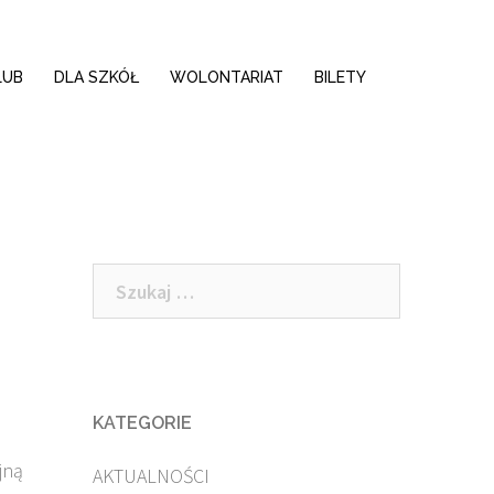
LUB
DLA SZKÓŁ
WOLONTARIAT
BILETY
Szukaj:
KATEGORIE
jną
AKTUALNOŚCI