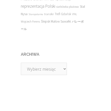
reprezentacja Polski
Stal
siatkówka plażowa
Nysa
transfer
Trefl Gdańsk
VNL
Staropolanka
Ślepsk Malow Suwałki
Wojciech Ferens
バレーボ
ール
ARCHIWA
Archiwa