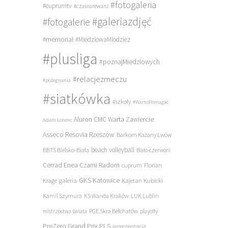
#fotogaleria
#cuprumtv
#czasnarewanż
#galeriazdjęć
#fotogalerie
#memoriał
#MiedziowaMlodziez
#plusliga
#poznajMiedziowych
#relacjezmeczu
#pożegnania
#siatkówka
#szkoły
#WartoPomagac
Aluron CMC Warta Zawiercie
Adam Lorenc
Asseco Resovia Rzeszów
Barkom Każany Lwów
beach volleyball
BBTS Bielsko-Biała
Biało-czerwoni
Cerrad Enea Czarni Radom
cuprum
Florian
galeria
GKS Katowice
Kajetan Kubicki
Krage
Kamil Szymura
KS Wanda Kraków
LUK Lublin
PGE Skra Bełchatów
mistrzostwa świata
playoffy
PreZero Grand Prix PLS
reprezentacja