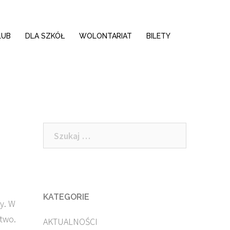
LUB
DLA SZKÓŁ
WOLONTARIAT
BILETY
Szukaj:
KATEGORIE
y. W
stwo.
AKTUALNOŚCI