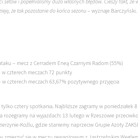
i setów i popełnialiśmy dużo własnych błędów. Cieszy fakt, że 
ieję, że tak pozostanie do końca sezonu
– wyznaje Barczyński.
 ataku – mecz z Cerradem Eneą Czarnymi Radom (55%)
 w czterech meczach 72 punkty
 w czterech meczach 63,67% pozytywnego przyjęcia
 tylko cztery spotkania. Najbliższe zagramy w poniedziałek 8
wa rozegramy na wyjazdach: 13 lutego w Rzeszowie przeciwk
zierzynie-Koźlu, gdzie staniemy naprzeciw Grupie Azoty ZAKSI
by zmierzyć się w meczu rewanżowym z Jastrzębskim Węglem