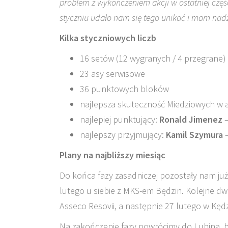
problem z wykończeniem akcji w ostatniej częśc
styczniu udało nam się tego unikać i mam nadz
Kilka styczniowych liczb
16 setów (12 wygranych / 4 przegrane)
23 asy serwisowe
36 punktowych bloków
najlepsza skuteczność Miedziowych w
najlepiej punktujący:
Ronald Jimenez
–
najlepszy przyjmujący:
Kamil Szymura
–
Plany na najbliższy miesiąc
Do końca fazy zasadniczej pozostały nam już
lutego u siebie z MKS-em Będzin. Kolejne d
Asseco Resovii, a następnie 27 lutego w Kęd
Na zakończenie fazy powrócimy do Lubina, 