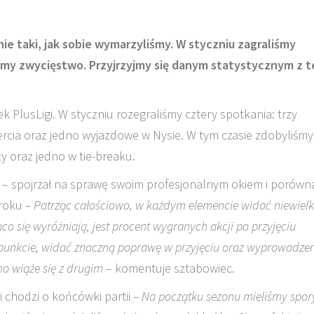
ie taki, jak sobie wymarzyliśmy. W styczniu zagraliśmy
iśmy zwycięstwo. Przyjrzyjmy się danym statystycznym z 
k PlusLigi. W styczniu rozegraliśmy cztery spotkania: trzy
rcia oraz jedno wyjazdowe w Nysie. W tym czasie zdobyliśmy
y oraz jedno w tie-breaku.
i
– spojrzał na sprawę swoim profesjonalnym okiem i porówn
 roku
– Patrząc całościowo, w każdym elemencie widać niewiel
co się wyróżniają, jest procent wygranych akcji po przyjęciu
punkcie, widać znaczną poprawę w przyjęciu oraz wyprowadze
no wiąże się z drugim
– komentuje sztabowiec.
i chodzi o końcówki partii
– Na początku sezonu mieliśmy spor