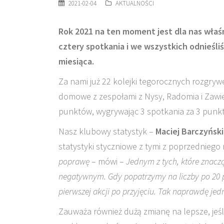
2021-02-04
AKTUALNOŚCI
Rok 2021 na ten moment jest dla nas właśn
cztery spotkania i we wszystkich odnieśl
miesiąca.
Za nami już 22 kolejki tegorocznych rozgrywe
domowe z zespołami z Nysy, Radomia i Zawie
punktów, wygrywając 3 spotkania za 3 punkt
Nasz klubowy statystyk –
Maciej Barczyńsk
statystyki styczniowe z tymi z poprzedniego
poprawę
– mówi –
Jednym z tych, które znaczą
negatywnym. Gdy popatrzymy na liczby po 20 
pierwszej akcji po przyjęciu. Tak naprawdę jed
Zauważa również dużą zmianę na lepsze, jeśl