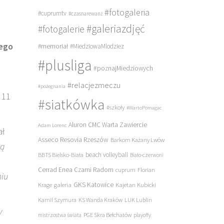
#fotogaleria
#cuprumtv
#czasnarewanż
#galeriazdjęć
#fotogalerie
tego
#memoriał
#MiedziowaMlodziez
#plusliga
#poznajMiedziowych
#relacjezmeczu
#pożegnania
 11
#siatkówka
#szkoły
#WartoPomagac
Aluron CMC Warta Zawiercie
Adam Lorenc
ał
Asseco Resovia Rzeszów
Barkom Każany Lwów
ką
beach volleyball
BBTS Bielsko-Biała
Biało-czerwoni
Cerrad Enea Czarni Radom
cuprum
Florian
niu
galeria
GKS Katowice
Kajetan Kubicki
Krage
Kamil Szymura
KS Wanda Kraków
LUK Lublin
y
PGE Skra Bełchatów
mistrzostwa świata
playoffy