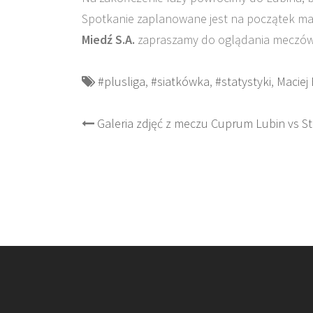
Spotkanie zaplanowane jest na początek m
Miedź S.A.
zapraszamy do oglądania meczów 
#plusliga
,
#siatkówka
,
#statystyki
,
Maciej
Post
Galeria zdjęć z meczu Cuprum Lubin vs St
navigation