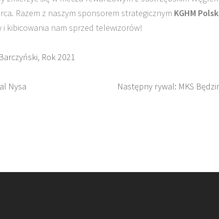
arca. Razem z naszym sponsorem strategicznym
KGHM Polsk
i kibicowania nam sprzed telewizorów!
 Barczyński
,
Rok 2021
al Nysa
Następny rywal: MKS Będzi