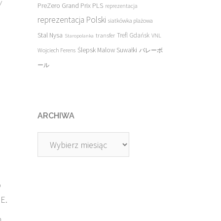
w
PreZero Grand Prix PLS
reprezentacja
reprezentacja Polski
siatkówka plażowa
Stal Nysa
transfer
Trefl Gdańsk
VNL
Staropolanka
Ślepsk Malow Suwałki
Wojciech Ferens
バレーボ
ール
ARCHIWA
Archiwa
o
E.
.