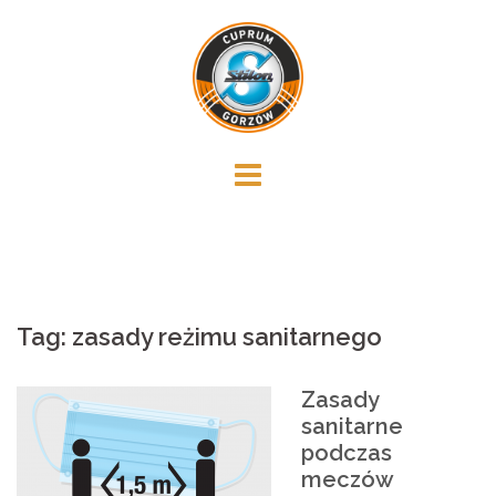
Skip
to
content
Tag:
zasady reżimu sanitarnego
Zasady
sanitarne
podczas
meczów