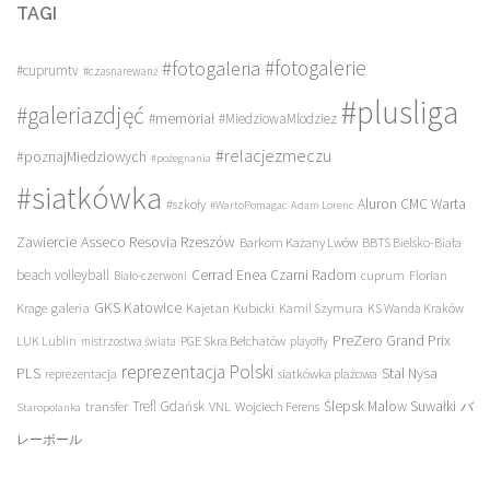
TAGI
#fotogalerie
#fotogaleria
#cuprumtv
#czasnarewanż
#plusliga
#galeriazdjęć
#memoriał
#MiedziowaMlodziez
#relacjezmeczu
#poznajMiedziowych
#pożegnania
#siatkówka
Aluron CMC Warta
#szkoły
#WartoPomagac
Adam Lorenc
Asseco Resovia Rzeszów
Zawiercie
Barkom Każany Lwów
BBTS Bielsko-Biała
beach volleyball
Cerrad Enea Czarni Radom
cuprum
Florian
Biało-czerwoni
galeria
GKS Katowice
Kajetan Kubicki
Krage
Kamil Szymura
KS Wanda Kraków
PreZero Grand Prix
LUK Lublin
PGE Skra Bełchatów
mistrzostwa świata
playoffy
reprezentacja Polski
PLS
Stal Nysa
siatkówka plażowa
reprezentacja
transfer
Trefl Gdańsk
Ślepsk Malow Suwałki
VNL
Wojciech Ferens
バ
Staropolanka
レーボール