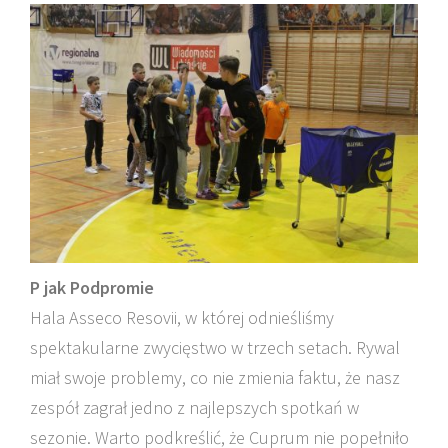
P jak Podpromie
Hala Asseco Resovii, w której odnieśliśmy
spektakularne zwycięstwo w trzech setach. Rywal
miał swoje problemy, co nie zmienia faktu, że nasz
zespół zagrał jedno z najlepszych spotkań w
sezonie. Warto podkreślić, że Cuprum nie popełniło