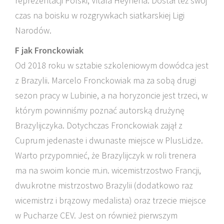
reprezentacji Polski, Vitala Heynena. Dostał też swój
czas na boisku w rozgrywkach siatkarskiej Ligi
Narodów.
F jak Fronckowiak
Od 2018 roku w sztabie szkoleniowym dowódca jest
z Brazylii. Marcelo Fronckowiak ma za sobą drugi
sezon pracy w Lubinie, a na horyzoncie jest trzeci, w
którym powinniśmy poznać autorską drużynę
Brazylijczyka. Dotychczas Fronckowiak zajął z
Cuprum jedenaste i dwunaste miejsce w PlusLidze.
Warto przypomnieć, że Brazylijczyk w roli trenera
ma na swoim koncie m.in. wicemistrzostwo Francji,
dwukrotne mistrzostwo Brazylii (dodatkowo raz
wicemistrz i brązowy medalista) oraz trzecie miejsce
w Pucharze CEV. Jest on również pierwszym