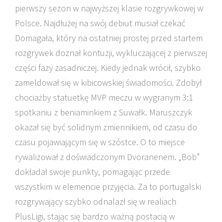
pierwszy sezon w najwyższej klasie rozgrywkowej w
Polsce. Najdłużej na swój debiut musiał czekać
Domagała, który na ostatniej prostej przed startem
rozgrywek doznał kontuzji, wykluczającej z pierwszej
części fazy zasadniczej. Kiedy jednak wrócił, szybko
zameldował się w kibicowskiej świadomości. Zdobył
chociażby statuetkę MVP meczu w wygranym 3:1
spotkaniu z beniaminkiem z Suwałk. Maruszczyk
okazał się być solidnym zmiennikiem, od czasu do
czasu pojawiającym się w szóstce. O to miejsce
rywalizował z doświadczonym Dvoranenem. „Bob”
dokładał swoje punkty, pomagając przede
wszystkim w elemencie przyjęcia. Za to portugalski
rozgrywający szybko odnalazł się w realiach
PlusLigi, stając się bardzo ważną postacią w