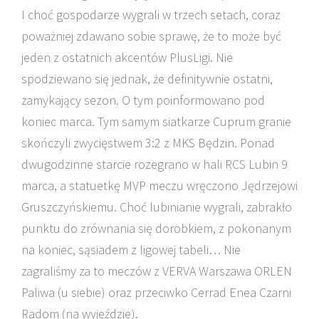
I choć gospodarze wygrali w trzech setach, coraz
poważniej zdawano sobie sprawę, że to może być
jeden z ostatnich akcentów PlusLigi. Nie
spodziewano się jednak, że definitywnie ostatni,
zamykający sezon. O tym poinformowano pod
koniec marca. Tym samym siatkarze Cuprum granie
skończyli zwycięstwem 3:2 z MKS Będzin. Ponad
dwugodzinne starcie rozegrano w hali RCS Lubin 9
marca, a statuetkę MVP meczu wręczono Jędrzejowi
Gruszczyńskiemu. Choć lubinianie wygrali, zabrakło
punktu do zrównania się dorobkiem, z pokonanym
na koniec, sąsiadem z ligowej tabeli… Nie
zagraliśmy za to meczów z VERVA Warszawa ORLEN
Paliwa (u siebie) oraz przeciwko Cerrad Enea Czarni
Radom (na wyjeździe).