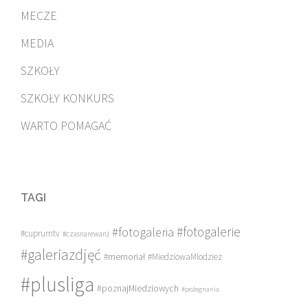
MECZE
MEDIA
SZKOŁY
SZKOŁY KONKURS
WARTO POMAGAĆ
TAGI
#fotogalerie
#fotogaleria
#cuprumtv
#czasnarewanż
#galeriazdjęć
#memoriał
#MiedziowaMlodziez
#plusliga
#poznajMiedziowych
#pożegnania