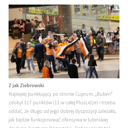
Z jak Ziobrowski
Najlepiej punktujący po stronie Cuprum. „Buben”
zdobył 317 punktów (11 w całej PlusLidze) i trzeba
oddać, że długo od jego dobrej dyspozycji zależało,
jak będzie funkcjonować ofensywa w lubińskiej