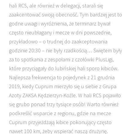
hali RCS, ale również w delegacji, starali się
zaakcentować swoją obecność. Tym bardziej jest to
godne uwagi i wyróżnienia, że terminarz bywał
często nieubłagany i mecze w dni powszednie,
przykładowo – o trudnej do zaakceptowania
godzinie 20:30 – nie były rzadkością… Świętem były
za to spotkania z zespołami z czołówki PlusLigi,
które przyciągały do lubińskiej hali sporo kibiców.
Najlepsza frekwencja to pojedynek z 21 grudnia
2019, kiedy Cuprum mierzyło się u siebie z Grupa
Azoty ZAKSA Kędzierzyn-Koźle. W hali RCS pojawiło
się grubo ponad trzy tysiące osób! Warto również
podkreślić wsparcie z regionu, gdzie na mecze
Cuprum przyjeżdżają kibice pokonujący często
nawet 100 km, żeby wspierać naszą drużynę.