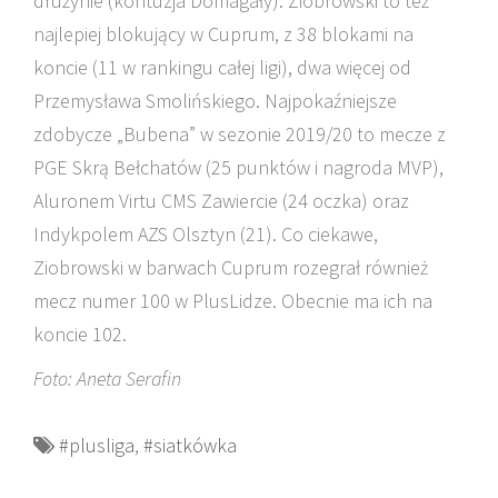
drużynie (kontuzja Domagały). Ziobrowski to też
najlepiej blokujący w Cuprum, z 38 blokami na
koncie (11 w rankingu całej ligi), dwa więcej od
Przemysława Smolińskiego. Najpokaźniejsze
zdobycze „Bubena” w sezonie 2019/20 to mecze z
PGE Skrą Bełchatów (25 punktów i nagroda MVP),
Aluronem Virtu CMS Zawiercie (24 oczka) oraz
Indykpolem AZS Olsztyn (21). Co ciekawe,
Ziobrowski w barwach Cuprum rozegrał również
mecz numer 100 w PlusLidze. Obecnie ma ich na
koncie 102.
Foto: Aneta Serafin
#plusliga
,
#siatkówka