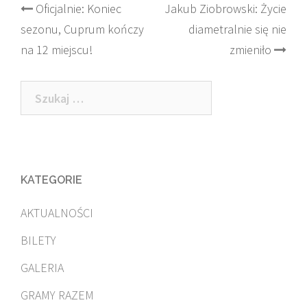
Post
Oficjalnie: Koniec
Jakub Ziobrowski: Życie
sezonu, Cuprum kończy
diametralnie się nie
navigation
na 12 miejscu!
zmieniło
Szukaj:
KATEGORIE
AKTUALNOŚCI
BILETY
GALERIA
GRAMY RAZEM