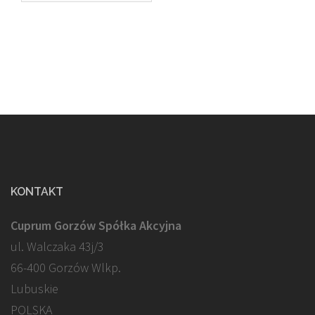
KONTAKT
Cuprum Gorzów Spółka Akcyjna
ul. Walczaka 43j/3
66-400 Gorzów Wlkp.
Lubuskie
POLSKA