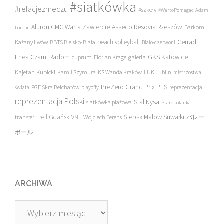
#siatkówka
#relacjezmeczu
#szkoły
#WartoPomagac
Adam
Asseco Resovia Rzeszów
Aluron CMC Warta Zawiercie
Barkom
Lorenc
beach volleyball
Cerrad
Każany Lwów
BBTS Bielsko-Biała
Biało-czerwoni
Enea Czarni Radom
galeria
GKS Katowice
cuprum
Florian Krage
Kajetan Kubicki
Kamil Szymura
KS Wanda Kraków
LUK Lublin
mistrzostwa
PreZero Grand Prix PLS
PGE Skra Bełchatów
świata
playoffy
reprezentacja
reprezentacja Polski
Stal Nysa
siatkówka plażowa
Staropolanka
transfer
Trefl Gdańsk
Ślepsk Malow Suwałki
VNL
Wojciech Ferens
バレー
ボール
ARCHIWA
Archiwa