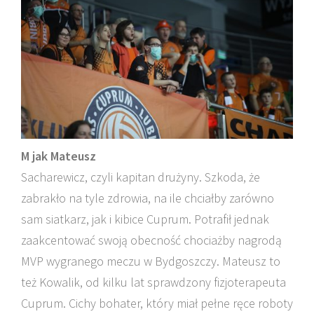
M jak Mateusz
Sacharewicz, czyli kapitan drużyny. Szkoda, że
zabrakło na tyle zdrowia, na ile chciałby zarówno
sam siatkarz, jak i kibice Cuprum. Potrafił jednak
zaakcentować swoją obecność chociażby nagrodą
MVP wygranego meczu w Bydgoszczy. Mateusz to
też Kowalik, od kilku lat sprawdzony fizjoterapeuta
Cuprum. Cichy bohater, który miał pełne ręce roboty