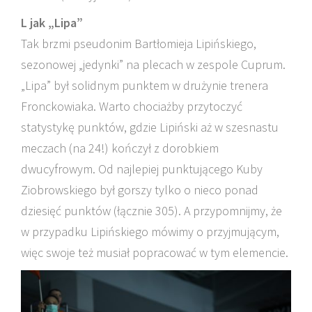
L jak „Lipa”
Tak brzmi pseudonim Bartłomieja Lipińskiego,
sezonowej „jedynki” na plecach w zespole Cuprum.
„Lipa” był solidnym punktem w drużynie trenera
Fronckowiaka. Warto chociażby przytoczyć
statystykę punktów, gdzie Lipiński aż w szesnastu
meczach (na 24!) kończył z dorobkiem
dwucyfrowym. Od najlepiej punktującego Kuby
Ziobrowskiego był gorszy tylko o nieco ponad
dziesięć punktów (łącznie 305). A przypomnijmy, że
w przypadku Lipińskiego mówimy o przyjmującym,
więc swoje też musiał popracować w tym elemencie.