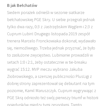
B jak Bełchatów
Siedem porażek odnieśli w sezonie siatkarze
bełchatowskiej PGE Skry. U siebie przegrali jednak
tylko dwa razy, 0:3 z Jastrzębskim Węglem i 2:3 z
Cuprum Lubin! Drugiego listopada 2019 zespół
trenera Marcelo Fronckowiaka dokonał, wydawało
się, niemożliwego. Trzeba jednak przyznać, że było
to zasłużone zwycięstwo. Lubinianie prowadzili w
setach 1:0 i 2:1, żeby ostatecznie w tie-breaku
wygrać 15:12. MVP meczu wybrano Jakuba
Ziobrowskiego, a szerszej publiczności PlusLigi z
dobrej strony zaprezentował się debiutant na tym
poziomie, Kamil Maruszczyk. Cuprum wygrywając z
PGE Skrą odniosło też swój pierwszy triumf w historii
pojedynków między tymi zespołami. Tamto