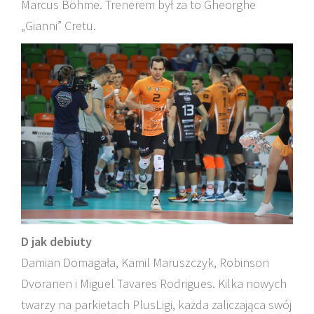
Marcus Böhme. Trenerem był za to Gheorghe
„Gianni” Cretu.
D jak debiuty
Damian Domagała, Kamil Maruszczyk, Robinson
Dvoranen i Miguel Tavares Rodrigues. Kilka nowych
twarzy na parkietach PlusLigi, każda zaliczająca swój