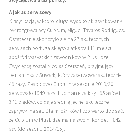
zwycięstwa oraz punkty.
A jak as serwisowy
Klasyfikacja, w której długo wysoko sklasyfikowany
był rozgrywający Cuprum, Miguel Tavares Rodrigues.
Ostatecznie skończyło się na 27 skutecznych
serwisach portugalskiego siatkarza i 11 miejscu
spośród wszystkich zawodników w PlusLidze.
Zwycięzcą został Nicolas Szerszeń, przyjmujący
beniaminka z Suwałk, który zaserwował skutecznie
49 razy. Zespołowo Cuprum w sezonie 2019/20
serwowało 1949 razy. Lubinianie zaliczyli 95 asów i
371 błędów, co daje średnią jednej skutecznej
zagrywki na set. Dla miłośników liczb warto dopisać,
że Cuprum w PlusLidze ma na swoim koncie… 842
asy (do sezonu 2014/15).