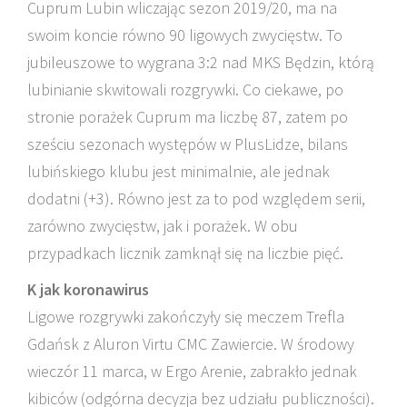
Cuprum Lubin wliczając sezon 2019/20, ma na
swoim koncie równo 90 ligowych zwycięstw. To
jubileuszowe to wygrana 3:2 nad MKS Będzin, którą
lubinianie skwitowali rozgrywki. Co ciekawe, po
stronie porażek Cuprum ma liczbę 87, zatem po
sześciu sezonach występów w PlusLidze, bilans
lubińskiego klubu jest minimalnie, ale jednak
dodatni (+3). Równo jest za to pod względem serii,
zarówno zwycięstw, jak i porażek. W obu
przypadkach licznik zamknął się na liczbie pięć.
K jak koronawirus
Ligowe rozgrywki zakończyły się meczem Trefla
Gdańsk z Aluron Virtu CMC Zawiercie. W środowy
wieczór 11 marca, w Ergo Arenie, zabrakło jednak
kibiców (odgórna decyzja bez udziału publiczności).