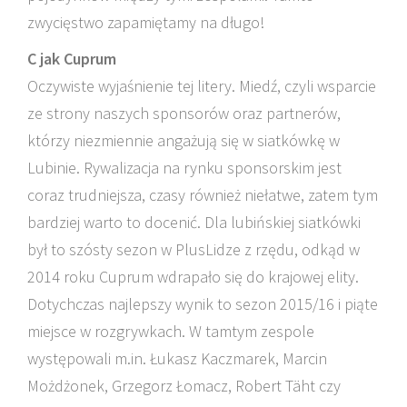
zwycięstwo zapamiętamy na długo!
C jak Cuprum
Oczywiste wyjaśnienie tej litery. Miedź, czyli wsparcie
ze strony naszych sponsorów oraz partnerów,
którzy niezmiennie angażują się w siatkówkę w
Lubinie. Rywalizacja na rynku sponsorskim jest
coraz trudniejsza, czasy również niełatwe, zatem tym
bardziej warto to docenić. Dla lubińskiej siatkówki
był to szósty sezon w PlusLidze z rzędu, odkąd w
2014 roku Cuprum wdrapało się do krajowej elity.
Dotychczas najlepszy wynik to sezon 2015/16 i piąte
miejsce w rozgrywkach. W tamtym zespole
występowali m.in. Łukasz Kaczmarek, Marcin
Możdżonek, Grzegorz Łomacz, Robert Täht czy