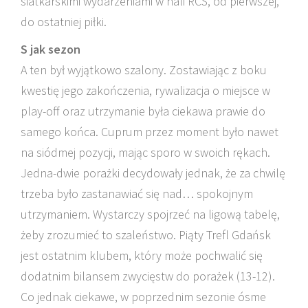
siatkarskimi wydarzeniami w hali RCS, od pierwszej,
do ostatniej piłki.
S jak sezon
A ten był wyjątkowo szalony. Zostawiając z boku
kwestię jego zakończenia, rywalizacja o miejsce w
play-off oraz utrzymanie była ciekawa prawie do
samego końca. Cuprum przez moment było nawet
na siódmej pozycji, mając sporo w swoich rękach.
Jedna-dwie porażki decydowały jednak, że za chwilę
trzeba było zastanawiać się nad… spokojnym
utrzymaniem. Wystarczy spojrzeć na ligową tabelę,
żeby zrozumieć to szaleństwo. Piąty Trefl Gdańsk
jest ostatnim klubem, który może pochwalić się
dodatnim bilansem zwycięstw do porażek (13-12).
Co jednak ciekawe, w poprzednim sezonie ósme