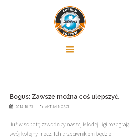
Skip
to
content
Bogus: Zawsze można coś ulepszyć.
2014-10-23
AKTUALNOŚCI
Już w sobotę zawodnicy naszej Młodej Ligi rozegrają
swój kolejny mecz. Ich przeciwnikiem będzie