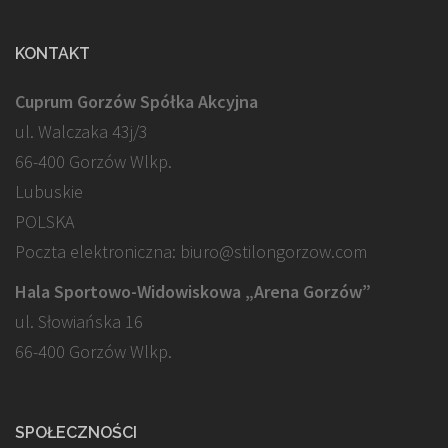
KONTAKT
Cuprum Gorzów Spółka Akcyjna
ul. Walczaka 43j/3
66-400 Gorzów Wlkp.
Lubuskie
POLSKA
Poczta elektroniczna: biuro@stilongorzow.com
Hala Sportowo-Widowiskowa „Arena Gorzów”
ul. Słowiańska 16
66-400 Gorzów Wlkp.
SPOŁECZNOŚCI