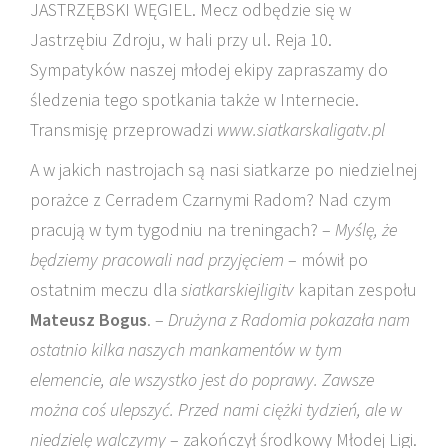
JASTRZĘBSKI WĘGIEL. Mecz odbędzie się w
Jastrzębiu Zdroju, w hali przy ul. Reja 10.
Sympatyków naszej młodej ekipy zapraszamy do
śledzenia tego spotkania także w Internecie.
Transmisję przeprowadzi
www.siatkarskaligatv.pl
A w jakich nastrojach są nasi siatkarze po niedzielnej
porażce z Cerradem Czarnymi Radom? Nad czym
pracują w tym tygodniu na treningach? –
Myślę, że
będziemy pracowali nad przyjęciem
– mówił po
ostatnim meczu dla
siatkarskiejligitv
kapitan zespołu
Mateusz Bogus
. –
Drużyna z Radomia pokazała nam
ostatnio kilka naszych mankamentów w tym
elemencie, ale wszystko jest do poprawy. Zawsze
można coś ulepszyć. Przed nami ciężki tydzień, ale w
niedzielę walczymy
– zakończył środkowy Młodej Ligi.