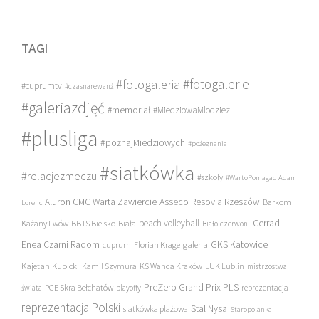
TAGI
#fotogalerie
#fotogaleria
#cuprumtv
#czasnarewanż
#galeriazdjęć
#memoriał
#MiedziowaMlodziez
#plusliga
#poznajMiedziowych
#pożegnania
#siatkówka
#relacjezmeczu
#szkoły
#WartoPomagac
Adam
Asseco Resovia Rzeszów
Aluron CMC Warta Zawiercie
Barkom
Lorenc
beach volleyball
Cerrad
Każany Lwów
BBTS Bielsko-Biała
Biało-czerwoni
Enea Czarni Radom
galeria
GKS Katowice
cuprum
Florian Krage
Kajetan Kubicki
Kamil Szymura
KS Wanda Kraków
LUK Lublin
mistrzostwa
PreZero Grand Prix PLS
PGE Skra Bełchatów
świata
playoffy
reprezentacja
reprezentacja Polski
Stal Nysa
siatkówka plażowa
Staropolanka