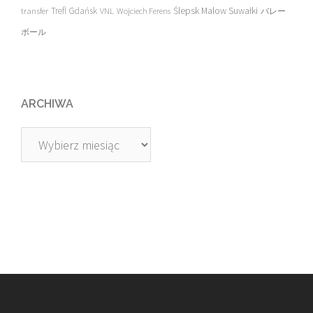
transfer
Trefl Gdańsk
Ślepsk Malow Suwałki
VNL
Wojciech Ferens
バレー
ボール
ARCHIWA
Archiwa