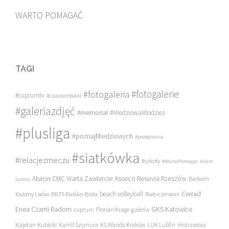
WARTO POMAGAĆ
TAGI
#fotogalerie
#fotogaleria
#cuprumtv
#czasnarewanż
#galeriazdjęć
#memoriał
#MiedziowaMlodziez
#plusliga
#poznajMiedziowych
#pożegnania
#siatkówka
#relacjezmeczu
#szkoły
#WartoPomagac
Adam
Asseco Resovia Rzeszów
Aluron CMC Warta Zawiercie
Barkom
Lorenc
beach volleyball
Cerrad
Każany Lwów
BBTS Bielsko-Biała
Biało-czerwoni
Enea Czarni Radom
galeria
GKS Katowice
cuprum
Florian Krage
Kajetan Kubicki
Kamil Szymura
KS Wanda Kraków
LUK Lublin
mistrzostwa