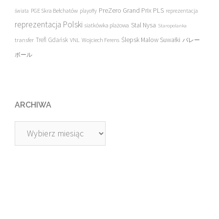
PreZero Grand Prix PLS
PGE Skra Bełchatów
świata
playoffy
reprezentacja
reprezentacja Polski
Stal Nysa
siatkówka plażowa
Staropolanka
transfer
Trefl Gdańsk
Ślepsk Malow Suwałki
VNL
Wojciech Ferens
バレー
ボール
ARCHIWA
Archiwa