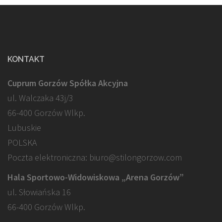
KONTAKT
Cuprum Gorzów Spółka Akcyjna
ul. Walczaka 43j/3
66-400 Gorzów Wlkp.
Lubuskie
POLSKA
Poczta elektroniczna: biuro@stilongorzow.com
Hala Sportowo-Widowiskowa „Arena Gorzów”
ul. Słowiańska 16
66-400 Gorzów Wlkp.