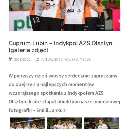
Cuprum Lubin – Indykpol AZS Olsztyn
[galeria zdjęć]
2023-03-21
AKTUALNOŚCI
,
GALERIA
,
MECZE
W pierwszy dzień wiosny serdecznie zapraszamy
do obejrzenia najlepszych momentów
wczorajszego spotkania z Indykpolem AZS
Olsztyn, które złapał obiektyw naszej miedziowej
fotografki – Emilii Jankun!