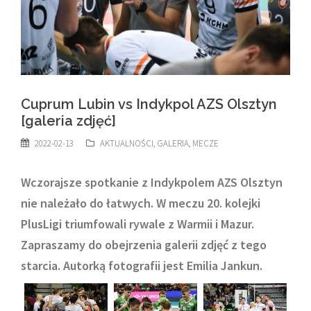
Cuprum Lubin vs Indykpol AZS Olsztyn
[galeria zdjęć]
2022-02-13
AKTUALNOŚCI
,
GALERIA
,
MECZE
Wczorajsze spotkanie z Indykpolem AZS Olsztyn
nie należało do łatwych. W meczu 20. kolejki
PlusLigi triumfowali rywale z Warmii i Mazur.
Zapraszamy do obejrzenia galerii zdjęć z tego
starcia. Autorką fotografii jest Emilia Jankun.