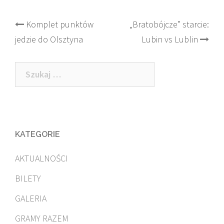
Post
Komplet punktów
„Bratobójcze” starcie:
jedzie do Olsztyna
Lubin vs Lublin
navigation
Szukaj:
KATEGORIE
AKTUALNOŚCI
BILETY
GALERIA
GRAMY RAZEM