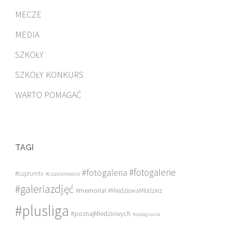
MECZE
MEDIA
SZKOŁY
SZKOŁY KONKURS
WARTO POMAGAĆ
TAGI
#fotogalerie
#fotogaleria
#cuprumtv
#czasnarewanż
#galeriazdjęć
#memoriał
#MiedziowaMlodziez
#plusliga
#poznajMiedziowych
#pożegnania