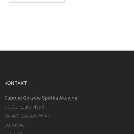
KONTAKT
Cuprum Gorzów Spółka Akcyjna
ul. Walczaka 43j/3
66-400 Gorzów Wlkp.
Lubuskie
POLSKA