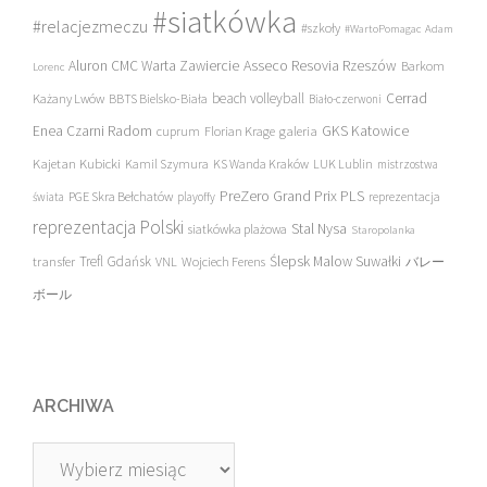
#siatkówka
#relacjezmeczu
#szkoły
#WartoPomagac
Adam
Asseco Resovia Rzeszów
Aluron CMC Warta Zawiercie
Barkom
Lorenc
beach volleyball
Cerrad
Każany Lwów
BBTS Bielsko-Biała
Biało-czerwoni
Enea Czarni Radom
galeria
GKS Katowice
cuprum
Florian Krage
Kajetan Kubicki
Kamil Szymura
KS Wanda Kraków
LUK Lublin
mistrzostwa
PreZero Grand Prix PLS
PGE Skra Bełchatów
świata
playoffy
reprezentacja
reprezentacja Polski
Stal Nysa
siatkówka plażowa
Staropolanka
transfer
Trefl Gdańsk
Ślepsk Malow Suwałki
VNL
Wojciech Ferens
バレー
ボール
ARCHIWA
Archiwa