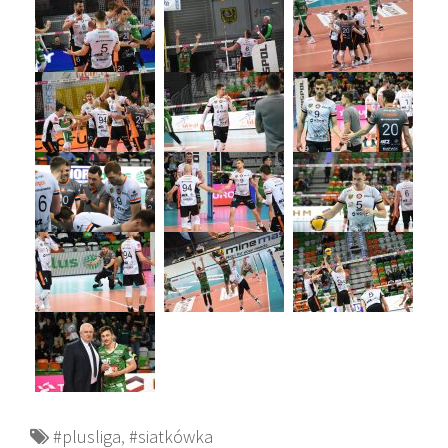
#plusliga
,
#siatkówka