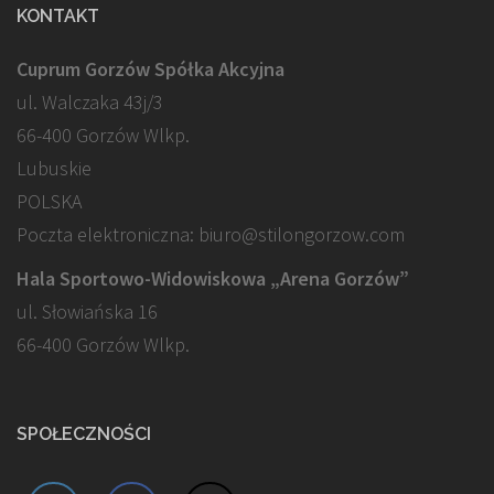
KONTAKT
Cuprum Gorzów Spółka Akcyjna
ul. Walczaka 43j/3
66-400 Gorzów Wlkp.
Lubuskie
POLSKA
Poczta elektroniczna: biuro@stilongorzow.com
Hala Sportowo-Widowiskowa „Arena Gorzów”
ul. Słowiańska 16
66-400 Gorzów Wlkp.
SPOŁECZNOŚCI