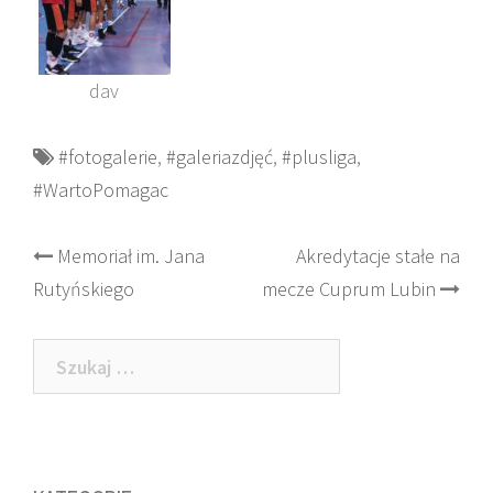
dav
#fotogalerie
,
#galeriazdjęć
,
#plusliga
,
#WartoPomagac
Post
Memoriał im. Jana
Akredytacje stałe na
Rutyńskiego
mecze Cuprum Lubin
navigation
Szukaj: