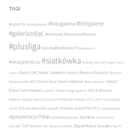
TAGI
#fotogalerie
#fotogaleria
#cuprumtv
#czasnarewanż
#galeriazdjęć
#memoriał
#MiedziowaMlodziez
#plusliga
#poznajMiedziowych
#pożegnania
#siatkówka
#relacjezmeczu
#szkoły
#WartoPomagac
Adam
Asseco Resovia Rzeszów
Aluron CMC Warta Zawiercie
Barkom
Lorenc
beach volleyball
Cerrad
Każany Lwów
BBTS Bielsko-Biała
Biało-czerwoni
Enea Czarni Radom
galeria
GKS Katowice
cuprum
Florian Krage
Kajetan Kubicki
Kamil Szymura
KS Wanda Kraków
LUK Lublin
mistrzostwa
PreZero Grand Prix PLS
PGE Skra Bełchatów
świata
playoffy
reprezentacja
reprezentacja Polski
Stal Nysa
siatkówka plażowa
Staropolanka
transfer
Trefl Gdańsk
Ślepsk Malow Suwałki
VNL
Wojciech Ferens
バレー