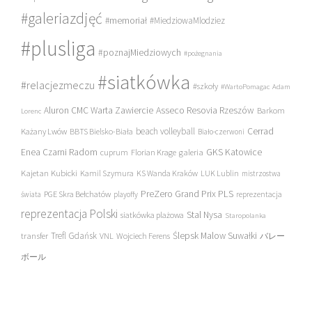
#galeriazdjęć
#memoriał
#MiedziowaMlodziez
#plusliga
#poznajMiedziowych
#pożegnania
#siatkówka
#relacjezmeczu
#szkoły
#WartoPomagac
Adam
Asseco Resovia Rzeszów
Aluron CMC Warta Zawiercie
Barkom
Lorenc
beach volleyball
Cerrad
Każany Lwów
BBTS Bielsko-Biała
Biało-czerwoni
Enea Czarni Radom
galeria
GKS Katowice
cuprum
Florian Krage
Kajetan Kubicki
Kamil Szymura
KS Wanda Kraków
LUK Lublin
mistrzostwa
PreZero Grand Prix PLS
PGE Skra Bełchatów
świata
playoffy
reprezentacja
reprezentacja Polski
Stal Nysa
siatkówka plażowa
Staropolanka
transfer
Trefl Gdańsk
Ślepsk Malow Suwałki
VNL
Wojciech Ferens
バレー
ボール