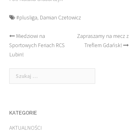
#plusliga
,
Damian Czetowicz
Post
Miedziowi na
Zapraszamy na mecz z
Sportowych Feriach RCS
Treflem Gdańsk!
navigation
Lubin!
Szukaj:
KATEGORIE
AKTUALNOŚCI