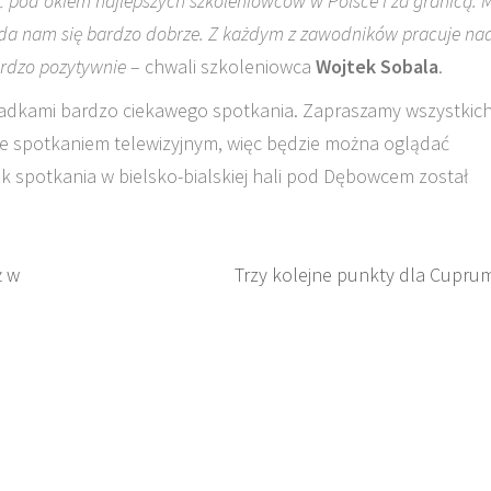
ć pod okiem najlepszych szkoleniowców w Polsce i za granicą. M
łada nam się bardzo dobrze. Z każdym z zawodników pracuje na
ardzo pozytywnie
– chwali szkoleniowca
Wojtek Sobala
.
wiadkami bardzo ciekawego spotkania. Zapraszamy wszystkic
e spotkaniem telewizyjnym, więc będzie można oglądać
ek spotkania w bielsko-bialskiej hali pod Dębowcem został
ż w
Trzy kolejne punkty dla Cupru