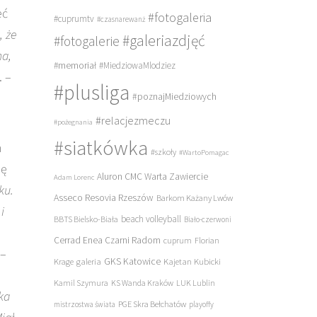
eć
#fotogaleria
#cuprumtv
#czasnarewanż
, że
#galeriazdjęć
#fotogalerie
na,
#memoriał
#MiedziowaMlodziez
. –
#plusliga
#poznajMiedziowych
#relacjezmeczu
#pożegnania
#siatkówka
h
#szkoły
#WartoPomagac
hę
Aluron CMC Warta Zawiercie
Adam Lorenc
ku.
Asseco Resovia Rzeszów
Barkom Każany Lwów
i
beach volleyball
BBTS Bielsko-Biała
Biało-czerwoni
Cerrad Enea Czarni Radom
cuprum
Florian
 –
galeria
GKS Katowice
Kajetan Kubicki
Krage
Kamil Szymura
KS Wanda Kraków
LUK Lublin
ka
PGE Skra Bełchatów
mistrzostwa świata
playoffy