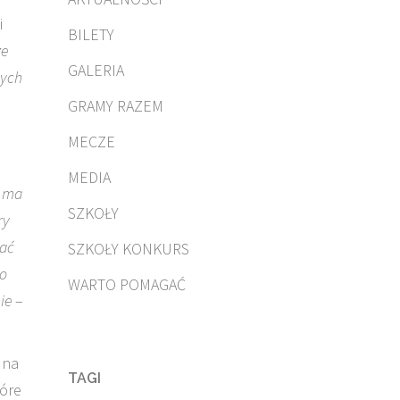
i
BILETY
ze
GALERIA
nych
GRAMY RAZEM
MECZE
MEDIA
w ma
SZKOŁY
ry
iać
SZKOŁY KONKURS
do
WARTO POMAGAĆ
ie
–
 na
TAGI
tóre