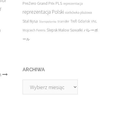
iał
PreZero Grand Prix PLS
reprezentacja
d
reprezentacja Polski
siatkówka plażowa
Stal Nysa
transfer
Trefl Gdańsk
VNL
Staropolanka
h
Ślepsk Malow Suwałki
Wojciech Ferens
バレーボ
ール
ARCHIWA
m
Archiwa