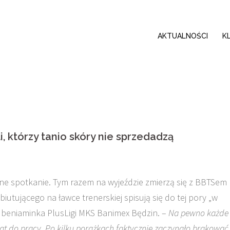
AKTUALNOŚCI
K
, którzy tanio skóry nie sprzedadzą
ejne spotkanie. Tym razem na wyjeździe zmierzą się z BBTSem
iutującego na ławce trenerskiej spisują się do tej pory „w
o beniaminka PlusLigi MKS Banimex Będzin. –
Na pewno każde
at do pracy. Po kilku porażkach faktycznie zaczynało brakować