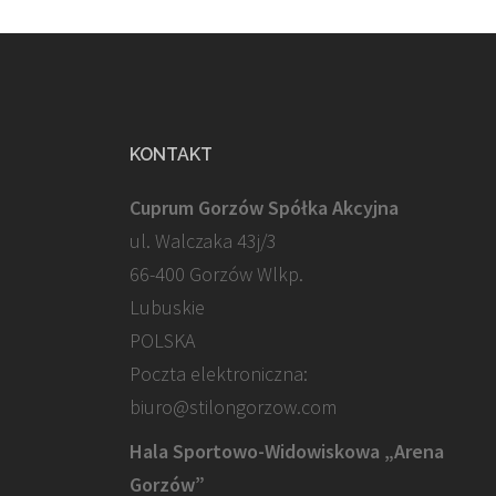
KONTAKT
Cuprum Gorzów Spółka Akcyjna
ul. Walczaka 43j/3
66-400 Gorzów Wlkp.
Lubuskie
POLSKA
Poczta elektroniczna:
biuro@stilongorzow.com
Hala Sportowo-Widowiskowa „Arena
Gorzów”