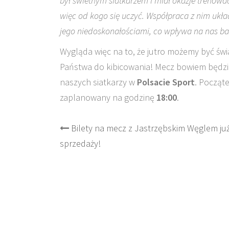
był świetnym siatkarzem i miał okazje trenowa
więc od kogo się uczyć. Współpraca z nim uk
jego niedoskonałościami, co wpływa na nas b
Wygląda więc na to, że jutro możemy być ś
Państwa do kibicowania! Mecz bowiem będzi
naszych siatkarzy w
Polsacie Sport
. Począt
zaplanowany na godzinę
18:00
.
Post
Bilety na mecz z Jastrzębskim Węglem ju
sprzedaży!
navigation