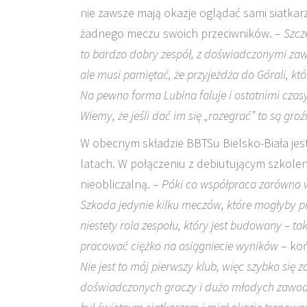
nie zawsze mają okazje oglądać sami siatkarze
żadnego meczu swoich przeciwników. –
Szcz
to bardzo dobry zespół, z doświadczonymi z
ale musi pamiętać, że przyjeżdża do Górali, kt
Na pewno forma Lubina faluje i ostatnimi cza
Wiemy, że jeśli dać im się „rozegrać” to są gr
W obecnym składzie BBTSu Bielsko-Biała jest
latach. W połączeniu z debiutującym szkole
nieobliczalną. –
Póki co współpraca zarówno w
Szkoda jedynie kilku meczów, które mogłyby pr
niestety rola zespołu, który jest budowany – ta
pracować ciężko na osiągniecie wyników
– ko
Nie jest to mój pierwszy klub, więc szybko się
doświadczonych graczy i dużo młodych zawodni