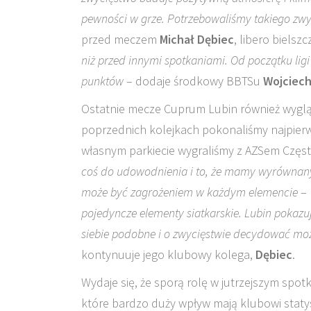
pewności w grze. Potrzebowaliśmy takiego zwy
przed meczem
Michał Dębiec
, libero bielsz
niż przed innymi spotkaniami. Od początku l
punktów
– dodaje środkowy BBTSu
Wojciech
Ostatnie mecze Cuprum Lubin również wyglą
poprzednich kolejkach pokonaliśmy najpierw
własnym parkiecie wygraliśmy z AZSem Częst
coś do udowodnienia i to, że mamy wyrównany
może być zagrożeniem w każdym elemencie
–
pojedyncze elementy siatkarskie. Lubin pokazuje
siebie podobne i o zwycięstwie decydować moż
kontynuuje jego klubowy kolega,
Dębiec
.
Wydaje się, że sporą rolę w jutrzejszym sp
które bardzo duży wpływ mają klubowi staty