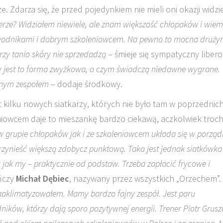
. Zdarza się, że przed pojedynkiem nie mieli oni okazji widzi
erze? Widziałem niewiele, ale znam większość chłopaków i wiem
awodnikami i dobrym szkoleniowcem. Na pewno to mocna druży
órzy tanio skóry nie sprzedadzą
– śmieje się sympatyczny libero
sy jest to forma zwyżkowa, o czym świadczą niedawne wygrane.
oźnym zespołem
– dodaje środkowy.
 kilku nowych siatkarzy, których nie było tam w poprzednic
niowcem daje to mieszankę bardzo ciekawą, aczkolwiek troc
 grupie chłopaków jak i ze szkoleniowcem układa się w porząd
zynieść większą zdobycz punktową. Taka jest jednak siatkówka 
k jak my – praktycznie od podstaw. Trzeba zapłacić frycowe i
ńczy
Michał Dębiec
, nazywany przez wszystkich „Orzechem”.
 zaaklimatyzowałem. Mamy bardzo fajny zespół. Jest paru
ków, którzy dają sporo pozytywnej energii. Trener Piotr Grusz