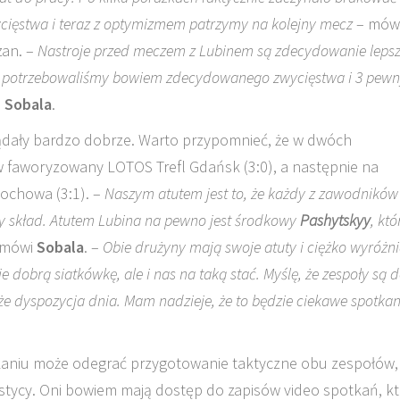
cięstwa i teraz z optymizmem patrzymy na kolejny mecz
– mów
czan. –
Nastroje przed meczem z Lubinem są zdecydowanie leps
igi potrzebowaliśmy bowiem zdecydowanego zwycięstwa i 3 pew
 Sobala
.
dały bardzo dobrze. Warto przypomnieć, że w dwóch
 faworyzowany LOTOS Trefl Gdańsk (3:0), a następnie na
ochowa (3:1). –
Naszym atutem jest to, że każdy z zawodnikó
 skład. Atutem Lubina na pewno jest środkowy
Pashytskyy
, któ
 mówi
Sobala
. –
Obie drużyny mają swoje atuty i ciężko wyróżn
 dobrą siatkówkę, ale i nas na taką stać. Myślę, że zespoły są 
e dyspozycja dnia. Mam nadzieje, że to będzie ciekawe spotkan
otkaniu może odegrać przygotowanie taktyczne obu zespołów,
stycy. Oni bowiem mają dostęp do zapisów video spotkań, k