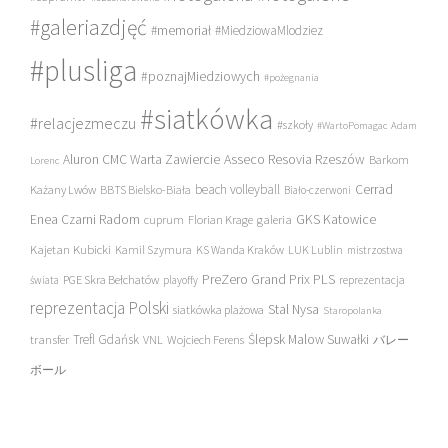
#galeriazdjęć
#memoriał
#MiedziowaMlodziez
#plusliga
#poznajMiedziowych
#pożegnania
#siatkówka
#relacjezmeczu
#szkoły
#WartoPomagac
Adam
Asseco Resovia Rzeszów
Aluron CMC Warta Zawiercie
Barkom
Lorenc
beach volleyball
Cerrad
Każany Lwów
BBTS Bielsko-Biała
Biało-czerwoni
Enea Czarni Radom
galeria
GKS Katowice
cuprum
Florian Krage
Kajetan Kubicki
Kamil Szymura
KS Wanda Kraków
LUK Lublin
mistrzostwa
PreZero Grand Prix PLS
PGE Skra Bełchatów
świata
playoffy
reprezentacja
reprezentacja Polski
Stal Nysa
siatkówka plażowa
Staropolanka
transfer
Trefl Gdańsk
Ślepsk Malow Suwałki
VNL
Wojciech Ferens
バレー
ボール