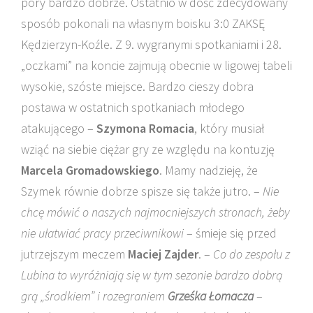
pory bardzo dobrze. Ostatnio w dość zdecydowany
sposób pokonali na własnym boisku 3:0 ZAKSĘ
Kędzierzyn-Koźle. Z 9. wygranymi spotkaniami i 28.
„oczkami” na koncie zajmują obecnie w ligowej tabeli
wysokie, szóste miejsce. Bardzo cieszy dobra
postawa w ostatnich spotkaniach młodego
atakującego –
Szymona Romacia
, który musiał
wziąć na siebie ciężar gry ze względu na kontuzję
Marcela Gromadowskiego
. Mamy nadzieję, że
Szymek równie dobrze spisze się także jutro. –
Nie
chcę mówić o naszych najmocniejszych stronach, żeby
nie ułatwiać pracy przeciwnikowi
– śmieje się przed
jutrzejszym meczem
Maciej Zajder
. –
Co do zespołu z
Lubina to wyróżniają się w tym sezonie bardzo dobrą
grą „środkiem” i rozegraniem
Grześka Łomacza
–