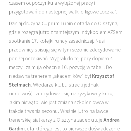
czasem odpoczynku a wytężonej pracy i
przygotowań do następnej walki o ligowe „oczka”.
Dzisiaj drużyna Cuprum Lubin dotarła do Olsztyna,
gdzie rozegra jutro z tamtejszym Indykpolem AZSem
spotkanie 17. kolejki rundy zasadniczej. Nasi
przeciwnicy spisują się w tym sezonie zdecydowanie
poniżej oczekiwań. Wygrali do tej pory dopiero 4
meczy i zajmują obecnie 10. pozycję w tabeli. Do
niedawna trenerem „akademików” był
Krzysztof
Stelmach
. Włodarze klubu stracili jednak
cierpliwość i zdecydowali się na ryzykowny krok,
jakim niewątpliwie jest zmiana szkoleniowca w
trakcie trwania sezonu. Właśnie jutro na ławce
trenerskiej siatkarzy z Olsztyna zadebiutuje
Andrea
Gardini
, dla którego jest to pierwsze doświadczenie