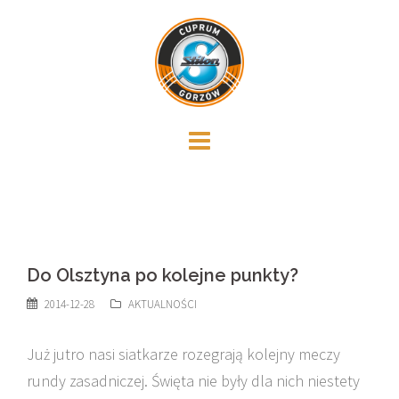
Skip
to
content
Do Olsztyna po kolejne punkty?
2014-12-28
AKTUALNOŚCI
Już jutro nasi siatkarze rozegrają kolejny meczy
rundy zasadniczej. Święta nie były dla nich niestety