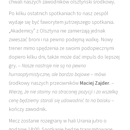
chwali naszych zawodników olsztyński środkowy.
Po kilku ostatnich spotkaniach to nasz zespół
wydaje się być faworytem jutrzejszego spotkania.
„Akademicy” z Olsztyna nie zamierzają jednak
zwieszać broni i na pewno podejmą walkę. Nowy
trener mimo spędzenia ze swoimi podopiecznymi
dopiero kilku dni, także może dać impuls do lepszej
gry. –
Nasze nastroje nie są na pewno
hurraoptymistyczne, ale bardzo bojowe
– mówi
środkowy naszych przeciwników
Maciej Zajder
. –
Wierzę, że nie stoimy na straconej pozycji i za wszelką
cenę będziemy starali się udowodnić to na boisku
–
kończy zawodnik.
Mecz zostanie rozegrany w hali Urania jutro o
godzinie 18:00. Spotkanie będzie transmitowane