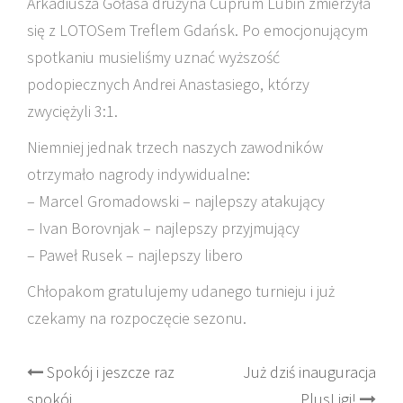
Arkadiusza Gołasa drużyna Cuprum Lubin zmierzyła
się z LOTOSem Treflem Gdańsk. Po emocjonującym
spotkaniu musieliśmy uznać wyższość
podopiecznych Andrei Anastasiego, którzy
zwyciężyli 3:1.
Niemniej jednak trzech naszych zawodników
otrzymało nagrody indywidualne:
– Marcel Gromadowski – najlepszy atakujący
– Ivan Borovnjak – najlepszy przyjmujący
– Paweł Rusek – najlepszy libero
Chłopakom gratulujemy udanego turnieju i już
czekamy na rozpoczęcie sezonu.
Post
Spokój i jeszcze raz
Już dziś inauguracja
spokój
PlusLigi!