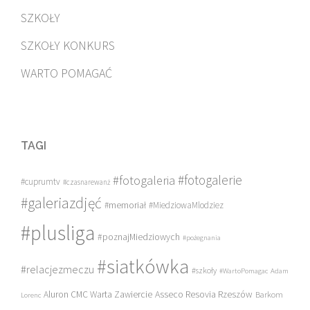
SZKOŁY
SZKOŁY KONKURS
WARTO POMAGAĆ
TAGI
#fotogalerie
#fotogaleria
#cuprumtv
#czasnarewanż
#galeriazdjęć
#memoriał
#MiedziowaMlodziez
#plusliga
#poznajMiedziowych
#pożegnania
#siatkówka
#relacjezmeczu
#szkoły
#WartoPomagac
Adam
Asseco Resovia Rzeszów
Aluron CMC Warta Zawiercie
Barkom
Lorenc