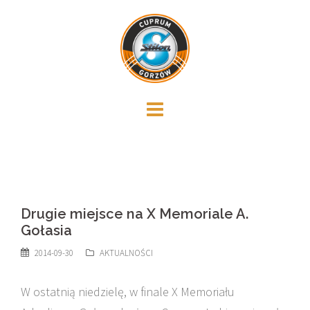
Skip
to
content
Drugie miejsce na X Memoriale A.
Gołasia
2014-09-30
AKTUALNOŚCI
W ostatnią niedzielę, w finale X Memoriału