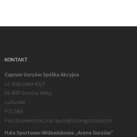
KONTAKT
Cuprum Gorzów Spółka Akcyjna
ul. Walczaka 43j/3
66-400 Gorzów Wlkp.
Lubuskie
POLSKA
Poczta elektroniczna: biuro@stilongorzow.com
Hala Sportowo-Widowiskowa „Arena Gorzów”