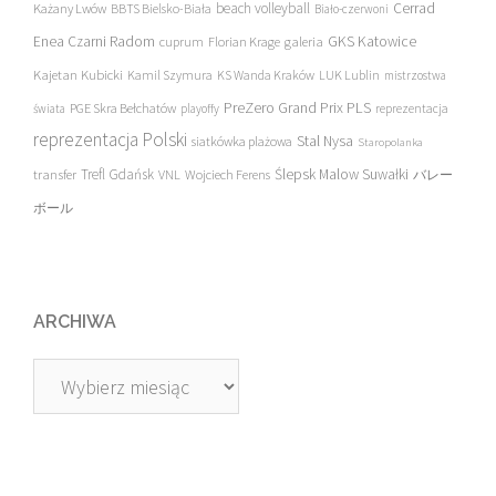
beach volleyball
Cerrad
Każany Lwów
BBTS Bielsko-Biała
Biało-czerwoni
Enea Czarni Radom
galeria
GKS Katowice
cuprum
Florian Krage
Kajetan Kubicki
Kamil Szymura
KS Wanda Kraków
LUK Lublin
mistrzostwa
PreZero Grand Prix PLS
PGE Skra Bełchatów
świata
playoffy
reprezentacja
reprezentacja Polski
Stal Nysa
siatkówka plażowa
Staropolanka
transfer
Trefl Gdańsk
Ślepsk Malow Suwałki
VNL
Wojciech Ferens
バレー
ボール
ARCHIWA
Archiwa