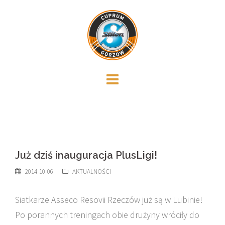
Skip
to
content
Już dziś inauguracja PlusLigi!
2014-10-06
AKTUALNOŚCI
Siatkarze Asseco Resovii Rzeczów już są w Lubinie!
Po porannych treningach obie drużyny wróciły do