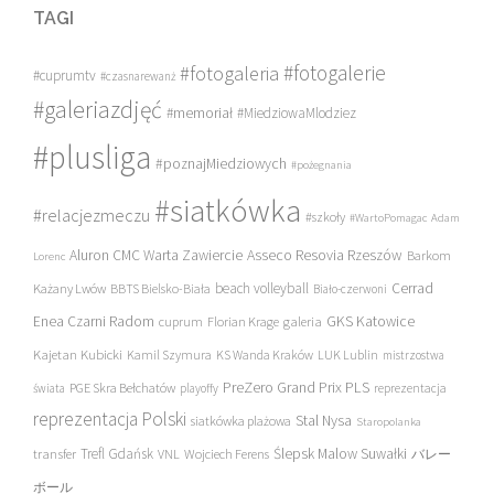
TAGI
#fotogalerie
#fotogaleria
#cuprumtv
#czasnarewanż
#galeriazdjęć
#memoriał
#MiedziowaMlodziez
#plusliga
#poznajMiedziowych
#pożegnania
#siatkówka
#relacjezmeczu
#szkoły
#WartoPomagac
Adam
Asseco Resovia Rzeszów
Aluron CMC Warta Zawiercie
Barkom
Lorenc
beach volleyball
Cerrad
Każany Lwów
BBTS Bielsko-Biała
Biało-czerwoni
Enea Czarni Radom
galeria
GKS Katowice
cuprum
Florian Krage
Kajetan Kubicki
Kamil Szymura
KS Wanda Kraków
LUK Lublin
mistrzostwa
PreZero Grand Prix PLS
PGE Skra Bełchatów
świata
playoffy
reprezentacja
reprezentacja Polski
Stal Nysa
siatkówka plażowa
Staropolanka
transfer
Trefl Gdańsk
Ślepsk Malow Suwałki
VNL
Wojciech Ferens
バレー
ボール