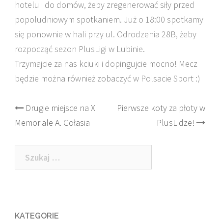
hotelu i do domów, żeby zregenerować siły przed
popoludniowym spotkaniem. Już o 18:00 spotkamy
się ponownie w hali przy ul. Odrodzenia 28B, żeby
rozpocząć sezon PlusLigi w Lubinie.
Trzymajcie za nas kciuki i dopingujcie mocno! Mecz
będzie można również zobaczyć w Polsacie Sport :)
Post
Drugie miejsce na X
Pierwsze koty za płoty w
Memoriale A. Gołasia
PlusLidze!
navigation
Szukaj:
KATEGORIE