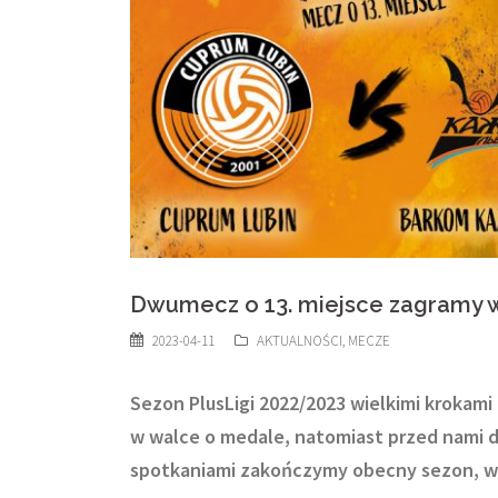
Dwumecz o 13. miejsce zagramy w
2023-04-11
AKTUALNOŚCI
,
MECZE
Sezon PlusLigi 2022/2023 wielkimi krokami 
w walce o medale, natomiast przed nam
spotkaniami zakończymy obecny sezon, wię