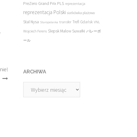
PreZero Grand Prix PLS
reprezentacja
reprezentacja Polski
siatkówka plażowa
Stal Nysa
transfer
Trefl Gdańsk
VNL
Staropolanka
Ślepsk Malow Suwałki
Wojciech Ferens
バレーボ
e
ール
nie!
ARCHIWA
Archiwa