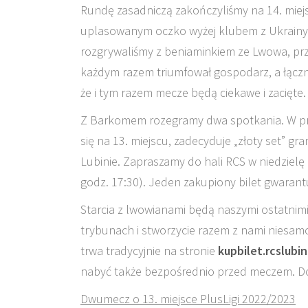
Rundę zasadniczą zakończyliśmy na 14. miej
uplasowanym oczko wyżej klubem z Ukrainy 
rozgrywaliśmy z beniaminkiem ze Lwowa, przy
każdym razem triumfował gospodarz, a łączn
że i tym razem mecze będą ciekawe i zacięte.
Z Barkomem rozegramy dwa spotkania. W prz
się na 13. miejscu, zadecyduje „złoty set” 
Lubinie. Zapraszamy do hali RCS w niedzielę 
godz. 17:30). Jeden zakupiony bilet gwaran
Starcia z lwowianami będą naszymi ostatnimi
trybunach i stworzycie razem z nami niesam
trwa tradycyjnie na stronie
kupbilet.rcslubin
nabyć także bezpośrednio przed meczem. Do 
Dwumecz o 13. miejsce PlusLigi 2022/2023