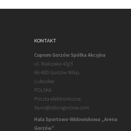
KONTAKT
Cuprum Gorzów Spółka Akcyjna
ul. Walczaka 43j/3
66-400 Gorzów Wlkp.
Lubuskie
POLSKA
Poczta elektroniczna:
biuro@stilongorzow.com
Hala Sportowo-Widowiskowa „Arena
Gorzów”