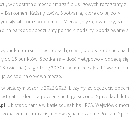
scu, więc ostatnie mecze zmagań plusligowych rozegramy z
– Barkomem Każany Lwów. Spotkania, które do tej pory
nosiły kibicom sporo emocji. Mierzyliśmy się dwa razy, za
ie na parkiecie spędziliśmy ponad 4 godziny. Spodziewamy si
ypadku remisu 1:1 w meczach, o tym, kto ostatecznie znajd
grany do 15 punktów. Spotkania – dość nietypowo – odbędą się
16 kwietnia (na godzinę 20:30) i w poniedziałek 17 kwietnia (
tuje wejście na obydwa mecze.
 w bieżącym sezonie 2022/2023. Liczymy, że będziecie obecn
owitą atmosferę na pożegnanie tego sezonu! Sprzedaż bilet
.pl
lub stacjonarnie w kasie squash hali RCS. Wejściówki moż
zobaczenia. Transmisja telewizyjna na kanale Polsatu Sport