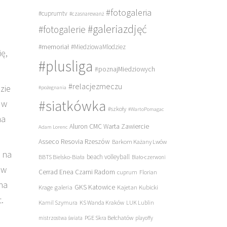
#fotogaleria
#cuprumtv
#czasnarewanż
#galeriazdjęć
#fotogalerie
#memoriał
#MiedziowaMlodziez
ę,
#plusliga
#poznajMiedziowych
#relacjezmeczu
zie
#pożegnania
#siatkówka
 w
#szkoły
#WartoPomagac
na
Aluron CMC Warta Zawiercie
Adam Lorenc
Asseco Resovia Rzeszów
Barkom Każany Lwów
i na
beach volleyball
BBTS Bielsko-Biała
Biało-czerwoni
ów
Cerrad Enea Czarni Radom
cuprum
Florian
na
galeria
GKS Katowice
Kajetan Kubicki
Krage
.
Kamil Szymura
KS Wanda Kraków
LUK Lublin
PGE Skra Bełchatów
mistrzostwa świata
playoffy