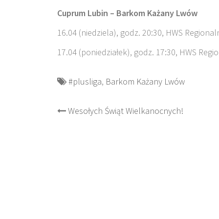
Cuprum Lubin – Barkom Każany Lwów
16.04 (niedziela), godz. 20:30, HWS Region
17.04 (poniedziałek), godz. 17:30, HWS Reg
#plusliga
,
Barkom Każany Lwów
Post
Wesołych Świąt Wielkanocnych!
navigation