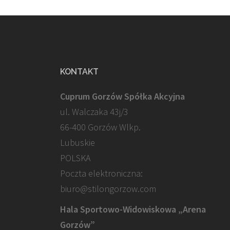
KONTAKT
Cuprum Gorzów Spółka Akcyjna
ul. Walczaka 43j/3
66-400 Gorzów Wlkp.
Lubuskie
POLSKA
Poczta elektroniczna:
biuro@stilongorzow.com
Hala Sportowo-Widowiskowa „Arena
Gorzów”