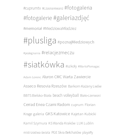
#fotogaleria
#cuprumtv
#czasnarewanż
#galeriazdjęć
#fotogalerie
#memoriał
#MiedziowaMlodziez
#plusliga
#poznajMiedziowych
#relacjezmeczu
#pożegnania
#siatkówka
#szkoły
#WartoPomagac
Aluron CMC Warta Zawiercie
Adam Lorenc
Asseco Resovia Rzeszów
Barkom Każany Lwów
beach volleyball
BBTS Bielsko-Biała
Biało-czerwoni
Cerrad Enea Czarni Radom
cuprum
Florian
galeria
GKS Katowice
Kajetan Kubicki
Krage
Kamil Szymura
KS Wanda Kraków
LUK Lublin
PGE Skra Bełchatów
mistrzostwa świata
playoffy