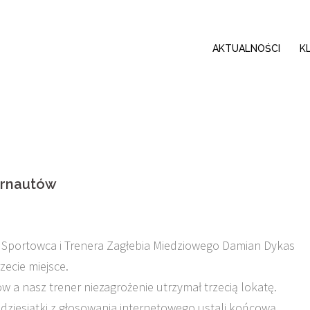
AKTUALNOŚCI
K
ernautów
Sportowca i Trenera Zagłebia Miedziowego Damian Dykas
rzecie miejsce.
a nasz trener niezagrożenie utrzymał trzecią lokatę.
j dziesiątki z głosowania internetowego ustali końcową