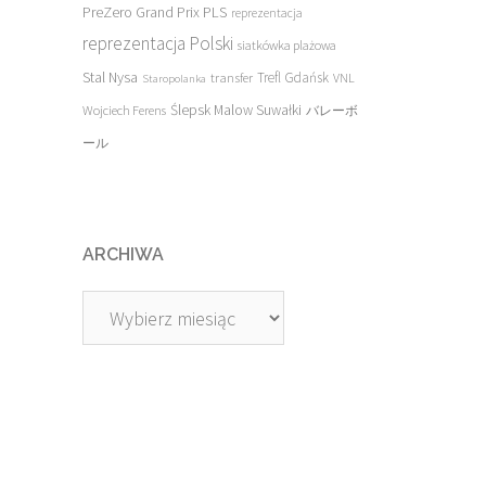
PreZero Grand Prix PLS
reprezentacja
reprezentacja Polski
siatkówka plażowa
Stal Nysa
transfer
Trefl Gdańsk
VNL
Staropolanka
Ślepsk Malow Suwałki
Wojciech Ferens
バレーボ
ール
ARCHIWA
Archiwa