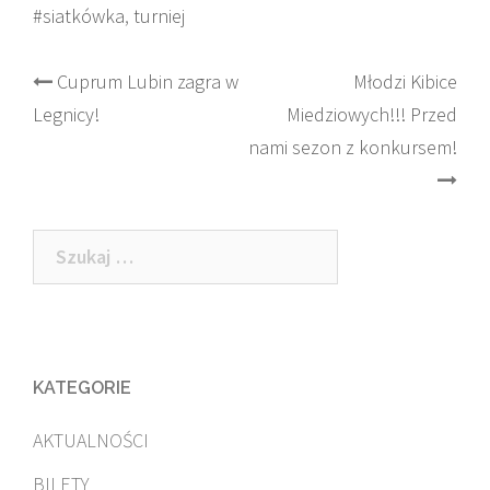
#siatkówka
,
turniej
Post
Cuprum Lubin zagra w
Młodzi Kibice
Legnicy!
Miedziowych!!! Przed
navigation
nami sezon z konkursem!
Szukaj:
KATEGORIE
AKTUALNOŚCI
BILETY