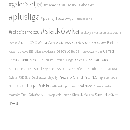
#galeriazdjęć
#memoriał
#MiedziowaMlodziez
#plusliga
#poznajMiedziowych
#pożegnania
#siatkówka
#relacjezmeczu
#szkoły
#WartoPomagac
Adam
Asseco Resovia Rzeszów
Aluron CMC Warta Zawiercie
Barkom
Lorenc
beach volleyball
Cerrad
Każany Lwów
BBTS Bielsko-Biała
Biało-czerwoni
Enea Czarni Radom
galeria
GKS Katowice
cuprum
Florian Krage
Kajetan Kubicki
Kamil Szymura
KS Wanda Kraków
LUK Lublin
mistrzostwa
PreZero Grand Prix PLS
PGE Skra Bełchatów
świata
playoffy
reprezentacja
reprezentacja Polski
Stal Nysa
siatkówka plażowa
Staropolanka
transfer
Trefl Gdańsk
Ślepsk Malow Suwałki
VNL
Wojciech Ferens
バレー
ボール