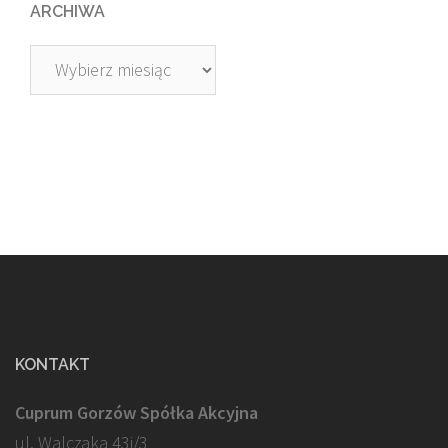
ARCHIWA
Archiwa
KONTAKT
Cuprum Gorzów Spółka Akcyjna
ul. Walczaka 43j/3