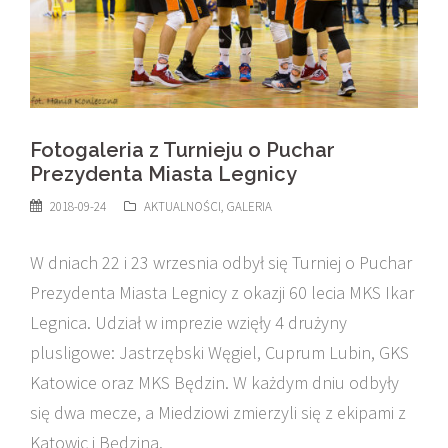
Fotogaleria z Turnieju o Puchar
Prezydenta Miasta Legnicy
2018-09-24
AKTUALNOŚCI
,
GALERIA
W dniach 22 i 23 wrzesnia odbył się Turniej o Puchar
Prezydenta Miasta Legnicy z okazji 60 lecia MKS Ikar
Legnica. Udział w imprezie wzięły 4 drużyny
plusligowe: Jastrzębski Węgiel, Cuprum Lubin, GKS
Katowice oraz MKS Będzin. W każdym dniu odbyły
się dwa mecze, a Miedziowi zmierzyli się z ekipami z
Katowic i Będzina.