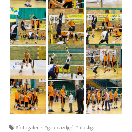
#fotogalerie
,
#galeriazdjęć
,
#plusliga
,