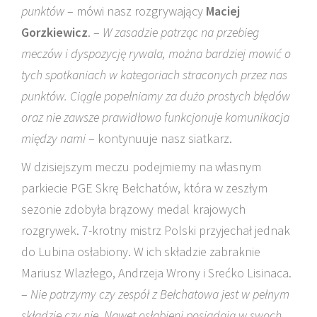
punktów
– mówi nasz rozgrywający
Maciej
Gorzkiewicz
. –
W zasadzie patrząc na przebieg
meczów i dyspozycję rywala, można bardziej mowić o
tych spotkaniach w kategoriach straconych przez nas
punktów. Ciągle popełniamy za dużo prostych błędów
oraz nie zawsze prawidłowo funkcjonuje komunikacja
między nami
– kontynuuje nasz siatkarz.
W dzisiejszym meczu podejmiemy na własnym
parkiecie PGE Skrę Bełchatów, która w zeszłym
sezonie zdobyła brązowy medal krajowych
rozgrywek. 7-krotny mistrz Polski przyjechał jednak
do Lubina osłabiony. W ich składzie zabraknie
Mariusz Wlazłego, Andrzeja Wrony i Srećko Lisinaca.
–
Nie patrzymy czy zespół z Bełchatowa jest w pełnym
składzie czy nie. Nawet osłabieni posiadają w swoch