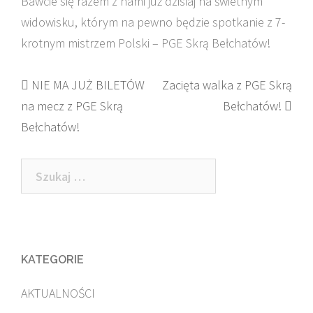
Bawcie się razem z nami już dzisiaj na świetnym
widowisku, którym na pewno będzie spotkanie z 7-
krotnym mistrzem Polski – PGE Skrą Bełchatów!
Post
NIE MA JUŻ BILETÓW
Zacięta walka z PGE Skrą
na mecz z PGE Skrą
Bełchatów!
navigation
Bełchatów!
Szukaj:
KATEGORIE
AKTUALNOŚCI