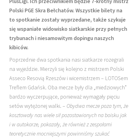
PlusLigi. Ich przeciwnikiem będzie 7-krotny mistrz
Polski PGE Skra Bełchatów. Wszystkie bilety na
to spotkanie zostały wyprzedane, także szykuje
się wspaniałe widowisko siatkarskie przy pełnych
trybunach i niesamowitym dopingu naszych
kibiców.
Poprzednie dwa spotkania nasi siatkarze rozegrali
na wyjeździe. Mierzyli się kolejno z mistrzem Polski
Asseco Resovią Rzeszów i wicemistrzem – LOTOSem
Treflem Gdańsk. Oba mecze były dla „miedziowych”
bardzo wyczerpujące, ponieważ wymagały pięciu
setów wytężonej walki. –
Obydwa mecze poza tym, że
kosztowały nas wiele sił pozostawionych na boisku jak
i w autokarze, pokazały, że również z zespołami
teoretycznie mocniejszymi powinniśmy szukać