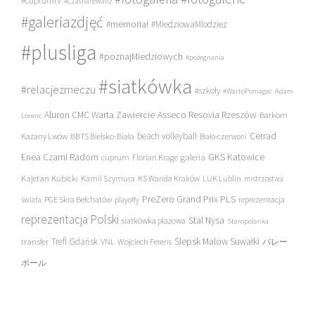
#cuprumtv
#czasnarewanż
#galeriazdjęć
#memoriał
#MiedziowaMlodziez
#plusliga
#poznajMiedziowych
#pożegnania
#siatkówka
#relacjezmeczu
#szkoły
#WartoPomagac
Adam
Asseco Resovia Rzeszów
Aluron CMC Warta Zawiercie
Barkom
Lorenc
beach volleyball
Cerrad
Każany Lwów
BBTS Bielsko-Biała
Biało-czerwoni
Enea Czarni Radom
galeria
GKS Katowice
cuprum
Florian Krage
Kajetan Kubicki
Kamil Szymura
KS Wanda Kraków
LUK Lublin
mistrzostwa
PreZero Grand Prix PLS
PGE Skra Bełchatów
świata
playoffy
reprezentacja
reprezentacja Polski
Stal Nysa
siatkówka plażowa
Staropolanka
transfer
Trefl Gdańsk
Ślepsk Malow Suwałki
VNL
Wojciech Ferens
バレー
ボール