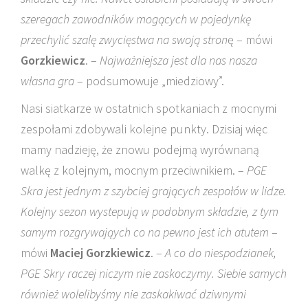
szeregach zawodników mogących w pojedynkę
przechylić szalę zwycięstwa na swoją stron
ę – mówi
Gorzkiewicz
. –
Najważniejsza jest dla nas nasza
własna gra
– podsumowuje „miedziowy”.
Nasi siatkarze w ostatnich spotkaniach z mocnymi
zespołami zdobywali kolejne punkty. Dzisiaj więc
mamy nadzieję, że znowu podejmą wyrównaną
walkę z kolejnym, mocnym przeciwnikiem. –
PGE
Skra jest jednym z szybciej grających zespołów w lidze.
Kolejny sezon wystepują w podobnym składzie, z tym
samym rozgrywająych co na pewno jest ich atutem
–
mówi
Maciej Gorzkiewicz
. –
A co do niespodzianek,
PGE Skry raczej niczym nie zaskoczymy. Siebie samych
również wolelibyśmy nie zaskakiwać dziwnymi