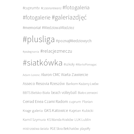
#fotogaleria
#cuprumtv
#czasnarewanż
#galeriazdjęć
#fotogalerie
#memoriał
#MiedziowaMlodziez
#plusliga
#poznajMiedziowych
#relacjezmeczu
#pożegnania
#siatkówka
#szkoły
#WartoPomagac
Aluron CMC Warta Zawiercie
Adam Lorenc
Asseco Resovia Rzeszów
Barkom Każany Lwów
beach volleyball
BBTS Bielsko-Biała
Biało-czerwoni
Cerrad Enea Czarni Radom
cuprum
Florian
galeria
GKS Katowice
Kajetan Kubicki
Krage
Kamil Szymura
KS Wanda Kraków
LUK Lublin
PGE Skra Bełchatów
mistrzostwa świata
playoffy