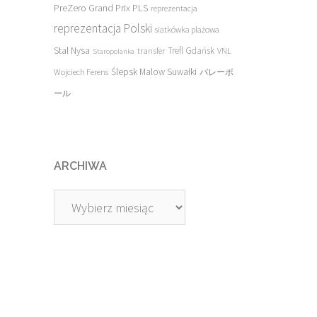
PreZero Grand Prix PLS
reprezentacja
reprezentacja Polski
siatkówka plażowa
Stal Nysa
transfer
Trefl Gdańsk
VNL
Staropolanka
Ślepsk Malow Suwałki
Wojciech Ferens
バレーボ
ール
ARCHIWA
Archiwa