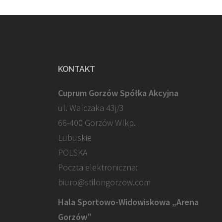
KONTAKT
Cuprum Gorzów Spółka Akcyjna
ul. Walczaka 43j/3
66-400 Gorzów Wlkp.
Lubuskie
POLSKA
Poczta elektroniczna:
biuro@stilongorzow.com
Hala Sportowo-Widowiskowa „Arena
Gorzów”