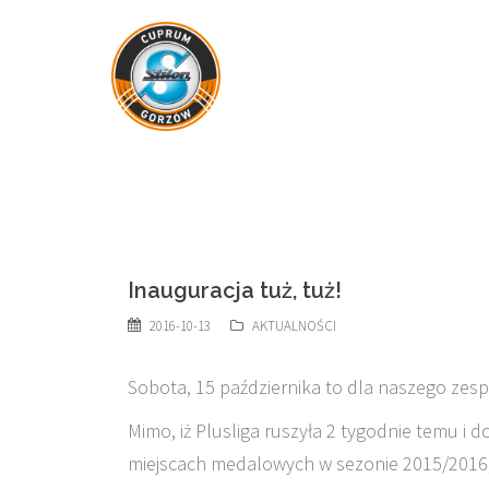
Skip
to
content
Inauguracja tuż, tuż!
2016-10-13
AKTUALNOŚCI
Sobota, 15 października to dla naszego zes
Mimo, iż Plusliga ruszyła 2 tygodnie temu i d
miejscach medalowych w sezonie 2015/2016, 