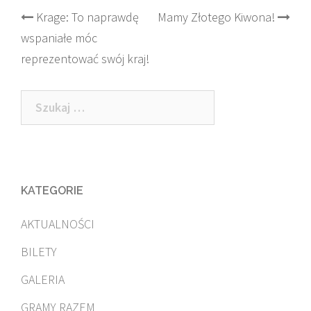
Post
Krage: To naprawdę
Mamy Złotego Kiwona!
wspaniałe móc
navigation
reprezentować swój kraj!
Szukaj:
KATEGORIE
AKTUALNOŚCI
BILETY
GALERIA
GRAMY RAZEM