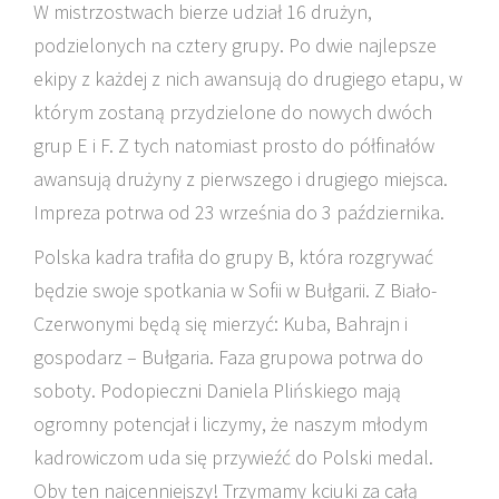
W mistrzostwach bierze udział 16 drużyn,
podzielonych na cztery grupy. Po dwie najlepsze
ekipy z każdej z nich awansują do drugiego etapu, w
którym zostaną przydzielone do nowych dwóch
grup E i F. Z tych natomiast prosto do półfinałów
awansują drużyny z pierwszego i drugiego miejsca.
Impreza potrwa od 23 września do 3 października.
Polska kadra trafiła do grupy B, która rozgrywać
będzie swoje spotkania w Sofii w Bułgarii. Z Biało-
Czerwonymi będą się mierzyć: Kuba, Bahrajn i
gospodarz – Bułgaria. Faza grupowa potrwa do
soboty. Podopieczni Daniela Plińskiego mają
ogromny potencjał i liczymy, że naszym młodym
kadrowiczom uda się przywieźć do Polski medal.
Oby ten najcenniejszy! Trzymamy kciuki za całą