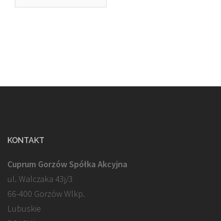
KONTAKT
Cuprum Gorzów Spółka Akcyjna
ul. Walczaka 43j/3
66-400 Gorzów Wlkp.
Lubuskie