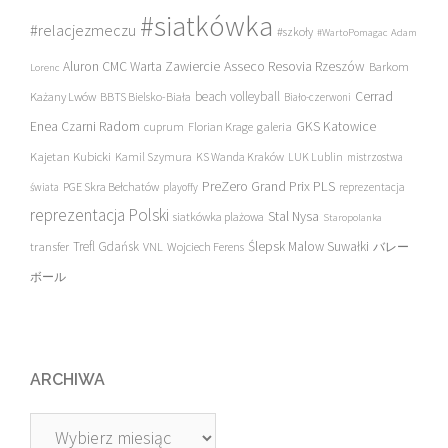
#siatkówka
#relacjezmeczu
#szkoły
#WartoPomagac
Adam
Asseco Resovia Rzeszów
Aluron CMC Warta Zawiercie
Barkom
Lorenc
beach volleyball
Cerrad
Każany Lwów
BBTS Bielsko-Biała
Biało-czerwoni
Enea Czarni Radom
galeria
GKS Katowice
cuprum
Florian Krage
Kajetan Kubicki
Kamil Szymura
KS Wanda Kraków
LUK Lublin
mistrzostwa
PreZero Grand Prix PLS
PGE Skra Bełchatów
świata
playoffy
reprezentacja
reprezentacja Polski
Stal Nysa
siatkówka plażowa
Staropolanka
transfer
Trefl Gdańsk
Ślepsk Malow Suwałki
VNL
Wojciech Ferens
バレー
ボール
ARCHIWA
Archiwa