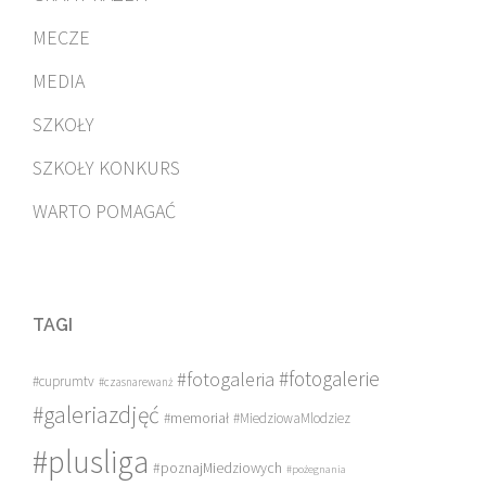
MECZE
MEDIA
SZKOŁY
SZKOŁY KONKURS
WARTO POMAGAĆ
TAGI
#fotogalerie
#fotogaleria
#cuprumtv
#czasnarewanż
#galeriazdjęć
#memoriał
#MiedziowaMlodziez
#plusliga
#poznajMiedziowych
#pożegnania