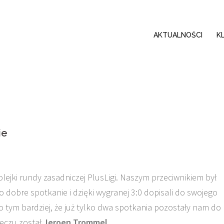
AKTUALNOŚCI
K
ie
olejki rundy zasadniczej PlusLigi. Naszym przeciwnikiem był
zo dobre spotkanie i dzięki wygranej 3:0 dopisali do swojego
to tym bardziej, że już tylko dwa spotkania pozostały nam do
meczu został
Jeroen Trommel
.