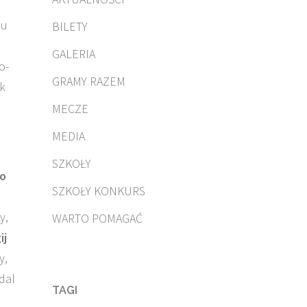
lu
BILETY
GALERIA
o-
GRAMY RAZEM
ek
MECZE
MEDIA
SZKOŁY
o
SZKOŁY KONKURS
y,
WARTO POMAGAĆ
ij
y,
dal
TAGI