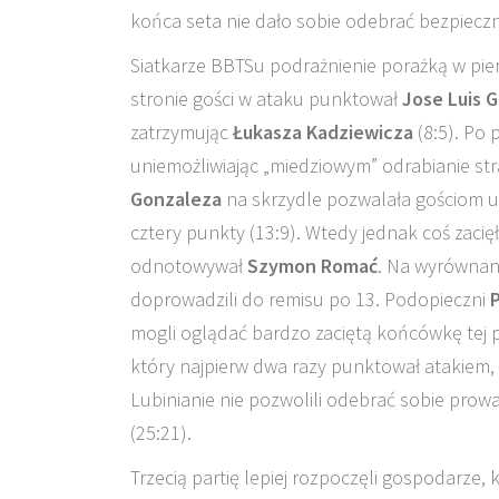
końca seta nie dało sobie odebrać bezpieczne
Siatkarze BBTSu podrażnienie porażką w pierw
stronie gości w ataku punktował
Jose Luis 
zatrzymując
Łukasza Kadziewicza
(8:5). Po 
uniemożliwiając „miedziowym” odrabianie str
Gonzaleza
na skrzydle pozwalała gościom 
cztery punkty (13:9). Wtedy jednak coś zacięł
odnotowywał
Szymon Romać
. Na wyrównan
doprowadzili do remisu po 13. Podopieczni
P
mogli oglądać bardzo zaciętą końcówkę tej pa
który najpierw dwa razy punktował atakiem, 
Lubinianie nie pozwolili odebrać sobie prow
(25:21).
Trzecią partię lepiej rozpoczęli gospodarze