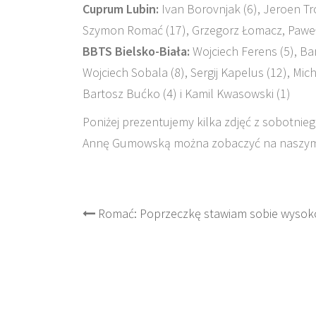
Cuprum Lubin:
Ivan Borovnjak (6), Jeroen Tr
Szymon Romać (17), Grzegorz Łomacz, Paweł R
BBTS Bielsko-Biała:
Wojciech Ferens (5), Bar
Wojciech Sobala (8), Sergij Kapelus (12), Mich
Bartosz Bućko (4) i Kamil Kwasowski (1)
Poniżej prezentujemy kilka zdjęć z sobotnie
Annę Gumowską można zobaczyć na naszym o
Post
Romać: Poprzeczkę stawiam sobie wysok
navigation