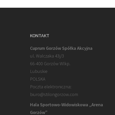
KONTAKT
Cuprum Gorzów Spółka Akcyjna
ul. Walczaka 43j/3
66-400 Gorzów Wlkp.
Lubuskie
POLSKA
Poczta elektroniczna:
biuro@stilongorzow.com
Hala Sportowo-Widowiskowa „Arena
Gorzów”