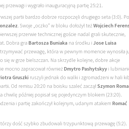
j przewagi i wygrało inauguracyjną partię 25:21.
szej partii bardzo dobrze rozpoczęli drugiego seta (3:0). P
Gonzalez
. Swoje „oczko” w bloku dołożył też
Wojciech Feren
pierwszej przerwie technicznej goście nadal grali skutecznie,
at. Dobra gra
Bartosza Buniaka
na środku i
Jose Luisa
utrzymywać przewagę, która w pewnym momencie wynosiła j
o się w grze bielszczan. Na skrzydle kolejne, dobre akcje
ie mocno zapracował również
Dmytro Pashytskyy
i lubinian
iotra Gruszki
ruszyli jednak do walki i zgromadzeni w hali ki
rtii. Od remisu 20:20 na boisku szaleć zaczął
Szymon Roma
a chwilę później popisał się pojedynczym blokiem (23:20).
adzenia i partię zakończył kolejnym, udanym atakiem
Romać
, którzy dość szybko zbudowali trzypunktową przewagę (5:2).