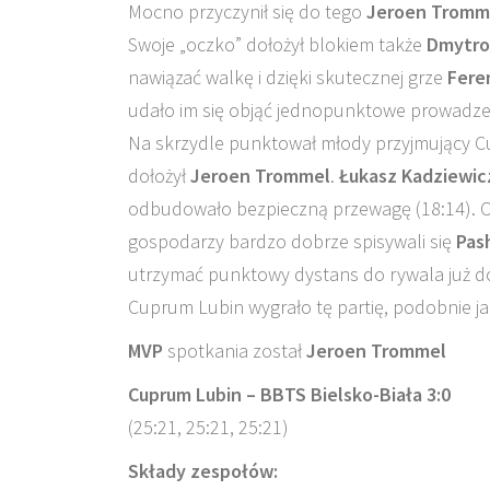
Mocno przyczynił się do tego
Jeroen Tromm
Swoje „oczko” dołożył blokiem także
Dmytro
nawiązać walkę i dzięki skutecznej grze
Fere
udało im się objąć jednopunktowe prowadzeni
Na skrzydle punktował młody przyjmujący 
dołożył
Jeroen Trommel
.
Łukasz Kadziewic
odbudowało bezpieczną przewagę (18:14). Obi
gospodarzy bardzo dobrze spisywali się
Pas
utrzymać punktowy dystans do rywala już do
Cuprum Lubin wygrało tę partię, podobnie ja
MVP
spotkania został
Jeroen Trommel
Cuprum Lubin – BBTS Bielsko-Biała 3:0
(25:21, 25:21, 25:21)
Składy zespołów: