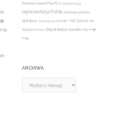
PreZero Grand Prix PLS
reprezentacja
li
reprezentacja Polski
siatkówka plażowa
go
Stal Nysa
transfer
Trefl Gdańsk
VNL
Staropolanka
aną.
Ślepsk Malow Suwałki
Wojciech Ferens
バレーボ
ール
ie
ARCHIWA
Archiwa