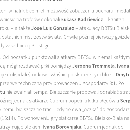
i w hali kibice mieli możliwość zobaczenia pucharu i meda
wniesienia trofeów dokonali
Łukasz Kadziewicz
– kapitan
 roku – a także
Jose Luis Gonzalez
– atakujący BBTSu Bielsk
 ostatnich mistrzostw świata. Chwilę później pierwszy gwizd
y zasadniczej PlusLigi.
e. Od początku punktowali siatkarzy BBTSu w niemal każdym
dą mógł rozdawać piłki pomiędzy
Jeroena Trommela
,
Ivana
oje dokładali środkowi i właśnie po skutecznym bloku
Dmytr
 przerwę techniczną przy prowadzeniu gospodarzy 8:1. Po
tu
nie zwalniali tempa. Bielszczanie próbowali odrabiać strat
 później jednak siatkarze Cuprum popełnili kilka błędów a
Serg
i temu bielszczanie tracili jedynie dwa „oczka” do gospodarz
 (16:14). Po wznowieniu gry siatkarze BBTSu Bielsko-Biała na
zatrzymując blokiem
Ivana Borovnjaka
. Cuprum jednak do