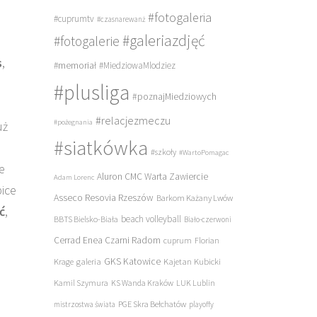
#fotogaleria
#cuprumtv
#czasnarewanż
#galeriazdjęć
#fotogalerie
o
s
,
#memoriał
#MiedziowaMlodziez
#plusliga
#poznajMiedziowych
#relacjezmeczu
#pożegnania
uż
#siatkówka
#szkoły
#WartoPomagac
ie
Aluron CMC Warta Zawiercie
Adam Lorenc
bice
Asseco Resovia Rzeszów
Barkom Każany Lwów
ć
,
beach volleyball
BBTS Bielsko-Biała
Biało-czerwoni
Cerrad Enea Czarni Radom
cuprum
Florian
galeria
GKS Katowice
Kajetan Kubicki
Krage
Kamil Szymura
KS Wanda Kraków
LUK Lublin
PGE Skra Bełchatów
mistrzostwa świata
playoffy