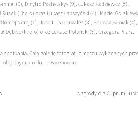
ommel (9), Dmytro Pashytskyy (9), Łukasz Kadziewicz (5),
usek (libero) oraz Łukasz Łapszyński (4) i Maciej Gorzkiewi
tłomiej Neroj (1), Jose Luis Gonzalez (8), Bartosz Buniak (4),
ał Dębiec (libero) oraz Łukasz Polański (3), Grzegorz Pilarz,
go spotkania. Całą galerię fotografii z meczu wykonanych prz
ficjalnym profilu na Facebooku:
o
Nagrody dla Cuprum Lubi