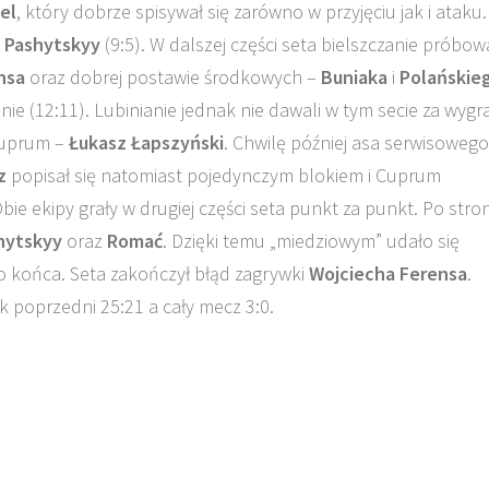
el
, który dobrze spisywał się zarówno w przyjęciu jak i ataku.
 Pashytskyy
(9:5). W dalszej części seta bielszczanie próbowa
nsa
oraz dobrej postawie środkowych –
Buniaka
i
Polańskie
e (12:11). Lubinianie jednak nie dawali w tym secie za wygr
Cuprum –
Łukasz Łapszyński
. Chwilę później asa serwisowego
z
popisał się natomiast pojedynczym blokiem i Cuprum
e ekipy grały w drugiej części seta punkt za punkt. Po stron
hytskyy
oraz
Romać
. Dzięki temu „miedziowym” udało się
 końca. Seta zakończył błąd zagrywki
Wojciecha Ferensa
.
k poprzedni 25:21 a cały mecz 3:0.