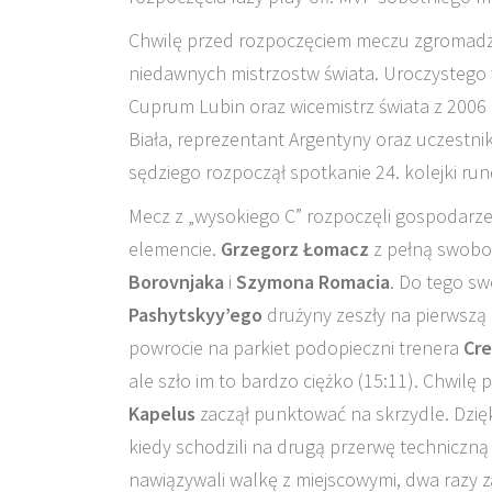
Chwilę przed rozpoczęciem meczu zgromadzen
niedawnych mistrzostw świata. Uroczystego 
Cuprum Lubin oraz wicemistrz świata z 2006
Biała, reprezentant Argentyny oraz uczestnik
sędziego rozpoczął spotkanie 24. kolejki rund
Mecz z „wysokiego C” rozpoczęli gospodarz
elemencie.
Grzegorz Łomacz
z pełną swobo
Borovnjaka
i
Szymona Romacia
. Do tego sw
Pashytskyy’ego
drużyny zeszły na pierwszą
powrocie na parkiet podopieczni trenera
Cre
ale szło im to bardzo ciężko (15:11). Chwilę
Kapelus
zaczął punktować na skrzydle. Dzięk
kiedy schodzili na drugą przerwę techniczną
nawiązywali walkę z miejscowymi, dwa razy 