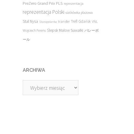
PreZero Grand Prix PLS
reprezentacja
reprezentacja Polski
siatkówka plażowa
Stal Nysa
transfer
Trefl Gdańsk
VNL
Staropolanka
Ślepsk Malow Suwałki
Wojciech Ferens
バレーボ
ール
ARCHIWA
Archiwa