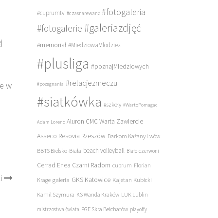
#fotogaleria
#cuprumtv
#czasnarewanż
#galeriazdjęć
#fotogalerie
j
#memoriał
#MiedziowaMlodziez
#plusliga
#poznajMiedziowych
#relacjezmeczu
ce w
#pożegnania
#siatkówka
#szkoły
#WartoPomagac
Aluron CMC Warta Zawiercie
Adam Lorenc
Asseco Resovia Rzeszów
Barkom Każany Lwów
beach volleyball
BBTS Bielsko-Biała
Biało-czerwoni
Cerrad Enea Czarni Radom
cuprum
Florian
i
galeria
GKS Katowice
Kajetan Kubicki
Krage
Kamil Szymura
KS Wanda Kraków
LUK Lublin
PGE Skra Bełchatów
mistrzostwa świata
playoffy