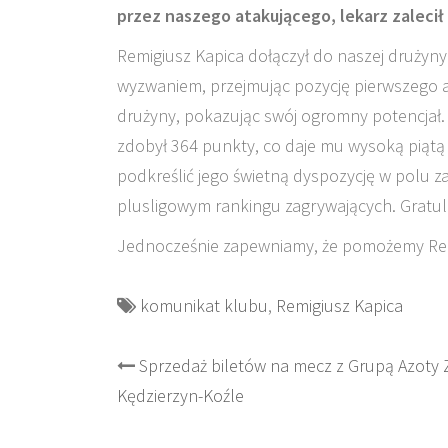
przez naszego atakującego, lekarz zalecił
Remigiusz Kapica dołączył do naszej drużyny
wyzwaniem, przejmując pozycję pierwszego at
drużyny, pokazując swój ogromny potencjał.
zdobył 364 punkty, co daje mu wysoką piątą p
podkreślić jego świetną dyspozycję w polu z
plusligowym rankingu zagrywających. Gratu
Jednocześnie zapewniamy, że pomożemy Remko
komunikat klubu
,
Remigiusz Kapica
Post
Sprzedaż biletów na mecz z Grupą Azoty
Kędzierzyn-Koźle
navigation