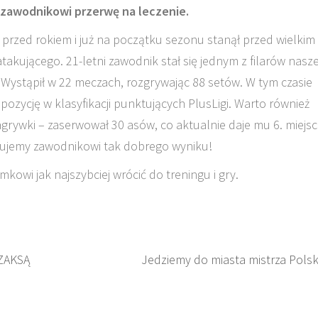
 zawodnikowi przerwę na leczenie.
 przed rokiem i już na początku sezonu stanął przed wielkim
akującego. 21-letni zawodnik stał się jednym z filarów nasze
 Wystąpił w 22 meczach, rozgrywając 88 setów. W tym czasie
ozycję w klasyfikacji punktujących PlusLigi. Warto również
agrywki – zaserwował 30 asów, co aktualnie daje mu 6. miejs
lujemy zawodnikowi tak dobrego wyniku!
wi jak najszybciej wrócić do treningu i gry.
 ZAKSĄ
Jedziemy do miasta mistrza Polsk