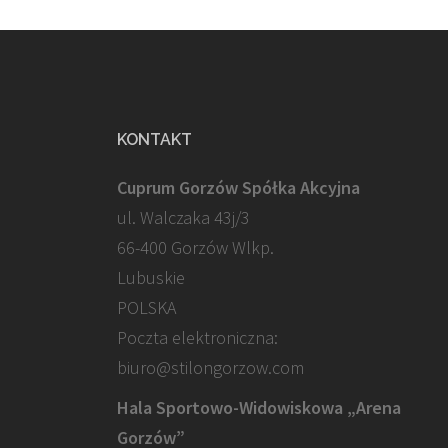
KONTAKT
Cuprum Gorzów Spółka Akcyjna
ul. Walczaka 43j/3
66-400 Gorzów Wlkp.
Lubuskie
POLSKA
Poczta elektroniczna:
biuro@stilongorzow.com
Hala Sportowo-Widowiskowa „Arena
Gorzów”