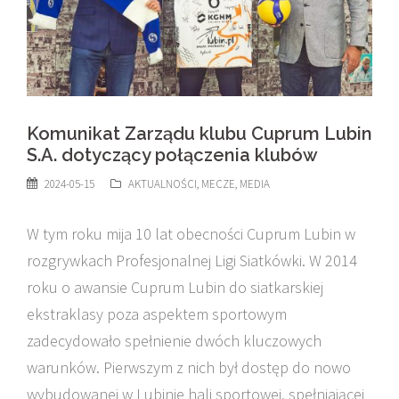
Komunikat Zarządu klubu Cuprum Lubin
S.A. dotyczący połączenia klubów
2024-05-15
AKTUALNOŚCI
,
MECZE
,
MEDIA
W tym roku mija 10 lat obecności Cuprum Lubin w
rozgrywkach Profesjonalnej Ligi Siatkówki. W 2014
roku o awansie Cuprum Lubin do siatkarskiej
ekstraklasy poza aspektem sportowym
zadecydowało spełnienie dwóch kluczowych
warunków. Pierwszym z nich był dostęp do nowo
wybudowanej w Lubinie hali sportowej, spełniającej