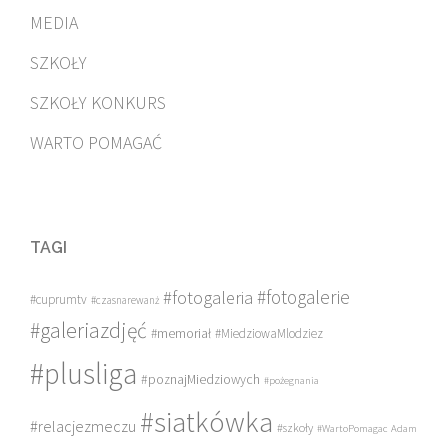
MEDIA
SZKOŁY
SZKOŁY KONKURS
WARTO POMAGAĆ
TAGI
#fotogalerie
#fotogaleria
#cuprumtv
#czasnarewanż
#galeriazdjęć
#memoriał
#MiedziowaMlodziez
#plusliga
#poznajMiedziowych
#pożegnania
#siatkówka
#relacjezmeczu
#szkoły
#WartoPomagac
Adam