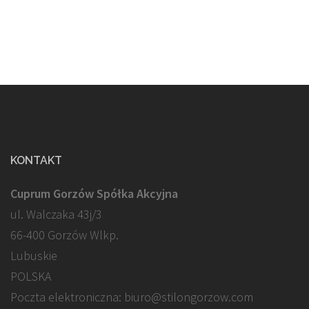
KONTAKT
Cuprum Gorzów Spółka Akcyjna
ul. Walczaka 43j/3
66-400 Gorzów Wlkp.
Lubuskie
POLSKA
Poczta elektroniczna: biuro@stilongorzow.com