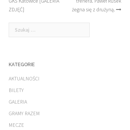
GKS Katowice [GALERIA
trenera. Paweł Rusek
navigation
ZDJĘĆ]
żegna się z drużyną.
Szukaj:
KATEGORIE
AKTUALNOŚCI
BILETY
GALERIA
GRAMY RAZEM
MECZE