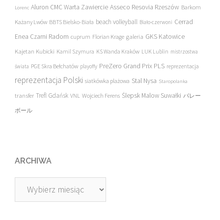
Asseco Resovia Rzeszów
Aluron CMC Warta Zawiercie
Barkom
Lorenc
beach volleyball
Cerrad
Każany Lwów
BBTS Bielsko-Biała
Biało-czerwoni
Enea Czarni Radom
galeria
GKS Katowice
cuprum
Florian Krage
Kajetan Kubicki
Kamil Szymura
KS Wanda Kraków
LUK Lublin
mistrzostwa
PreZero Grand Prix PLS
PGE Skra Bełchatów
świata
playoffy
reprezentacja
reprezentacja Polski
Stal Nysa
siatkówka plażowa
Staropolanka
transfer
Trefl Gdańsk
Ślepsk Malow Suwałki
VNL
Wojciech Ferens
バレー
ボール
ARCHIWA
Archiwa