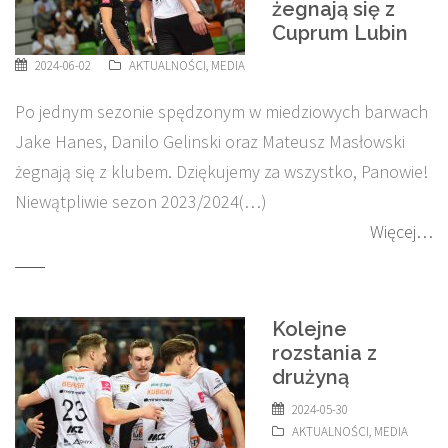
żegnają się z
Cuprum Lubin
2024-06-02
AKTUALNOŚCI
,
MEDIA
Po jednym sezonie spędzonym w miedziowych barwach
Jake Hanes, Danilo Gelinski oraz Mateusz Masłowski
żegnają się z klubem. Dziękujemy za wszystko, Panowie!
Niewątpliwie sezon 2023/2024(…)
Więcej…
Kolejne
rozstania z
drużyną
2024-05-30
AKTUALNOŚCI
,
MEDIA