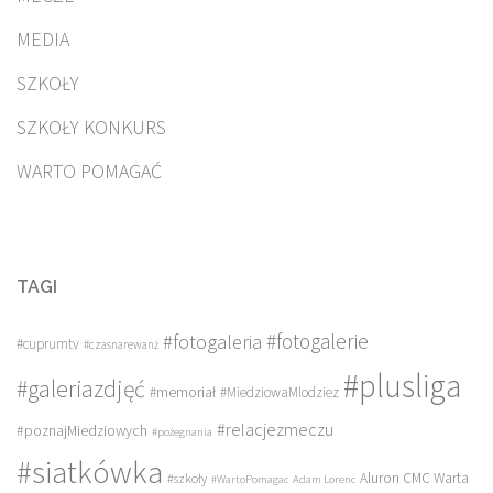
MEDIA
SZKOŁY
SZKOŁY KONKURS
WARTO POMAGAĆ
TAGI
#fotogalerie
#fotogaleria
#cuprumtv
#czasnarewanż
#plusliga
#galeriazdjęć
#memoriał
#MiedziowaMlodziez
#relacjezmeczu
#poznajMiedziowych
#pożegnania
#siatkówka
Aluron CMC Warta
#szkoły
#WartoPomagac
Adam Lorenc