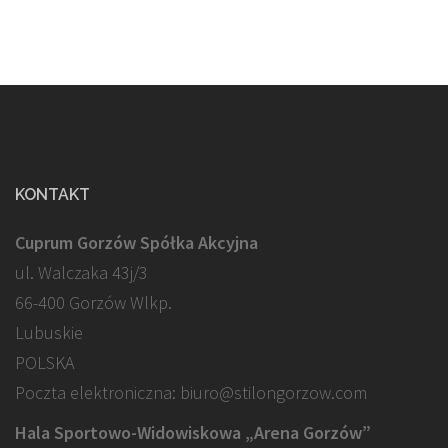
KONTAKT
Cuprum Gorzów Spółka Akcyjna
ul. Walczaka 43j/3
66-400 Gorzów Wlkp.
Lubuskie
POLSKA
Poczta elektroniczna: biuro@stilongorzow.com
Hala Sportowo-Widowiskowa „Arena Gorzów”