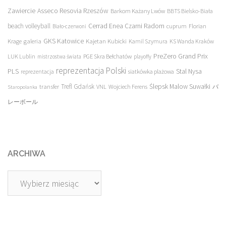
Asseco Resovia Rzeszów
Zawiercie
Barkom Każany Lwów
BBTS Bielsko-Biała
beach volleyball
Cerrad Enea Czarni Radom
cuprum
Florian
Biało-czerwoni
galeria
GKS Katowice
Kajetan Kubicki
Krage
Kamil Szymura
KS Wanda Kraków
PreZero Grand Prix
LUK Lublin
PGE Skra Bełchatów
mistrzostwa świata
playoffy
reprezentacja Polski
PLS
Stal Nysa
siatkówka plażowa
reprezentacja
transfer
Trefl Gdańsk
Ślepsk Malow Suwałki
VNL
Wojciech Ferens
バ
Staropolanka
レーボール
ARCHIWA
Archiwa