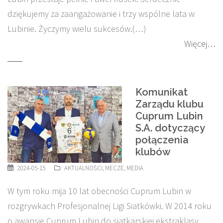
dziękujemy za zaangażowanie i trzy wspólne lata w
Lubinie. Życzymy wielu sukcesów.(…)
Więcej…
Komunikat
Zarządu klubu
Cuprum Lubin
S.A. dotyczący
połączenia
klubów
2024-05-15
AKTUALNOŚCI
,
MECZE
,
MEDIA
W tym roku mija 10 lat obecności Cuprum Lubin w
rozgrywkach Profesjonalnej Ligi Siatkówki. W 2014 roku
o awansie Cuprum Lubin do siatkarskiej ekstraklasy