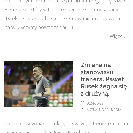
Po obecnym sezonie z naszym klubem żegna się Paweł
Pietraszko, który w Lubinie spędził aż cztery sezony.
Dziękujemy za godne reprezentowanie miedziowych
barw. Życzymy powodzenia(…)
Więcej…
Zmiana na
stanowisku
trenera. Paweł
Rusek żegna się
z drużyną.
2024-05-23
AKTUALNOŚCI
,
MEDIA
Po trzech sezonach funkcję pierwszego trenera Cuprum
Lubin przestaje pełnić Paweł Rusek. Serdecznie