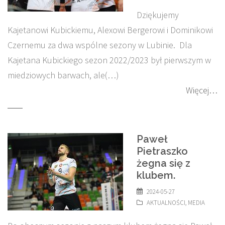
Dziękujemy
Kajetanowi Kubickiemu, Alexowi Bergerowi i Dominikowi
Czernemu za dwa wspólne sezony w Lubinie. Dla
Kajetana Kubickiego sezon 2022/2023 był pierwszym w
miedziowych barwach, ale(…)
Więcej…
Paweł
Pietraszko
żegna się z
klubem.
2024-05-27
AKTUALNOŚCI
,
MEDIA