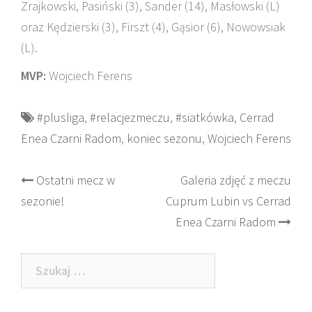
Zrajkowski, Pasiński (3), Sander (14), Masłowski (L)
oraz Kędzierski (3), Firszt (4), Gąsior (6), Nowowsiak
(L).
MVP:
Wojciech Ferens
#plusliga
,
#relacjezmeczu
,
#siatkówka
,
Cerrad
Enea Czarni Radom
,
koniec sezonu
,
Wojciech Ferens
Post
Ostatni mecz w
Galeria zdjęć z meczu
sezonie!
Cuprum Lubin vs Cerrad
navigation
Enea Czarni Radom
Szukaj: