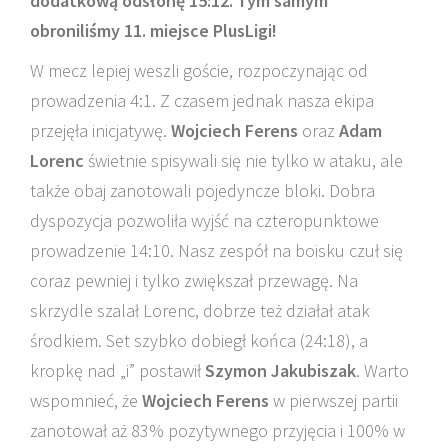
dodatkową odsłonę 15:12. Tym samym
obroniliśmy 11. miejsce PlusLigi!
W mecz lepiej weszli goście, rozpoczynając od
prowadzenia 4:1. Z czasem jednak nasza ekipa
przejęła inicjatywę.
Wojciech Ferens
oraz
Adam
Lorenc
świetnie spisywali się nie tylko w ataku, ale
także obaj zanotowali pojedyncze bloki. Dobra
dyspozycja pozwoliła wyjść na czteropunktowe
prowadzenie 14:10. Nasz zespół na boisku czuł się
coraz pewniej i tylko zwiększał przewagę. Na
skrzydle szalał Lorenc, dobrze też działał atak
środkiem. Set szybko dobiegł końca (24:18), a
kropkę nad „i” postawił
Szymon Jakubiszak
. Warto
wspomnieć, że
Wojciech Ferens
w pierwszej partii
zanotował aż 83% pozytywnego przyjęcia i 100% w