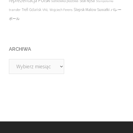
reprezentacja Polski
Stal Nysa
siatkówka plażowa
Staropolanka
transfer
Trefl Gdańsk
Ślepsk Malow Suwałki
VNL
Wojciech Ferens
バレー
ボール
ARCHIWA
Archiwa