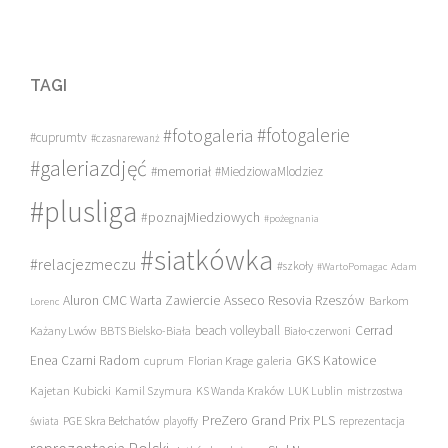
TAGI
#fotogalerie
#fotogaleria
#cuprumtv
#czasnarewanż
#galeriazdjęć
#memoriał
#MiedziowaMlodziez
#plusliga
#poznajMiedziowych
#pożegnania
#siatkówka
#relacjezmeczu
#szkoły
#WartoPomagac
Adam
Asseco Resovia Rzeszów
Aluron CMC Warta Zawiercie
Barkom
Lorenc
beach volleyball
Cerrad
Każany Lwów
BBTS Bielsko-Biała
Biało-czerwoni
Enea Czarni Radom
galeria
GKS Katowice
cuprum
Florian Krage
Kajetan Kubicki
Kamil Szymura
KS Wanda Kraków
LUK Lublin
mistrzostwa
PreZero Grand Prix PLS
PGE Skra Bełchatów
świata
playoffy
reprezentacja