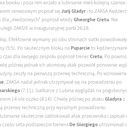
 boisku i poza nim wrzało a lubinianie mieli kolejną szanse
ej asem serwisowym popisał się
Jurij Gladyr
i to ZAKSA Kędzierz
as dla „miedziowych” poprosił wtedy
Gheorghe Cretu
. Nie
legli ZAKSIE w inauguracyjnej partii 26:28.
 ekip. Efektowne wymiany po obu stronach siatki powodowały
misy (5:5). Po skutecznym bloku na
Puparcie
to kędzierzyniani
o czas dla swojego zespołu poprosił trener
Cretu
. Po powroc
hwilę później jednak ich atomowy atak pozwolił ponownie wyj
użyny zeszły na pierwszą przerwę techniczną. Po wznowieni
me
. ZAKSA nadal jednak utrzymywał się na prowadzeniu po
narskiego
(7:11). Siatkarze z Lubina wyglądali na pogubionyc
anom 14-ste oczko (8:14). Chwilę później po ataku
Gladyra
z
rugą przerwę techniczną przy wyraźnym prowadzeniu
ubinianie skutecznie zablokowali atak przeciwnika i zapisali
j części seta podopieczni trenera
De Giorgiego
utrzymywali s