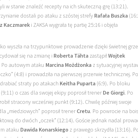
i w stanie znaleźć recepty na ich skuteczną grę (13:21).
ynianie dostali po ataku z szóstej strefy
Rafała Buszka
(16:
z Kaczmarek
i ZAKSA wygrała tę partię 25:16 i objęła
ybko wyszła na trzypunktowe prowadzenie dzięki świetnej grze
ydował się na zmianę i
Roberta Tähta
zastąpił
Wojtek
ło. Po autowym ataku
Marcina Możdżonka
z sytuacyjnej wysta
ko” (4:8) i prowadziła na pierwszej przerwie technicznej. P
drabiać straty po atakach
Keitha Puparta
(6:9). Po bloku
(9:11) o czas dla swojej ekipy poprosił trener
De Giorgi
. Po
bił stracony wcześniej punkt (9:12). Chwilę później swoje
 dla „miedziowych” poprosił trener
Cretu
. Po powrocie na boi
ktową do dwóch „oczek” (12:14). Goście jednak nadal prowad
nym ataku
Dawida Konarskiego
z prawego skrzydła (13:16). P