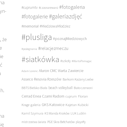
 na
#fotogaleria
#cuprumtv
#czasnarewanż
yn-
#galeriazdjęć
#fotogalerie
#memoriał
#MiedziowaMlodziez
#plusliga
, że
#poznajMiedziowych
e
#relacjezmeczu
#pożegnania
ie
#siatkówka
#szkoły
#WartoPomagac
ść
Aluron CMC Warta Zawiercie
Adam Lorenc
u
Asseco Resovia Rzeszów
Barkom Każany Lwów
beach volleyball
BBTS Bielsko-Biała
Biało-czerwoni
h.
Cerrad Enea Czarni Radom
cuprum
Florian
galeria
GKS Katowice
Kajetan Kubicki
Krage
Kamil Szymura
KS Wanda Kraków
LUK Lublin
 na
PGE Skra Bełchatów
mistrzostwa świata
playoffy
ię