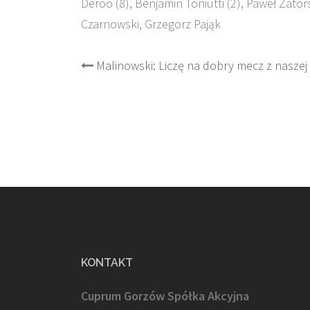
Deroo (8), Benjamin Toniutti (2), Paweł Zator
Czarnowski, Grzegorz Pająk
Post
Malinowski: Liczę na dobry mecz z naszej
navigation
KONTAKT
Cuprum Gorzów Spółka Akcyjna