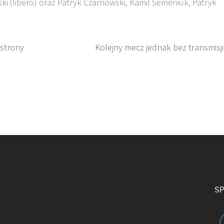
ski (libero) oraz Patryk Czarnowski, Kamil Semeniuk, Patryk
 strony
Kolejny mecz jednak bez transmisji
S