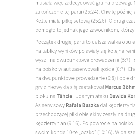
musiała więc zadecydować gra na przewagi. Na
zakończenie tej partii (25:24). Chwilę późni
Koźle miała piłkę setową (25:26). O drugi cz
pomogło to jednak jego zawodnikom, którzy u
Początek drugiej partii to dalsza walka obu
na tablicy wyników pojawiały się kolejne re
wyszli na dwupunktowe prowadzenie (5:7) i 
na boisko w aut zaserwowali goście (6:7). C
na dwupunktowe prowadzenie (6:8) i obie dr
gry z niezwykłą siłą zaatakował
Marcus Böh
bloku na
Tähcie
i udanym ataku
Dawida Ko
As serwisowy
Rafała Buszka
dał kędzierzyni
przechodzącej piłki obie ekipy zeszły na d
kędzierzynian (9:16). Po powrocie na boisko l
swoim koncie 10-te „oczko” (10:16). W dalsze