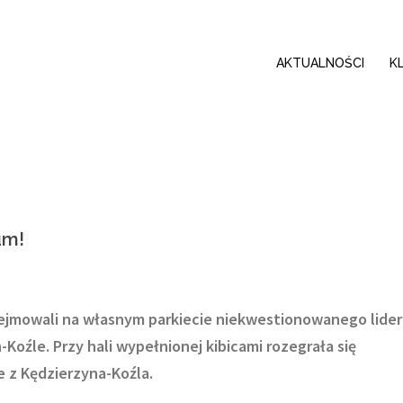
AKTUALNOŚCI
K
um!
odejmowali na własnym parkiecie niekwestionowanego lider
Koźle. Przy hali wypełnionej kibicami rozegrała się
e z Kędzierzyna-Koźla.