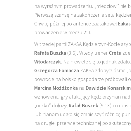
na wyraźnym prowadzeniu. „miedziowi” nie byl
Pierwszą szansę na zakończenie seta kędzierz
Chwilę później po antence zaatakował
Łukas
prowadzenie w meczu 2:0.
W trzeciej partii ZAKSA Kędzierzyn-Koźle sz
Rafała Buszka
(3:6). Wtedy trener
Cretu
zdec
Włodarczyk
. Na niewiele się to jednak zda
Grzegorza Łomacza
ZAKSA zdobyła ósme „ocz
powrocie na boisko gospodarze próbowali o
Marcina Możdżonka
na
Dawidzie Konarskim
wznowieniu gry atakujący kędzierzynian nadro
„oczko” dołożył
Rafał Buszek
(9:13) i o czas
lubinianom udało się zmniejszyć różnicę pun
na drugiej przerwie technicznej po skutecz