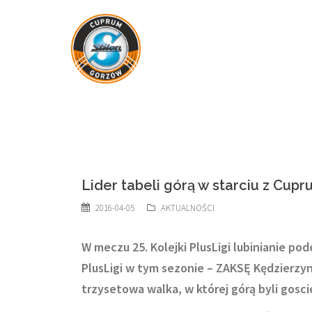
Skip
to
content
Lider tabeli górą w starciu z Cupr
2016-04-05
AKTUALNOŚCI
W meczu 25. Kolejki PlusLigi lubinianie p
PlusLigi w tym sezonie – ZAKSĘ Kędzierzyn-
trzysetowa walka, w której górą byli gosci