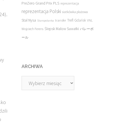
PreZero Grand Prix PLS
reprezentacja
reprezentacja Polski
siatkówka plażowa
24).
Stal Nysa
transfer
Trefl Gdańsk
VNL
Staropolanka
Ślepsk Malow Suwałki
Wojciech Ferens
バレーボ
ール
wy
ARCHIWA
o
Archiwa
sko
zili
o