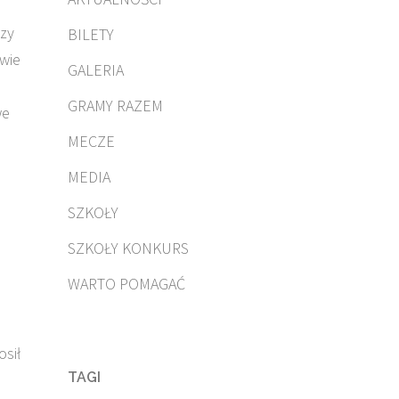
szy
BILETY
rwie
GALERIA
u
GRAMY RAZEM
we
MECZE
MEDIA
SZKOŁY
SZKOŁY KONKURS
WARTO POMAGAĆ
osił
TAGI