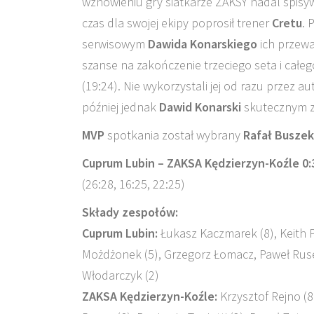
wznowieniu gry siatkarze ZAKSY nadal spisywa
czas dla swojej ekipy poprosił trener
Cretu
. 
serwisowym
Dawida Konarskiego
ich przewa
szanse na zakończenie trzeciego seta i całe
(19:24). Nie wykorzystali jej od razu przez a
później jednak
Dawid Konarski
skutecznym zb
MVP
spotkania został wybrany
Rafał Buszek
Cuprum Lubin – ZAKSA Kędzierzyn-Koźle 0:
(26:28, 16:25, 22:25)
Składy zespołów:
Cuprum Lubin:
Łukasz Kaczmarek (8), Keith P
Możdżonek (5), Grzegorz Łomacz, Paweł Ruse
Włodarczyk (2)
ZAKSA Kędzierzyn-Koźle:
Krzysztof Rejno (8)