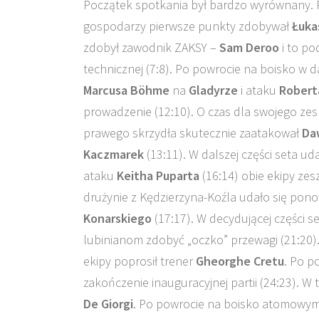
Początek spotkania był bardzo wyrównany. P
gospodarzy pierwsze punkty zdobywał
Łuka
zdobył zawodnik ZAKSY –
Sam Deroo
i to po
technicznej (7:8). Po powrocie na boisko w
Marcusa Böhme
na
Gladyrze
i ataku
Robert
prowadzenie (12:10). O czas dla swojego ze
prawego skrzydła skutecznie zaatakował
Da
Kaczmarek
(13:11). W dalszej części seta 
ataku
Keitha Puparta
(16:14) obie ekipy zes
drużynie z Kędzierzyna-Koźla udało się po
Konarskiego
(17:17). W decydującej części s
lubinianom zdobyć „oczko” przewagi (21:20).
ekipy poprosił trener
Gheorghe Cretu
. Po p
zakończenie inauguracyjnej partii (24:23). 
De Giorgi
. Po powrocie na boisko atomowym