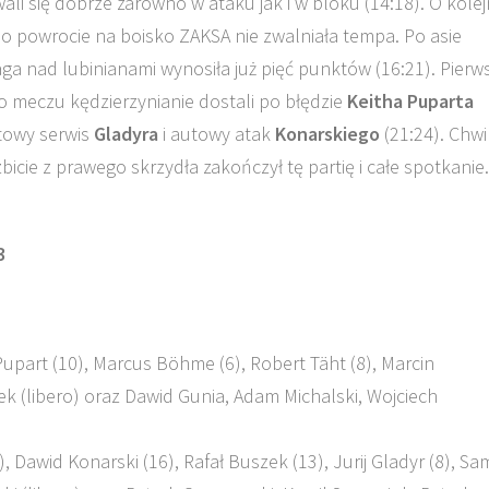
li się dobrze zarówno w ataku jak i w bloku (14:18). O kole
Po powrocie na boisko ZAKSA nie zwalniała tempa. Po asie
ga nad lubinianami wynosiła już pięć punktów (16:21). Pierw
go meczu kędzierzynianie dostali po błędzie
Keitha Puparta
utowy serwis
Gladyra
i autowy atak
Konarskiego
(21:24). Chwi
icie z prawego skrzydła zakończył tę partię i całe spotkanie.
3
upart (10), Marcus Böhme​ (6), Robert Täht (8), Marcin
k (libero) oraz Dawid Gunia, Adam Michalski, Wojciech
, Dawid Konarski (16), Rafał Buszek (13), Jurij Gladyr (8), Sa