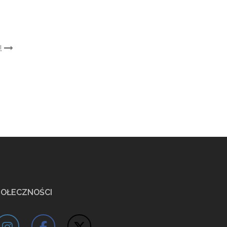
!
POŁECZNOŚCI