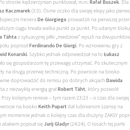
o stronie kędzierzynian punktował, m.in.
Rafał Buszek
. Dla
sz Kaczmarek
(3:3). Ósme oczko dla swojej ekipy jako pierw
dopieczni trenera
De Giorgiego
prowadzili na pierwszej prze
 dalszym ciągu trwała walka punkt za punkt. Po udanym blok
a Tähta
z sytuacyjnej piłki „miedziowi” wyszli na dwupunkto
społu poprosił
Ferdinando De Giorgi
. Po wznowieniu gry z
wid Konarski
. Szybko jednak odpowiedział na to
Łukasz
udało się gospodarzom tę przewagę utrzymać. Po skutecznym
zły na drugą przerwę techniczną. Po powrocie na boisko
nownie doprowadzić do remisu po dobrych akcjach
Dawida
eta z niezwykłą energią grał
Robert Täht
, który pozwolił
 Przy kolejnym remisie – tym razem 23:23 – o czas dla swojej
owrocie na boisko
Keith Pupart
dał lubinianom szansę na
W tym momencie jednak o kolejny czas dla drużyny ZAKSY popr
 atakiem popisał się
Jurij Gladyr
(24:24). O losach tej partii