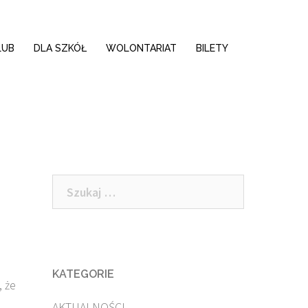
LUB
DLA SZKÓŁ
WOLONTARIAT
BILETY
Szukaj:
KATEGORIE
, że
AKTUALNOŚCI