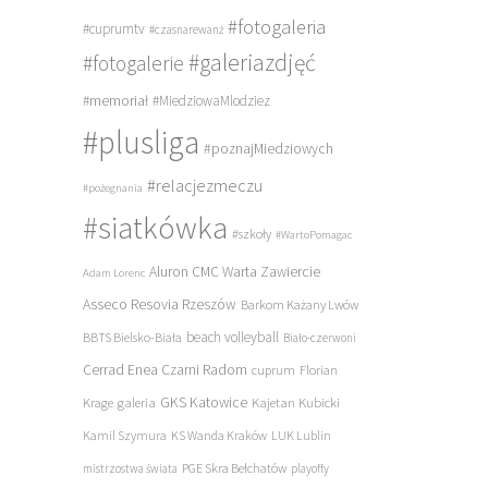
#fotogaleria
#cuprumtv
#czasnarewanż
#galeriazdjęć
#fotogalerie
#memoriał
#MiedziowaMlodziez
#plusliga
#poznajMiedziowych
#relacjezmeczu
#pożegnania
#siatkówka
#szkoły
#WartoPomagac
Aluron CMC Warta Zawiercie
Adam Lorenc
Asseco Resovia Rzeszów
Barkom Każany Lwów
beach volleyball
BBTS Bielsko-Biała
Biało-czerwoni
Cerrad Enea Czarni Radom
cuprum
Florian
galeria
GKS Katowice
Kajetan Kubicki
Krage
Kamil Szymura
KS Wanda Kraków
LUK Lublin
PGE Skra Bełchatów
mistrzostwa świata
playoffy