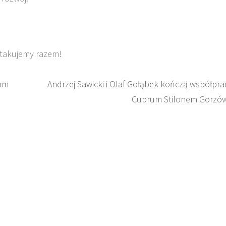
atakujemy razem!
rum
Andrzej Sawicki i Olaf Gołąbek kończą współpra
Cuprum Stilonem Gorzó