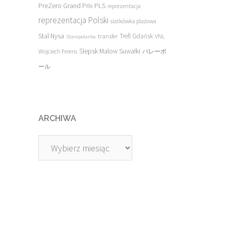
PreZero Grand Prix PLS
reprezentacja
reprezentacja Polski
siatkówka plażowa
Stal Nysa
transfer
Trefl Gdańsk
VNL
Staropolanka
Ślepsk Malow Suwałki
Wojciech Ferens
バレーボ
ール
ARCHIWA
Archiwa