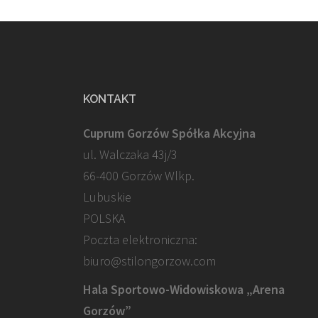
KONTAKT
Cuprum Gorzów Spółka Akcyjna
ul. Walczaka 43j/3
66-400 Gorzów Wlkp.
Lubuskie
POLSKA
Poczta elektroniczna:
biuro@stilongorzow.com
Hala Sportowo-Widowiskowa „Arena
Gorzów”