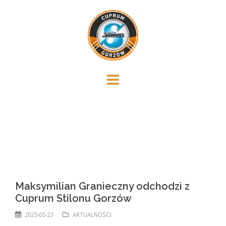
Skip
to
content
Maksymilian Granieczny odchodzi z
Cuprum Stilonu Gorzów
2025-05-23
AKTUALNOŚCI