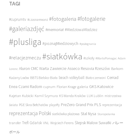
TAGI
#fotogalerie
#fotogaleria
#cuprumtv
#czasnarewanż
#galeriazdjęć
#memoriał
#MiedziowaMlodziez
#plusliga
#poznajMiedziowych
#pożegnania
#siatkówka
#relacjezmeczu
#szkoły
#WartoPomagac
Adam
Asseco Resovia Rzeszów
Aluron CMC Warta Zawiercie
Barkom
Lorenc
beach volleyball
Cerrad
Każany Lwów
BBTS Bielsko-Biała
Biało-czerwoni
Enea Czarni Radom
galeria
GKS Katowice
cuprum
Florian Krage
Kajetan Kubicki
Kamil Szymura
KS Wanda Kraków
LUK Lublin
mistrzostwa
PreZero Grand Prix PLS
PGE Skra Bełchatów
świata
playoffy
reprezentacja
reprezentacja Polski
Stal Nysa
siatkówka plażowa
Staropolanka
transfer
Trefl Gdańsk
Ślepsk Malow Suwałki
VNL
Wojciech Ferens
バレー
ボール