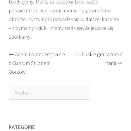
Dziękujemy, Maks, za każdy odbiór, każde
poświęcenie i niezliczone momenty pewności w
obronie. Życzymy Ci powodzenia w dalszej karierze
– trzymamy kciuki i mamy nadzieję, że jeszcze się
spotkamy!
Post
Adam Lorenc żegna się
Lubuskie gra razem z
z Cuprum Stilonem
nami
navigation
Gorzów
Szukaj:
KATEGORIE