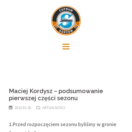
Skip
to
content
Maciej Kordysz – podsumowanie
pierwszej części sezonu
2013-01-16
AKTUALNOŚCI
1.Przed rozpoczęciem sezonu byliśmy w gronie