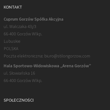
KONTAKT
Cuprum Gorzów Spółka Akcyjna
ul. Walczaka 43j/3
66-400 Gorzów Wlkp.
Lubuskie
POLSKA
Poczta elektroniczna: biuro@stilongorzow.com
Hala Sportowo-Widowiskowa „Arena Gorzów”
ul. Słowiańska 16
66-400 Gorzów Wlkp.
SPOŁECZNOŚCI