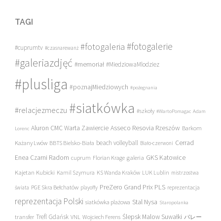
TAGI
#fotogalerie
#fotogaleria
#cuprumtv
#czasnarewanż
#galeriazdjęć
#memoriał
#MiedziowaMlodziez
#plusliga
#poznajMiedziowych
#pożegnania
#siatkówka
#relacjezmeczu
#szkoły
#WartoPomagac
Adam
Asseco Resovia Rzeszów
Aluron CMC Warta Zawiercie
Barkom
Lorenc
beach volleyball
Cerrad
Każany Lwów
BBTS Bielsko-Biała
Biało-czerwoni
Enea Czarni Radom
galeria
GKS Katowice
cuprum
Florian Krage
Kajetan Kubicki
Kamil Szymura
KS Wanda Kraków
LUK Lublin
mistrzostwa
PreZero Grand Prix PLS
PGE Skra Bełchatów
świata
playoffy
reprezentacja
reprezentacja Polski
Stal Nysa
siatkówka plażowa
Staropolanka
transfer
Trefl Gdańsk
Ślepsk Malow Suwałki
VNL
Wojciech Ferens
バレー