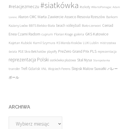
#siatkówka
#relacjezmeczu
#szkoły
#WartoPomagac
Adam
Asseco Resovia Rzeszów
Aluron CMC Warta Zawiercie
Barkom
Lorenc
beach volleyball
Cerrad
Każany Lwów
BBTS Bielsko-Biała
Biało-czerwoni
Enea Czarni Radom
galeria
GKS Katowice
cuprum
Florian Krage
Kajetan Kubicki
Kamil Szymura
KS Wanda Kraków
LUK Lublin
mistrzostwa
PreZero Grand Prix PLS
PGE Skra Bełchatów
świata
playoffy
reprezentacja
reprezentacja Polski
Stal Nysa
siatkówka plażowa
Staropolanka
transfer
Trefl Gdańsk
Ślepsk Malow Suwałki
VNL
Wojciech Ferens
バレー
ボール
ARCHIWA
Archiwa