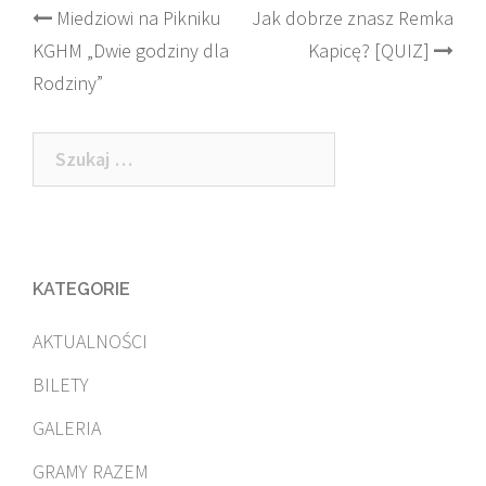
Post
Miedziowi na Pikniku
Jak dobrze znasz Remka
KGHM „Dwie godziny dla
Kapicę? [QUIZ]
navigation
Rodziny”
Szukaj:
KATEGORIE
AKTUALNOŚCI
BILETY
GALERIA
GRAMY RAZEM