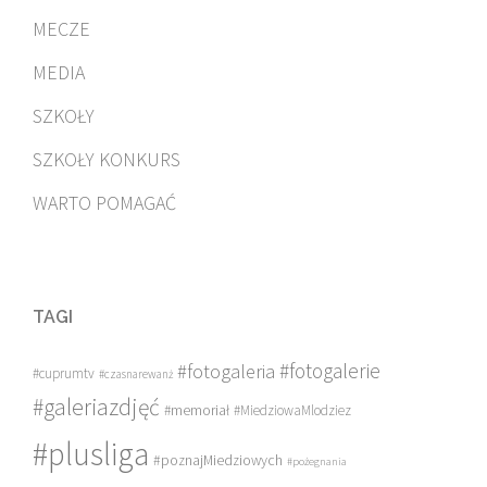
MECZE
MEDIA
SZKOŁY
SZKOŁY KONKURS
WARTO POMAGAĆ
TAGI
#fotogalerie
#fotogaleria
#cuprumtv
#czasnarewanż
#galeriazdjęć
#memoriał
#MiedziowaMlodziez
#plusliga
#poznajMiedziowych
#pożegnania