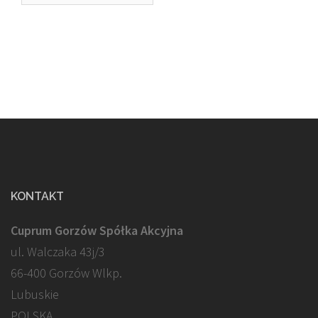
KONTAKT
Cuprum Gorzów Spółka Akcyjna
ul. Walczaka 43j/3
66-400 Gorzów Wlkp.
Lubuskie
POLSKA