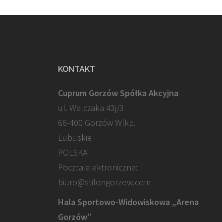
KONTAKT
Cuprum Gorzów Spółka Akcyjna
ul. Walczaka 43j/3
66-400 Gorzów Wlkp.
Lubuskie
POLSKA
Poczta elektroniczna:
biuro@stilongorzow.com
Hala Sportowo-Widowiskowa „Arena
Gorzów”