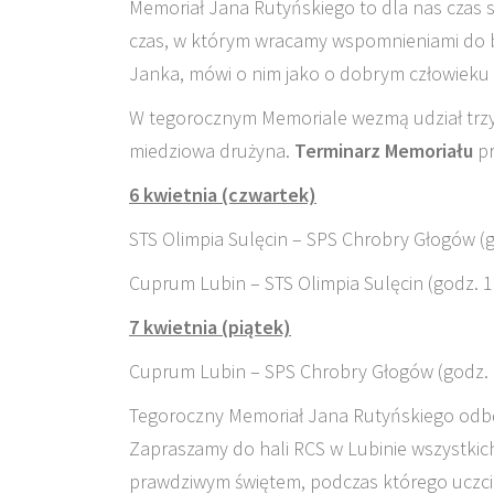
Memoriał Jana Rutyńskiego to dla nas czas szc
czas, w którym wracamy wspomnieniami do ba
Janka, mówi o nim jako o dobrym człowieku
W tegorocznym Memoriale wezmą udział trzy 
miedziowa drużyna.
Terminarz Memoriału
pr
6 kwietnia
(czwartek)
STS Olimpia Sulęcin – SPS Chrobry Głogów (g
Cuprum Lubin – STS Olimpia Sulęcin (godz. 1
7 kwietnia (piątek)
Cuprum Lubin – SPS Chrobry Głogów (godz. 
Tegoroczny Memoriał Jana Rutyńskiego odbęd
Zapraszamy do hali RCS w Lubinie wszystkich
prawdziwym świętem, podczas którego uczci