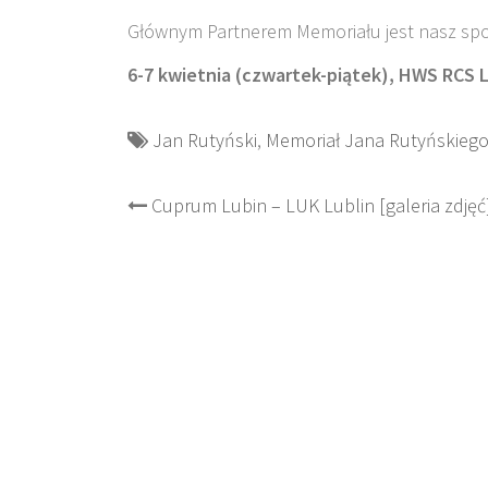
Głównym Partnerem Memoriału jest nasz spo
6-7 kwietnia (czwartek-piątek), HWS RCS L
Jan Rutyński
,
Memoriał Jana Rutyńskieg
Post
Cuprum Lubin – LUK Lublin [galeria zdjęć
navigation