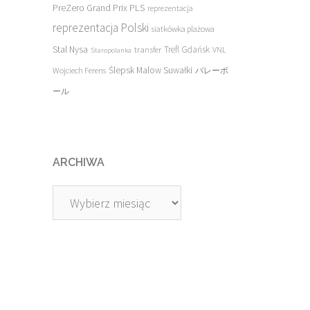
PreZero Grand Prix PLS
reprezentacja
reprezentacja Polski
siatkówka plażowa
Stal Nysa
transfer
Trefl Gdańsk
VNL
Staropolanka
Ślepsk Malow Suwałki
Wojciech Ferens
バレーボ
ール
ARCHIWA
Archiwa