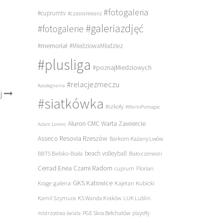
#fotogaleria
#cuprumtv
#czasnarewanż
#galeriazdjęć
#fotogalerie
#memoriał
#MiedziowaMlodziez
#plusliga
#poznajMiedziowych
#relacjezmeczu
#pożegnania
j
#siatkówka
#szkoły
#WartoPomagac
Aluron CMC Warta Zawiercie
Adam Lorenc
Asseco Resovia Rzeszów
Barkom Każany Lwów
beach volleyball
BBTS Bielsko-Biała
Biało-czerwoni
Cerrad Enea Czarni Radom
cuprum
Florian
galeria
GKS Katowice
Kajetan Kubicki
Krage
Kamil Szymura
KS Wanda Kraków
LUK Lublin
PGE Skra Bełchatów
mistrzostwa świata
playoffy