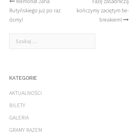
Post
Memoriał Jana
Fazę zasadniczą
Rutyńskiego już po raz
kończymy zaciętym tie-
navigation
ósmy!
breakiem!
Szukaj:
KATEGORIE
AKTUALNOŚCI
BILETY
GALERIA
GRAMY RAZEM