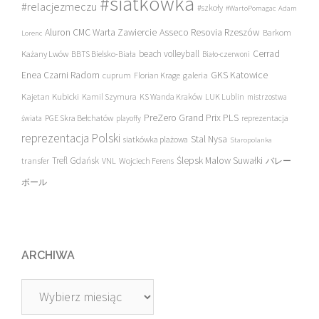
#siatkówka
#relacjezmeczu
#szkoły
#WartoPomagac
Adam
Asseco Resovia Rzeszów
Aluron CMC Warta Zawiercie
Barkom
Lorenc
beach volleyball
Cerrad
Każany Lwów
BBTS Bielsko-Biała
Biało-czerwoni
Enea Czarni Radom
galeria
GKS Katowice
cuprum
Florian Krage
Kajetan Kubicki
Kamil Szymura
KS Wanda Kraków
LUK Lublin
mistrzostwa
PreZero Grand Prix PLS
PGE Skra Bełchatów
świata
playoffy
reprezentacja
reprezentacja Polski
Stal Nysa
siatkówka plażowa
Staropolanka
transfer
Trefl Gdańsk
Ślepsk Malow Suwałki
VNL
Wojciech Ferens
バレー
ボール
ARCHIWA
Archiwa