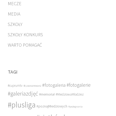
MECZE
MEDIA
SZKOŁY
SZKOŁY KONKURS
WARTO POMAGAĆ
TAGI
#fotogalerie
#fotogaleria
#cuprumtv
#czasnarewanż
#galeriazdjęć
#memoriał
#MiedziowaMlodziez
#plusliga
#poznajMiedziowych
#pożegnania