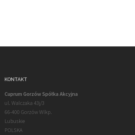
KONTAKT
Cuprum Gorzów Spółka Akcyjna
ul. Walczaka 43j/3
66-400 Gorzów Wlkp.
Lubuskie
POLSKA