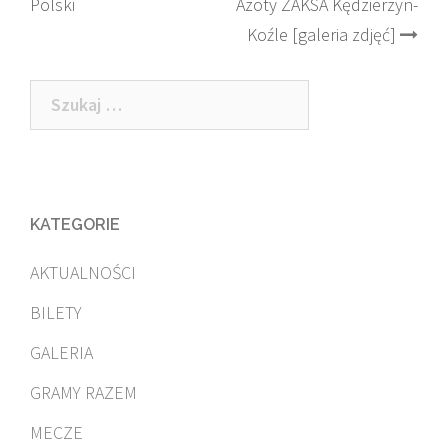
Polski
Azoty ZAKSA Kędzierzyn-
navigation
Koźle [galeria zdjęć]
Szukaj:
KATEGORIE
AKTUALNOŚCI
BILETY
GALERIA
GRAMY RAZEM
MECZE