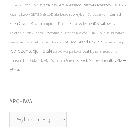
Asseco Resovia Rzeszów
Aluron CMC Warta Zawiercie
Barkom
Lorenc
beach volleyball
Cerrad
Każany Lwów
BBTS Bielsko-Biała
Biało-czerwoni
Enea Czarni Radom
galeria
GKS Katowice
cuprum
Florian Krage
Kajetan Kubicki
Kamil Szymura
KS Wanda Kraków
LUK Lublin
mistrzostwa
PreZero Grand Prix PLS
PGE Skra Bełchatów
świata
playoffy
reprezentacja
reprezentacja Polski
Stal Nysa
siatkówka plażowa
Staropolanka
transfer
Trefl Gdańsk
Ślepsk Malow Suwałki
VNL
Wojciech Ferens
バレー
ボール
ARCHIWA
Archiwa