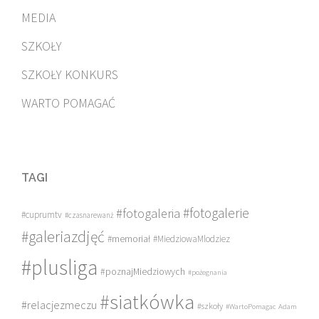
MEDIA
SZKOŁY
SZKOŁY KONKURS
WARTO POMAGAĆ
TAGI
#fotogalerie
#fotogaleria
#cuprumtv
#czasnarewanż
#galeriazdjęć
#memoriał
#MiedziowaMlodziez
#plusliga
#poznajMiedziowych
#pożegnania
#siatkówka
#relacjezmeczu
#szkoły
#WartoPomagac
Adam