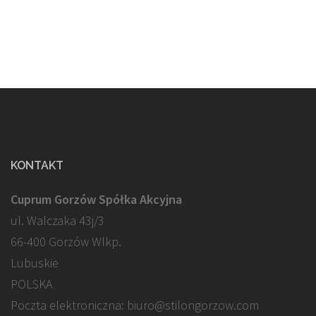
KONTAKT
Cuprum Gorzów Spółka Akcyjna
ul. Walczaka 43j/3
66-400 Gorzów Wlkp.
Lubuskie
POLSKA
Poczta elektroniczna: biuro@stilongorzow.com