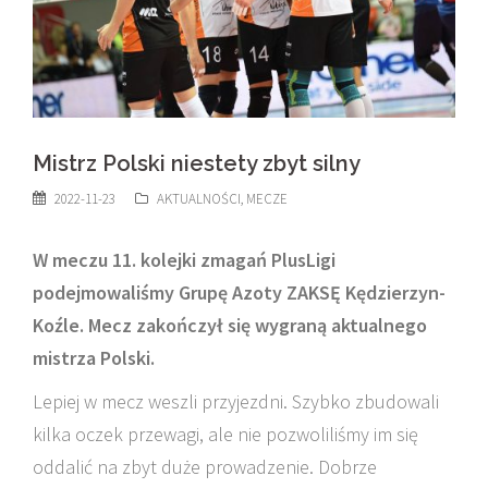
Mistrz Polski niestety zbyt silny
2022-11-23
AKTUALNOŚCI
,
MECZE
W meczu 11. kolejki zmagań PlusLigi
podejmowaliśmy Grupę Azoty ZAKSĘ Kędzierzyn-
Koźle. Mecz zakończył się wygraną aktualnego
mistrza Polski.
Lepiej w mecz weszli przyjezdni. Szybko zbudowali
kilka oczek przewagi, ale nie pozwoliliśmy im się
oddalić na zbyt duże prowadzenie. Dobrze