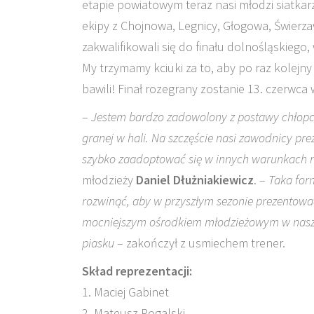
etapie powiatowym teraz nasi młodzi siatkarz
ekipy z Chojnowa, Legnicy, Głogowa, Świerza
zakwalifikowali się do finału dolnośląskiego,
My trzymamy kciuki za to, aby po raz kolejny
bawili! Finał rozegrany zostanie 13. czerwca w
–
Jestem bardzo zadowolony z postawy chłopc
granej w hali. Na szczęście nasi zawodnicy pr
szybko zaadoptować się w innych warunkach ni
młodzieży
Daniel Dłużniakiewicz
. –
Taka for
rozwinąć, aby w przyszłym sezonie prezentować 
mocniejszym ośrodkiem młodzieżowym w naszy
piasku
– zakończył z usmiechem trener.
Skład reprezentacji:
1. Maciej Gabinet
2. Mateusz Rogalski