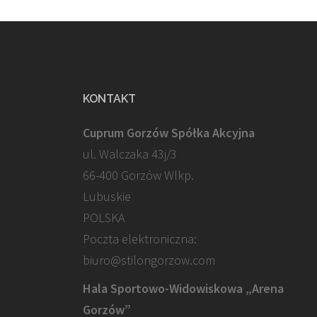
KONTAKT
Cuprum Gorzów Spółka Akcyjna
ul. Walczaka 43j/3
66-400 Gorzów Wlkp.
Lubuskie
POLSKA
Poczta elektroniczna:
biuro@stilongorzow.com
Hala Sportowo-Widowiskowa „Arena
Gorzów”