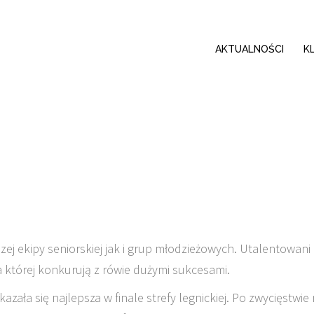
AKTUALNOŚCI
K
ej ekipy seniorskiej jak i grup młodzieżowych. Utalentowani
a której konkurują z rówie dużymi sukcesami.
zała się najlepsza w finale strefy legnickiej. Po zwycięstwie