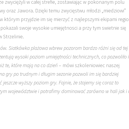
e zwyciężyli w całej strefie, zostawiając w pokonanym polu
wy oraz Jawora. Dzięki temu zwycięstwu młodzi „miedziowi”
 w którym przyjdzie im się mierzyć z najlepszymi ekipami regi
 pokazali swoje wysokie umiejętnosci a przy tym swietnie się
 Strzelinie.
ów. Siatkówka plażowa wbrew pozorom bardzo różni się od tej
ezentują wysoki poziom umiejętności technicznych, co pozwoliło 
ż te, które mają na co dzień
– mówi szkoleniowiec naszej
ma gry po trudnym i długim sezonie pozwoli im się bardziej
jeszcze wyższy poziom gry. Fajnie, że stajemy się coraz to
m województwie i potrafimy dominować zarówno w hali jak i 