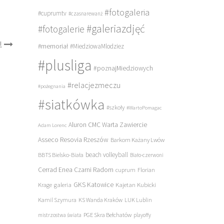
#fotogaleria
#cuprumtv
#czasnarewanż
#galeriazdjęć
#fotogalerie
!
#memoriał
#MiedziowaMlodziez
#plusliga
#poznajMiedziowych
#relacjezmeczu
#pożegnania
#siatkówka
#szkoły
#WartoPomagac
Aluron CMC Warta Zawiercie
Adam Lorenc
Asseco Resovia Rzeszów
Barkom Każany Lwów
beach volleyball
BBTS Bielsko-Biała
Biało-czerwoni
Cerrad Enea Czarni Radom
cuprum
Florian
galeria
GKS Katowice
Kajetan Kubicki
Krage
Kamil Szymura
KS Wanda Kraków
LUK Lublin
PGE Skra Bełchatów
mistrzostwa świata
playoffy