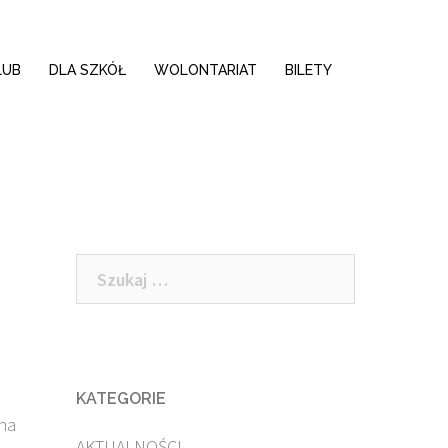
LUB
DLA SZKÓŁ
WOLONTARIAT
BILETY
Szukaj:
KATEGORIE
 na
AKTUALNOŚCI