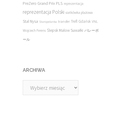
PreZero Grand Prix PLS
reprezentacja
reprezentacja Polski
siatkówka plażowa
Stal Nysa
transfer
Trefl Gdańsk
VNL
Staropolanka
Ślepsk Malow Suwałki
Wojciech Ferens
バレーボ
ール
ARCHIWA
Archiwa