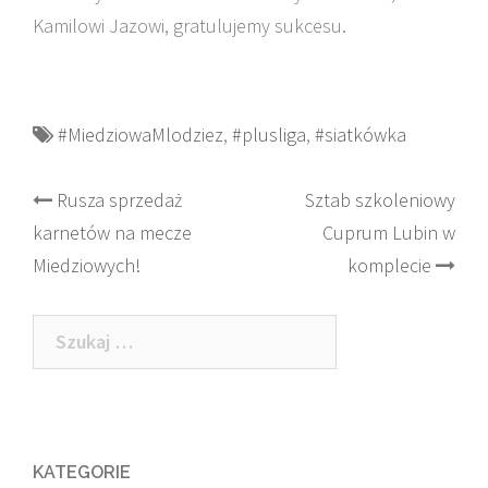
Kamilowi Jazowi, gratulujemy sukcesu.
#MiedziowaMlodziez
,
#plusliga
,
#siatkówka
Post
Rusza sprzedaż
Sztab szkoleniowy
karnetów na mecze
Cuprum Lubin w
navigation
Miedziowych!
komplecie
Szukaj:
KATEGORIE