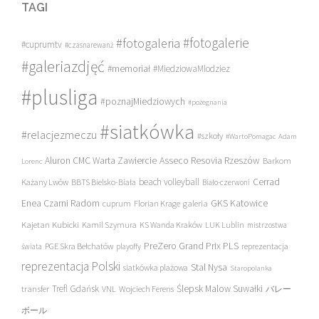
TAGI
#fotogalerie
#fotogaleria
#cuprumtv
#czasnarewanż
#galeriazdjęć
#memoriał
#MiedziowaMlodziez
#plusliga
#poznajMiedziowych
#pożegnania
#siatkówka
#relacjezmeczu
#szkoły
#WartoPomagac
Adam
Asseco Resovia Rzeszów
Aluron CMC Warta Zawiercie
Barkom
Lorenc
beach volleyball
Cerrad
Każany Lwów
BBTS Bielsko-Biała
Biało-czerwoni
Enea Czarni Radom
galeria
GKS Katowice
cuprum
Florian Krage
Kajetan Kubicki
Kamil Szymura
KS Wanda Kraków
LUK Lublin
mistrzostwa
PreZero Grand Prix PLS
PGE Skra Bełchatów
świata
playoffy
reprezentacja
reprezentacja Polski
Stal Nysa
siatkówka plażowa
Staropolanka
transfer
Trefl Gdańsk
Ślepsk Malow Suwałki
VNL
Wojciech Ferens
バレー
ボール