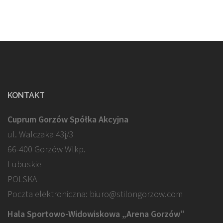
KONTAKT
Cuprum Gorzów Spółka Akcyjna
ul. Walczaka 43j/3
66-400 Gorzów Wlkp.
Lubuskie
POLSKA
Poczta elektroniczna: biuro@stilongorzow.com
Hala Sportowo-Widowiskowa „Arena Gorzów”