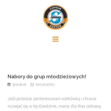
Skip
to
content
Nabory do grup młodzieżowych!
2015-06-09
AKTUALNOŚCI
Jeśli jesteście zainteresowani siatkówką i chcecie
rozwijać się w tej dziedzinie, mamy dla Was ciekawą