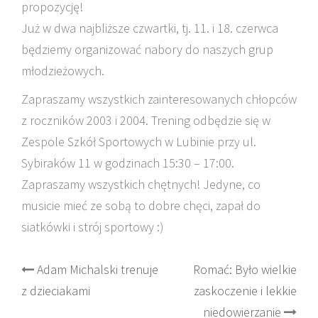
propozycję!
Już w dwa najbliższe czwartki, tj. 11. i 18. czerwca
będziemy organizować nabory do naszych grup
młodzieżowych.
Zapraszamy wszystkich zainteresowanych chłopców
z roczników 2003 i 2004. Trening odbędzie się w
Zespole Szkół Sportowych w Lubinie przy ul.
Sybiraków 11 w godzinach 15:30 – 17:00.
Zapraszamy wszystkich chętnych! Jedyne, co
musicie mieć ze sobą to dobre chęci, zapał do
siatkówki i strój sportowy :)
Post
Adam Michalski trenuje
Romać: Było wielkie
z dzieciakami
zaskoczenie i lekkie
navigation
niedowierzanie