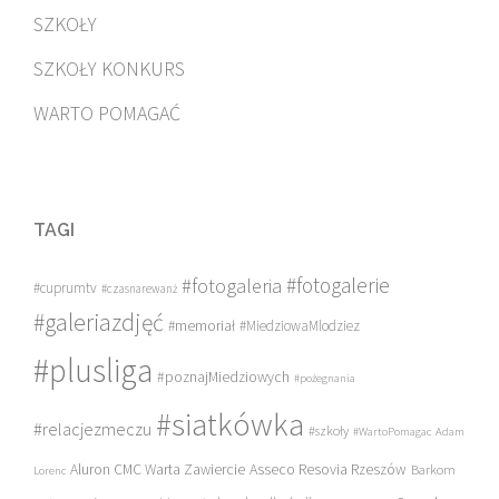
SZKOŁY
SZKOŁY KONKURS
WARTO POMAGAĆ
TAGI
#fotogalerie
#fotogaleria
#cuprumtv
#czasnarewanż
#galeriazdjęć
#memoriał
#MiedziowaMlodziez
#plusliga
#poznajMiedziowych
#pożegnania
#siatkówka
#relacjezmeczu
#szkoły
#WartoPomagac
Adam
Asseco Resovia Rzeszów
Aluron CMC Warta Zawiercie
Barkom
Lorenc