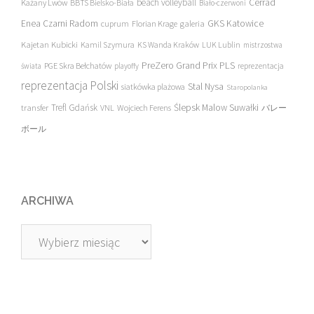
beach volleyball
Cerrad
Każany Lwów
BBTS Bielsko-Biała
Biało-czerwoni
Enea Czarni Radom
galeria
GKS Katowice
cuprum
Florian Krage
Kajetan Kubicki
Kamil Szymura
KS Wanda Kraków
LUK Lublin
mistrzostwa
PreZero Grand Prix PLS
PGE Skra Bełchatów
świata
playoffy
reprezentacja
reprezentacja Polski
Stal Nysa
siatkówka plażowa
Staropolanka
transfer
Trefl Gdańsk
Ślepsk Malow Suwałki
VNL
Wojciech Ferens
バレー
ボール
ARCHIWA
Archiwa