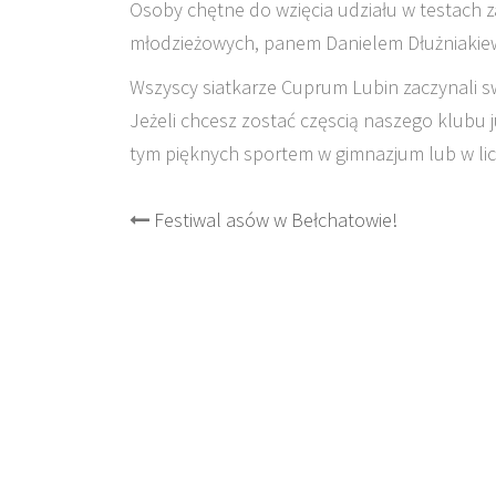
Osoby chętne do wzięcia udziału w testach 
młodzieżowych, panem Danielem Dłużniakie
Wszyscy siatkarze Cuprum Lubin zaczynali sw
Jeżeli chcesz zostać częscią naszego klubu j
tym pięknych sportem w gimnazjum lub w li
Post
Festiwal asów w Bełchatowie!
navigation