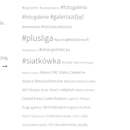
#fotogaleria
#cuprumtv
#czasnarewanż
#galeriazdjęć
#fotogalerie
le.
#memoriał
#MiedziowaMlodziez
#plusliga
#poznajMiedziowych
#relacjezmeczu
#pożegnania
roną
#siatkówka
#szkoły
#WartoPomagac
Aluron CMC Warta Zawiercie
Adam Lorenc
Asseco Resovia Rzeszów
Barkom Każany Lwów
beach volleyball
BBTS Bielsko-Biała
Biało-czerwoni
Cerrad Enea Czarni Radom
cuprum
Florian
galeria
GKS Katowice
Kajetan Kubicki
Krage
Kamil Szymura
KS Wanda Kraków
LUK Lublin
PGE Skra Bełchatów
mistrzostwa świata
playoffy