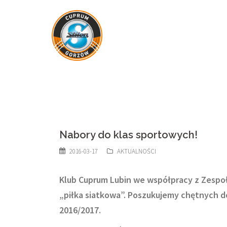
Skip
to
content
Nabory do klas sportowych!
2016-03-17
AKTUALNOŚCI
Klub Cuprum Lubin we współpracy z Zespoł
„piłka siatkowa”. Poszukujemy chętnych do 
2016/2017.