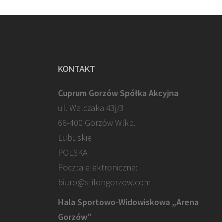
KONTAKT
Cuprum Gorzów Spółka Akcyjna
ul. Walczaka 43j/3
66-400 Gorzów Wlkp.
Lubuskie
POLSKA
Poczta elektroniczna:
biuro@stilongorzow.com
Hala Sportowo-Widowiskowa „Arena
Gorzów”