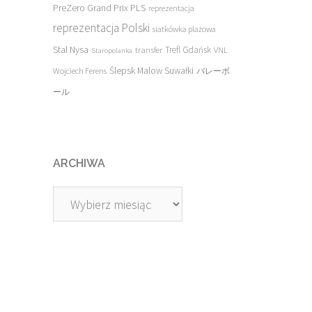
PreZero Grand Prix PLS
reprezentacja
reprezentacja Polski
siatkówka plażowa
Stal Nysa
transfer
Trefl Gdańsk
VNL
Staropolanka
Ślepsk Malow Suwałki
Wojciech Ferens
バレーボ
ール
ARCHIWA
Archiwa