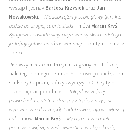
wystąpili jednak
Bartosz Krzysiek
oraz
Jan
Nowakowski
. –
Nie zaprzątamy sobie głowy tym, kto
będzie po drugiej stronie siatki
– mówi
Marcin Kryś
. –
Bydgoszcz posiada silny i wyrównany skład i dlatego
jesteśmy gotowi na różne warianty
– kontynuuje nasz
libero.
Pierwszy mecz obu drużyn rozegrany w lubińskiej
hali Regionalnego Centrum Sportowego padł łupem
siatkarzy Cuprum, którzy zwyciężyli 3:0. Czy tym
razem będzie podobnie? –
Tak jak wcześniej
powiedziałem, atutem drużyny z Bydgoszczy jest
wyrównany i silny zespół. Dodatkowo grają we własnej
hali
– mówi
Marcin Kryś
. –
My będziemy chcieli
przeciwstawić się przede wszystkim walką o każdą