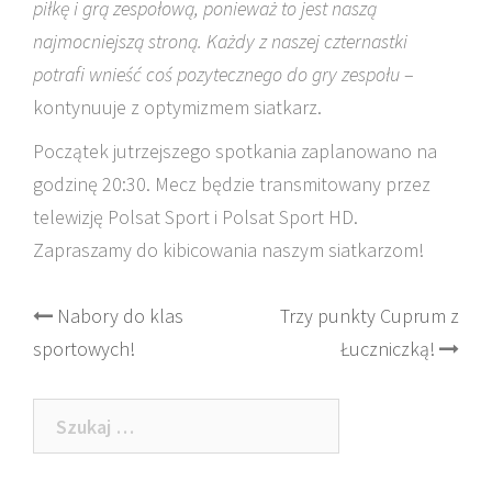
piłkę i grą zespołową, ponieważ to jest naszą
najmocniejszą stroną. Każdy z naszej czternastki
potrafi wnieść coś pozytecznego do gry zespołu
–
kontynuuje z optymizmem siatkarz.
Początek jutrzejszego spotkania zaplanowano na
godzinę 20:30. Mecz będzie transmitowany przez
telewizję Polsat Sport i Polsat Sport HD.
Zapraszamy do kibicowania naszym siatkarzom!
Post
Nabory do klas
Trzy punkty Cuprum z
sportowych!
Łuczniczką!
navigation
Szukaj: