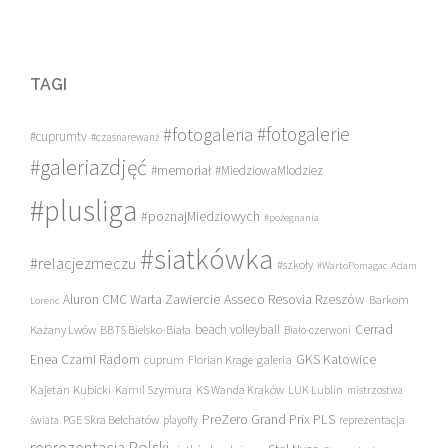
TAGI
#fotogalerie
#fotogaleria
#cuprumtv
#czasnarewanż
#galeriazdjęć
#memoriał
#MiedziowaMlodziez
#plusliga
#poznajMiedziowych
#pożegnania
#siatkówka
#relacjezmeczu
#szkoły
#WartoPomagac
Adam
Asseco Resovia Rzeszów
Aluron CMC Warta Zawiercie
Barkom
Lorenc
beach volleyball
Cerrad
Każany Lwów
BBTS Bielsko-Biała
Biało-czerwoni
Enea Czarni Radom
galeria
GKS Katowice
cuprum
Florian Krage
Kajetan Kubicki
Kamil Szymura
KS Wanda Kraków
LUK Lublin
mistrzostwa
PreZero Grand Prix PLS
PGE Skra Bełchatów
świata
playoffy
reprezentacja