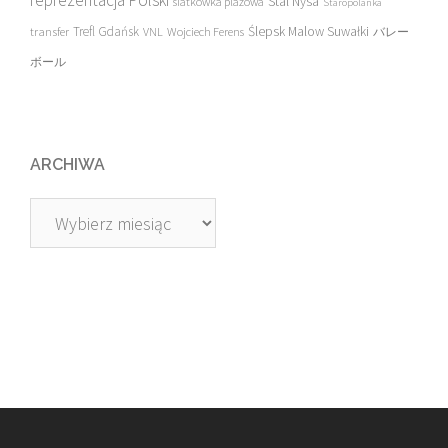
reprezentacja Polski
Stal Nysa
siatkówka plażowa
Staropolanka
transfer
Trefl Gdańsk
Ślepsk Malow Suwałki
VNL
Wojciech Ferens
バレー
ボール
ARCHIWA
Archiwa