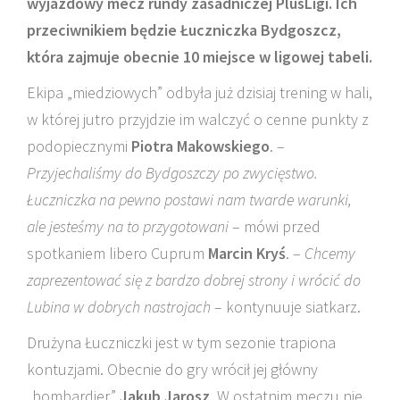
wyjazdowy mecz rundy zasadniczej PlusLigi. Ich
przeciwnikiem będzie Łuczniczka Bydgoszcz,
która zajmuje obecnie 10 miejsce w ligowej tabeli.
Ekipa „miedziowych” odbyła już dzisiaj trening w hali,
w której jutro przyjdzie im walczyć o cenne punkty z
podopiecznymi
Piotra Makowskiego
. –
Przyjechaliśmy do Bydgoszczy po zwycięstwo.
Łuczniczka na pewno postawi nam twarde warunki,
ale jesteśmy na to przygotowani
– mówi przed
spotkaniem libero Cuprum
Marcin Kryś
. –
Chcemy
zaprezentować się z bardzo dobrej strony i wrócić do
Lubina w dobrych nastrojach
– kontynuuje siatkarz.
Drużyna Łuczniczki jest w tym sezonie trapiona
kontuzjami. Obecnie do gry wrócił jej główny
„bombardier”
Jakub Jarosz
. W ostatnim meczu nie