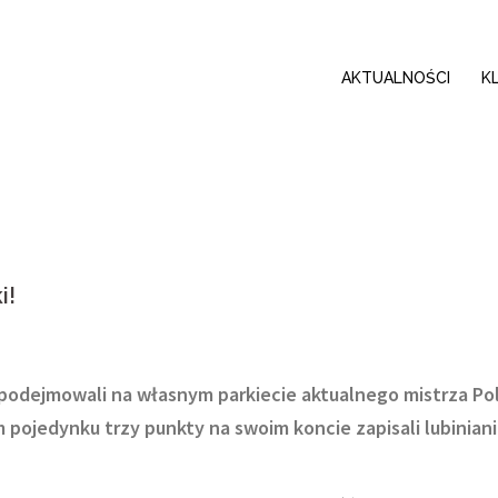
AKTUALNOŚCI
K
i!
e podejmowali na własnym parkiecie aktualnego mistrza Pol
pojedynku trzy punkty na swoim koncie zapisali lubiniani