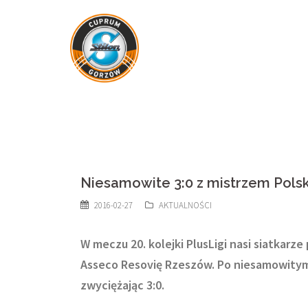
Skip
to
content
Niesamowite 3:0 z mistrzem Polsk
2016-02-27
AKTUALNOŚCI
W meczu 20. kolejki PlusLigi nasi siatkarz
Asseco Resovię Rzeszów. Po niesamowitym 
zwyciężając 3:0.