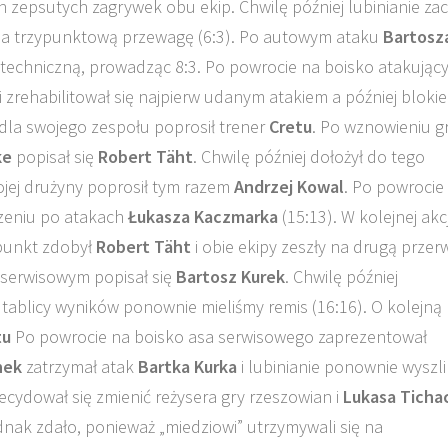
h zepsutych zagrywek obu ekip. Chwilę później lubinianie zac
 na trzypunktową przewagę (6:3). Po autowym ataku
Bartosz
 techniczną, prowadząc 8:3. Po powrocie na boisko atakując
i zrehabilitował się najpierw udanym atakiem a później blokie
s dla swojego zespołu poprosił trener
Cretu
. Po wznowieniu g
ke
popisał się
Robert Täht
. Chwilę później dołożył do tego
wojej drużyny poprosił tym razem
Andrzej Kowal
. Po powrocie
dzeniu po atakach
Łukasza Kaczmarka
(15:13). W kolejnej akcj
punkt zdobył
Robert Täht
i obie ekipy zeszły na drugą przer
 serwisowym popisał się
Bartosz Kurek
. Chwilę później
 tablicy wyników ponownie mieliśmy remis (16:16). O kolejną
tu
Po powrocie na boisko asa serwisowego zaprezentował
nek
zatrzymał atak
Bartka Kurka
i lubinianie ponownie wyszli
cydował się zmienić reżysera gry rzeszowian i
Lukasa Ticha
jednak zdało, ponieważ „miedziowi” utrzymywali się na