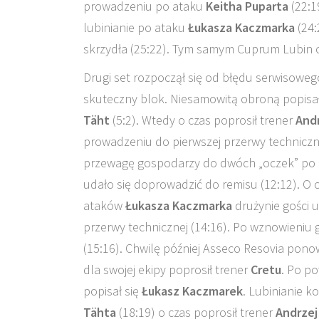
prowadzeniu po ataku
Keitha Puparta
(22:1
lubinianie po ataku
Łukasza Kaczmarka
(24:
skrzydła (25:22). Tym samym Cuprum Lubin 
Drugi set rozpoczął się od błędu serwisowe
skuteczny blok. Niesamowitą obroną popisał
Täht
(5:2). Wtedy o czas poprosił trener
And
prowadzeniu do pierwszej przerwy techniczn
przewagę gospodarzy do dwóch „oczek” po
udało się doprowadzić do remisu (12:12). O 
ataków
Łukasza Kaczmarka
drużynie gości u
przerwy technicznej (14:16). Po wznowieniu
(15:16). Chwilę później Asseco Resovia pono
dla swojej ekipy poprosił trener
Cretu
. Po p
popisał się
Łukasz Kaczmarek
. Lubinianie 
Tähta
(18:19) o czas poprosił trener
Andrzej