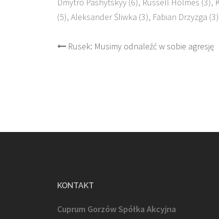
Dmytro Pashytskyy (6), Russell Holmes (3), K
(5), Aleksander Śliwka (3), Fabian Drzyzga (3
Post
Rusek: Musimy odnaleźć w sobie agresję
navigation
KONTAKT
Cuprum Gorzów Spółka Akcyjna