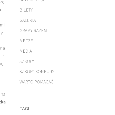
zęli
a
BILETY
y
GALERIA
m i
GRAMY RAZEM
ry
MECZE
 na
MEDIA
i z
SZKOŁY
wę
SZKOŁY KONKURS
WARTO POMAGAĆ
 na
cka
TAGI