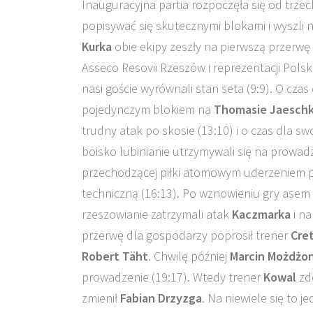
Inauguracyjna partia rozpoczęła się od trzec
popisywać się skutecznymi blokami i wyszli
Kurka
obie ekipy zeszły na pierwszą przerwę
Asseco Resovii Rzeszów i reprezentacji Polsk
nasi goście wyrównali stan seta (9:9). O cza
pojedynczym blokiem na
Thomasie Jaesch
trudny atak po skosie (13:10) i o czas dla s
boisko lubinianie utrzymywali się na prowa
przechodzącej piłki atomowym uderzeniem 
techniczną (16:13). Po wznowieniu gry asem
rzeszowianie zatrzymali atak
Kaczmarka
i na
przerwę dla gospodarzy poprosił trener
Cre
Robert Täht
. Chwilę później
Marcin Możdżo
prowadzenie (19:17). Wtedy trener
Kowal
zde
zmienił
Fabian Drzyzga
. Na niewiele się to 