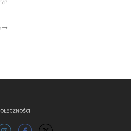
ryja
a
POŁECZNOŚCI