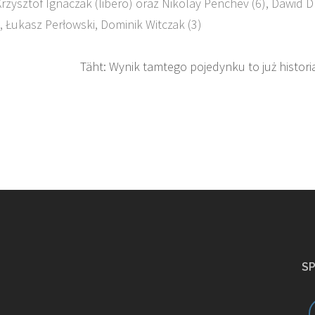
rzysztof Ignaczak (libero) oraz Nikolay Penchev (6), Dawid D
), Łukasz Perłowski, Dominik Witczak (3)
Täht: Wynik tamtego pojedynku to już histori
S