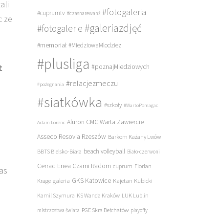
ali
#fotogaleria
#cuprumtv
#czasnarewanż
c ze
#galeriazdjęć
#fotogalerie
#memoriał
#MiedziowaMlodziez
#plusliga
t
#poznajMiedziowych
#relacjezmeczu
#pożegnania
#siatkówka
#szkoły
#WartoPomagac
Aluron CMC Warta Zawiercie
Adam Lorenc
Asseco Resovia Rzeszów
Barkom Każany Lwów
beach volleyball
BBTS Bielsko-Biała
Biało-czerwoni
Cerrad Enea Czarni Radom
cuprum
Florian
as
galeria
GKS Katowice
Kajetan Kubicki
Krage
Kamil Szymura
KS Wanda Kraków
LUK Lublin
PGE Skra Bełchatów
mistrzostwa świata
playoffy