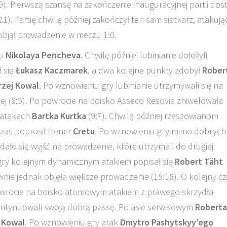
9). Pierwszą szansę na zakończenie inauguracyjnej partii dost
21). Partię chwilę później zakończył ten sam siatkarz, atakują
objął prowadzenie w meczu 1:0.
go
Nikolaya Pencheva
. Chwilę później lubinianie dołożyli
 się
Łukasz Kaczmarek
, a dwa kolejne punkty zdobył
Rober
rzej Kowal
. Po wznowieniu gry lubinianie utrzymywali się na
ej (8:5). Po powrocie na boisko Asseco Resovia zniwelowała
 atakach
Bartka Kurtka
(9:7). Chwilę później rzeszowianom
czas poprosił trener
Cretu
. Po wznowieniu gry mimo dobrych
dało się wyjść na prowadzenie, które utrzymali do drugiej
 gry kolejnym dynamicznym atakiem popisał się
Robert Täht
wnie jednak objęła większe prowadzenie (15:18). O kolejny cz
owrocie na boisko atomowym atakiem z prawego skrzydła
kontynuowali swoją dobrą passę. Po asie serwisowym
Roberta
 Kowal
. Po wznowieniu gry atak
Dmytro Pashytskyy’ego