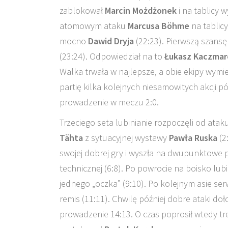
zablokował
Marcin Możdżonek
i na tablicy 
atomowym ataku
Marcusa Böhme
na tablicy
mocno
Dawid Dryja
(22:23). Pierwszą szans
(23:24). Odpowiedział na to
Łukasz Kaczmar
Walka trwała w najlepsze, a obie ekipy wymie
partię kilka kolejnych niesamowitych akcji pó
prowadzenie w meczu 2:0.
Trzeciego seta lubinianie rozpoczęli od ata
Tähta
z sytuacyjnej wystawy
Pawła Ruska
(2
swojej dobrej gry i wyszła na dwupunktowe 
technicznej (6:8). Po powrocie na boisko lubin
jednego „oczka” (9:10). Po kolejnym asie s
remis (11:11). Chwilę później dobre ataki do
prowadzenie 14:13. O czas poprosił wtedy t