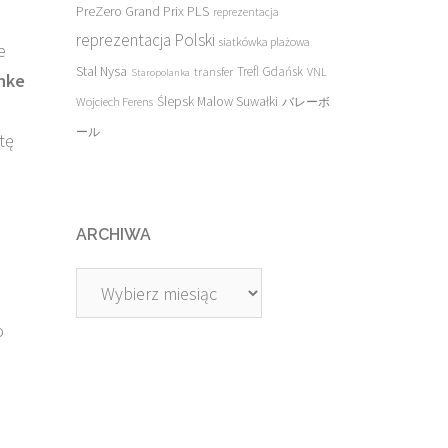
PreZero Grand Prix PLS
reprezentacja
reprezentacja Polski
siatkówka plażowa
e
Stal Nysa
transfer
Trefl Gdańsk
VNL
Staropolanka
hke
Ślepsk Malow Suwałki
Wojciech Ferens
バレーボ
ール
tę
ARCHIWA
Archiwa
o