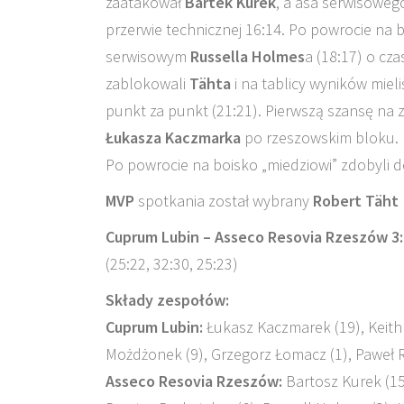
zaatakował
Bartek Kurek
, a asa serwisoweg
przerwie technicznej 16:14. Po powrocie na b
serwisowym
Russella Holmes
a (18:17) o cza
zablokowali
Tähta
i na tablicy wyników miel
punkt za punkt (21:21). Pierwszą szansę na 
Łukasza Kaczmarka
po rzeszowskim bloku. P
Po powrocie na boisko „miedziowi” zdobyli dec
MVP
spotkania został wybrany
Robert Täht
Cuprum Lubin – Asseco Resovia Rzeszów 3:
(25:22, 32:30, 25:23)
Składy zespołów:
Cuprum Lubin:
Łukasz Kaczmarek (19), Keith 
Możdżonek (9), Grzegorz Łomacz (1), Paweł R
Asseco Resovia Rzeszów:
Bartosz Kurek (15