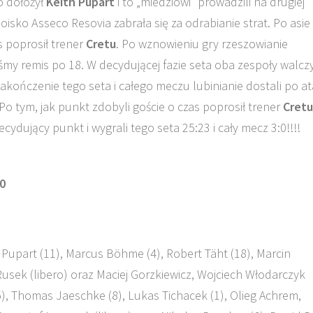
o dołożył
Keith Pupart
i to „miedziowi” prowadzili na drugiej
oisko Asseco Resovia zabrała się za odrabianie strat. Po asie
s poprosił trener
Cretu
. Po wznowieniu gry rzeszowianie
iśmy remis po 18. W decydującej fazie seta oba zespoły walcz
zakończenie tego seta i całego meczu lubinianie dostali po a
o tym, jak punkt zdobyli goście o czas poprosił trener
Cretu
ydujący punkt i wygrali tego seta 25:23 i cały mecz 3:0!!!!
0
Pupart (11), Marcus Böhme (4), Robert Täht (18), Marcin
usek (libero) oraz Maciej Gorzkiewicz, Wojciech Włodarczyk
), Thomas Jaeschke (8), Lukas Tichacek (1), Olieg Achrem,