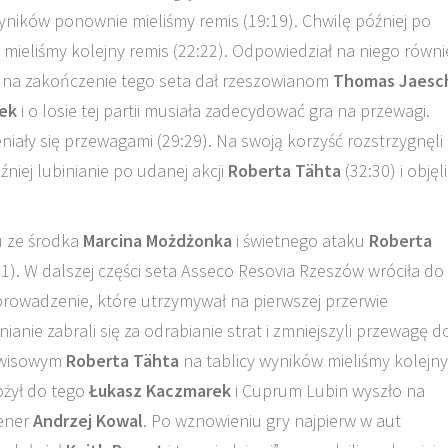
wyników ponownie mieliśmy remis (19:19). Chwilę później po
 mieliśmy kolejny remis (22:22). Odpowiedział na niego równi
ę na zakończenie tego seta dał rzeszowianom
Thomas Jaesc
ek
i o losie tej partii musiała zadecydować gra na przewagi.
niały się przewagami (29:29). Na swoją korzyść rozstrzygnęli 
źniej lubinianie po udanej akcji
Roberta Tähta
(32:30) i objęli
ku ze środka
Marcina Możdżonka
i świetnego ataku
Roberta
:1). W dalszej części seta Asseco Resovia Rzeszów wróciła do
prowadzenie, które utrzymywał na pierwszej przerwie
ianie zabrali się za odrabianie strat i zmniejszyli przewagę d
erwisowym
Roberta Tähta
na tablicy wyników mieliśmy kolejny
łożył do tego
Łukasz Kaczmarek
i Cuprum Lubin wyszło na
rener
Andrzej Kowal
. Po wznowieniu gry najpierw w aut