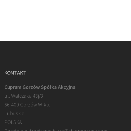
KONTAKT
Cuprum Gorzów Spółka Akcyjna
ul. Walczaka 43j/3
66-400 Gorzów Wlkp.
Lubuskie
POLSKA
Poczta elektroniczna: biuro@stilongorzow.com