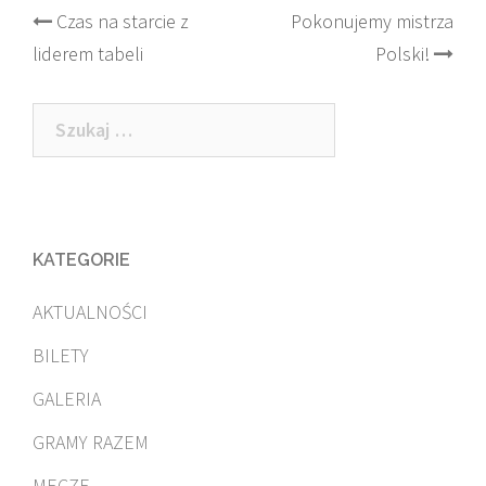
Post
Czas na starcie z
Pokonujemy mistrza
liderem tabeli
Polski!
navigation
Szukaj:
KATEGORIE
AKTUALNOŚCI
BILETY
GALERIA
GRAMY RAZEM
MECZE