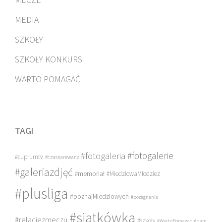
MEDIA
SZKOŁY
SZKOŁY KONKURS
WARTO POMAGAĆ
TAGI
#fotogalerie
#fotogaleria
#cuprumtv
#czasnarewanż
#galeriazdjęć
#memoriał
#MiedziowaMlodziez
#plusliga
#poznajMiedziowych
#pożegnania
#siatkówka
#relacjezmeczu
#szkoły
#WartoPomagac
Adam