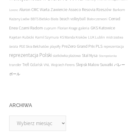
Asseco Resovia Rzeszów
Aluron CMC Warta Zawiercie
Barkom
Lorenc
beach volleyball
Cerrad
Każany Lwów
BBTS Bielsko-Biała
Biało-czerwoni
Enea Czarni Radom
galeria
GKS Katowice
cuprum
Florian Krage
Kajetan Kubicki
Kamil Szymura
KS Wanda Kraków
LUK Lublin
mistrzostwa
PreZero Grand Prix PLS
PGE Skra Bełchatów
świata
playoffy
reprezentacja
reprezentacja Polski
Stal Nysa
siatkówka plażowa
Staropolanka
transfer
Trefl Gdańsk
Ślepsk Malow Suwałki
VNL
Wojciech Ferens
バレー
ボール
ARCHIWA
Archiwa