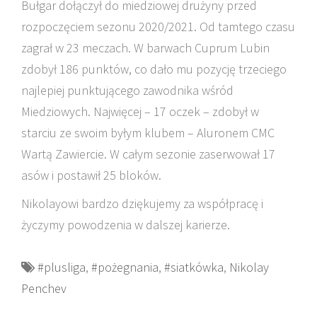
Bułgar dołączył do miedziowej drużyny przed
rozpoczęciem sezonu 2020/2021. Od tamtego czasu
zagrał w 23 meczach. W barwach Cuprum Lubin
zdobył 186 punktów, co dało mu pozycję trzeciego
najlepiej punktującego zawodnika wśród
Miedziowych. Najwięcej – 17 oczek – zdobył w
starciu ze swoim byłym klubem – Aluronem CMC
Wartą Zawiercie. W całym sezonie zaserwował 17
asów i postawił 25 bloków.
Nikolayowi bardzo dziękujemy za współpracę i
życzymy powodzenia w dalszej karierze.
#plusliga
,
#pożegnania
,
#siatkówka
,
Nikolay
Penchev