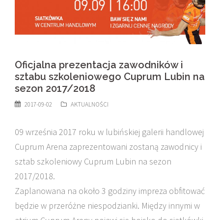
Oficjalna prezentacja zawodników i
sztabu szkoleniowego Cuprum Lubin na
sezon 2017/2018
2017-09-02
AKTUALNOŚCI
09 września 2017 roku w lubińskiej galerii handlowej
Cuprum Arena zaprezentowani zostaną zawodnicy i
sztab szkoleniowy Cuprum Lubin na sezon
2017/2018.
Zaplanowana na około 3 godziny impreza obfitować
będzie w przeróżne niespodzianki. Między innymi w