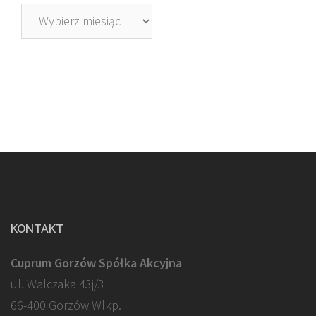
Archiwa
KONTAKT
Cuprum Gorzów Spółka Akcyjna
ul. Walczaka 43j/3
66-400 Gorzów Wlkp.