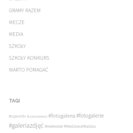
GRAMY RAZEM
MECZE
MEDIA
SZKOŁY
SZKOŁY KONKURS
WARTO POMAGAĆ
TAGI
#fotogalerie
#fotogaleria
#cuprumtv
#czasnarewanż
#galeriazdjęć
#memoriał
#MiedziowaMlodziez