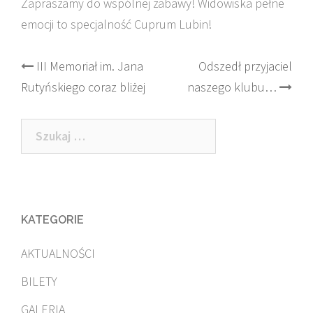
Zapraszamy do wspólnej zabawy! Widowiska pełne
emocji to specjalność Cuprum Lubin!
Post
III Memoriał im. Jana
Odszedł przyjaciel
Rutyńskiego coraz bliżej
naszego klubu…
navigation
Szukaj:
KATEGORIE
AKTUALNOŚCI
BILETY
GALERIA