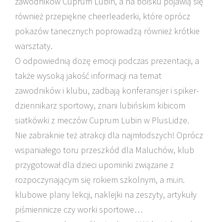
zawodników Cuprum Lubin, a na boisku pojawią się
również przepiękne cheerleaderki, które oprócz
pokazów tanecznych poprowadzą również krótkie
warsztaty.
O odpowiednią dozę emocji podczas prezentacji, a
także wysoką jakość informacji na temat
zawodników i klubu, zadbają konferansjer i spiker-
dziennikarz sportowy, znani lubińskim kibicom
siatkówki z meczów Cuprum Lubin w PlusLidze.
Nie zabraknie też atrakcji dla najmłodszych! Oprócz
wspaniałego toru przeszkód dla Maluchów, klub
przygotował dla dzieci upominki związane z
rozpoczynającym się rokiem szkolnym, a mi.in.
klubowe plany lekcji, naklejki na zeszyty, artykuły
piśmiennicze czy worki sportowe…