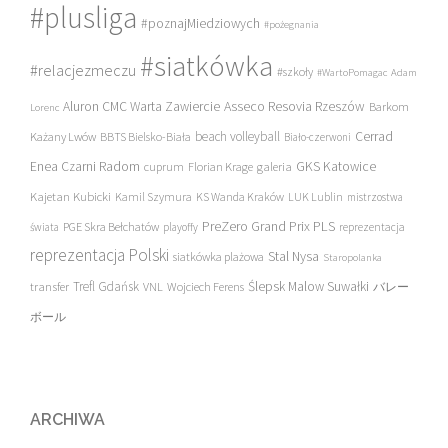
#plusliga
#poznajMiedziowych
#pożegnania
#siatkówka
#relacjezmeczu
#szkoły
#WartoPomagac
Adam
Asseco Resovia Rzeszów
Aluron CMC Warta Zawiercie
Barkom
Lorenc
beach volleyball
Cerrad
Każany Lwów
BBTS Bielsko-Biała
Biało-czerwoni
Enea Czarni Radom
galeria
GKS Katowice
cuprum
Florian Krage
Kajetan Kubicki
Kamil Szymura
KS Wanda Kraków
LUK Lublin
mistrzostwa
PreZero Grand Prix PLS
PGE Skra Bełchatów
świata
playoffy
reprezentacja
reprezentacja Polski
Stal Nysa
siatkówka plażowa
Staropolanka
transfer
Trefl Gdańsk
Ślepsk Malow Suwałki
VNL
Wojciech Ferens
バレー
ボール
ARCHIWA