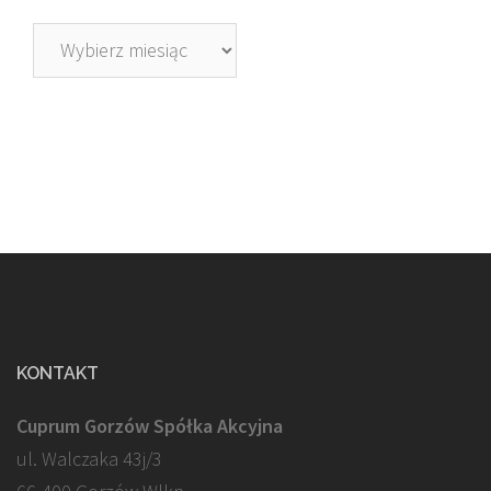
Archiwa
KONTAKT
Cuprum Gorzów Spółka Akcyjna
ul. Walczaka 43j/3