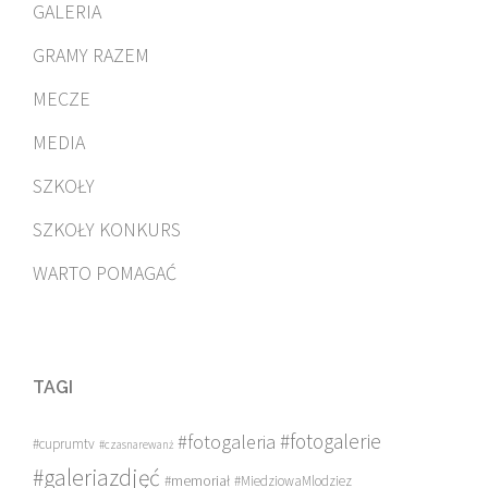
GALERIA
GRAMY RAZEM
MECZE
MEDIA
SZKOŁY
SZKOŁY KONKURS
WARTO POMAGAĆ
TAGI
#fotogalerie
#fotogaleria
#cuprumtv
#czasnarewanż
#galeriazdjęć
#memoriał
#MiedziowaMlodziez