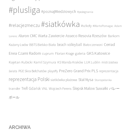
#plusliga
#poznajMiedziowych
#pożegnania
#siatkówka
#relacjezmeczu
#szkoły
#WartoPomagac
Adam
Asseco Resovia Rzeszów
Aluron CMC Warta Zawiercie
Barkom
Lorenc
beach volleyball
Cerrad
Każany Lwów
BBTS Bielsko-Biała
Biało-czerwoni
Enea Czarni Radom
galeria
GKS Katowice
cuprum
Florian Krage
Kajetan Kubicki
Kamil Szymura
KS Wanda Kraków
LUK Lublin
mistrzostwa
PreZero Grand Prix PLS
PGE Skra Bełchatów
świata
playoffy
reprezentacja
reprezentacja Polski
Stal Nysa
siatkówka plażowa
Staropolanka
transfer
Trefl Gdańsk
Ślepsk Malow Suwałki
VNL
Wojciech Ferens
バレー
ボール
ARCHIWA