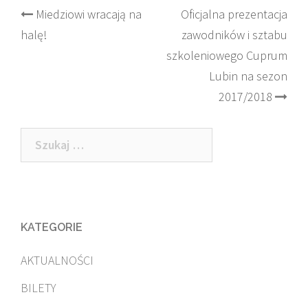
Post
Miedziowi wracają na
Oficjalna prezentacja
halę!
zawodników i sztabu
navigation
szkoleniowego Cuprum
Lubin na sezon
2017/2018
Szukaj:
KATEGORIE
AKTUALNOŚCI
BILETY