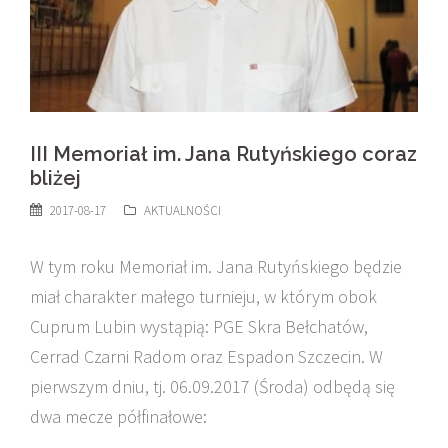
III Memoriał im. Jana Rutyńskiego coraz
bliżej
2017-08-17
AKTUALNOŚCI
W tym roku Memoriał im. Jana Rutyńskiego będzie
miał charakter małego turnieju, w którym obok
Cuprum Lubin wystąpią: PGE Skra Bełchatów,
Cerrad Czarni Radom oraz Espadon Szczecin. W
pierwszym dniu, tj. 06.09.2017 (Środa) odbędą się
dwa mecze półfinałowe: