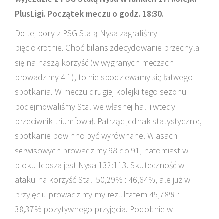
PlusLigi. Początek meczu o godz. 18:30.
Do tej pory z PSG Stalą Nysa zagraliśmy
pięciokrotnie. Choć bilans zdecydowanie przechyla
się na naszą korzyść (w wygranych meczach
prowadzimy 4:1), to nie spodziewamy się łatwego
spotkania. W meczu drugiej kolejki tego sezonu
podejmowaliśmy Stal we własnej hali i wtedy
przeciwnik triumfował. Patrząc jednak statystycznie,
spotkanie powinno być wyrównane. W asach
serwisowych prowadzimy 98 do 91, natomiast w
bloku lepsza jest Nysa 132:113. Skuteczność w
ataku na korzyść Stali 50,29% : 46,64%, ale już w
przyjęciu prowadzimy my rezultatem 45,78% :
38,37% pozytywnego przyjęcia. Podobnie w