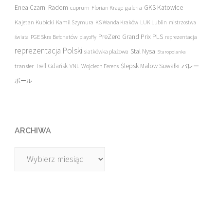
Enea Czarni Radom
galeria
GKS Katowice
cuprum
Florian Krage
Kajetan Kubicki
Kamil Szymura
KS Wanda Kraków
LUK Lublin
mistrzostwa
PreZero Grand Prix PLS
PGE Skra Bełchatów
świata
playoffy
reprezentacja
reprezentacja Polski
Stal Nysa
siatkówka plażowa
Staropolanka
transfer
Trefl Gdańsk
Ślepsk Malow Suwałki
VNL
Wojciech Ferens
バレー
ボール
ARCHIWA
Archiwa