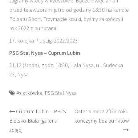
zagramy wtedy w Rzeszowie. Bądźcie więc z nami
przed telewizorami jutro od godziny 18:30 na kanale
Polsatu Sport. Trzymajcie kciuki, byśmy zakończyli
rok 2022 z punktami!
17. kolejka PlusLigi 2022/2023
PSG Stal Nysa – Cuprum Lubin
21.12 (środa), godz. 18:30, Hala Nysa, ul. Sudecka
23, Nysa
#siatkówka
,
PSG Stal Nysa
Post
Cuprum Lubin – BBTS
Ostatni mecz 2022 roku
Bielsko-Biała [galeria
kończymy bez punktów
navigation
zdjęć]