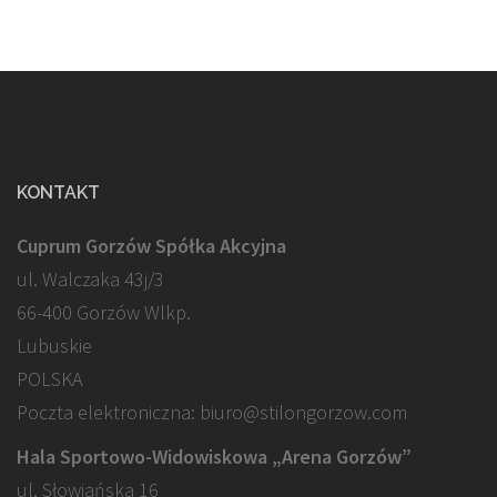
KONTAKT
Cuprum Gorzów Spółka Akcyjna
ul. Walczaka 43j/3
66-400 Gorzów Wlkp.
Lubuskie
POLSKA
Poczta elektroniczna: biuro@stilongorzow.com
Hala Sportowo-Widowiskowa „Arena Gorzów”
ul. Słowiańska 16