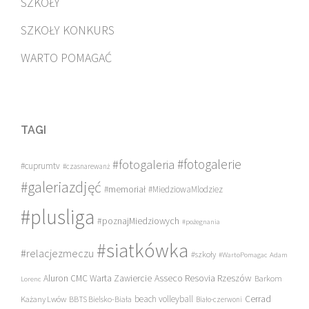
SZKOŁY
SZKOŁY KONKURS
WARTO POMAGAĆ
TAGI
#fotogalerie
#fotogaleria
#cuprumtv
#czasnarewanż
#galeriazdjęć
#memoriał
#MiedziowaMlodziez
#plusliga
#poznajMiedziowych
#pożegnania
#siatkówka
#relacjezmeczu
#szkoły
#WartoPomagac
Adam
Asseco Resovia Rzeszów
Aluron CMC Warta Zawiercie
Barkom
Lorenc
beach volleyball
Cerrad
Każany Lwów
BBTS Bielsko-Biała
Biało-czerwoni